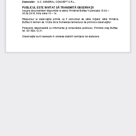
Elaborator
: 
S.C. GENERAL CONCEPT S.R.L.
PUBL
ICUL ESTE INVITAT SĂ TRANSMITĂ OBSERVAŢ
II   
Asupra documentelor
disponibile la sediul Primăriei 
Buftea
în perioada
15.04
 – 
30.04.2019
, între orele 10 
– 14.
Răspunsul  la  observaţiile  primite  va  fi  comunicat  de  către  iniţiator  către  Primăria 
Buftea
 în 
termen de 10 zile de la încheierea termenul
ui de primire a obser
vaţiilor.
Persoana responsabilă cu informarea şi consultarea publicului, 
Primăria oraş 
Buftea
, 
tel. 031/824.12.31
.
Observaţiile sunt necesare în vederea stabilirii cerinţelor de elaborare.