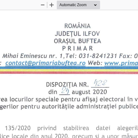
Zoom
Zoom
Out
In
ROMÂ
NIA 
ILFO
V 
JUDEŢUL 
BUFTEA 
ORAŞUL 
PRIMAR 
Mihai 
Eminescu 
nr. 
1, Tel
:  03 1-8
24
1231 
Fa
x: 
0
 
: 
contact@primariabuftea
.
ro 
Web
: 
www.primar
DISPOZITIA 
NR
. 
/;_-
,~
. 
r--.
; , 
din
.;;_]_ 
august 
2020 
rea 
locurilo
r  speciale 
pentru 
elec
t oral 
în 
afişaj 
gerilor 
pentru 
public
autorităţile 
adminis
t
raţ
i
ei 
135/2020 
privind 
stabilirea 
datei 
alegeril
lice 
locale 
din 
anul 
2020, 
precum 
a  unor 
şi 
măsur