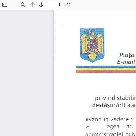
of 2
Toggle
Find
Previous
Next
Sidebar
Piaţa
E-
mail
privind 
stabili
ale
desfăşurării 
Având 
în 
vede
re  : 
, 
Legea 
nr. 
pub
a
d
ministraţ
i
ei 