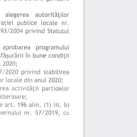
aleger
ea 
aut
o
r
it
ă
ţ
ilor 
publice 
locale 
nr. 
aţiei 
393/2004 
pr
ivi nd  St atu
tu
l 
aproba
rea 
program
u
lui 
în 
bu
ne 
făş
u
rării 
con
di
ţii 
 
2020; 
7 
/ 2020 
pr
ivind 
stabilirea 
or 
locale 
din 
anul 
2020; 
partidelor 
area 
activităţii 
ulterioare; 
e 
art. 
196 
alin. 
(1) 
lit
. 
b) 
vernului 
nr. 
5712019, 
cu 