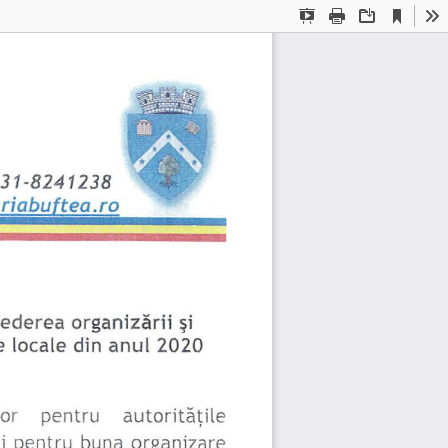
Current
Presentation
Print
Download
To
View
Mode
31
-8241238 
iabuftea.ro 
vederea 
organizării 
şi 
e 
locale 
din 
anul 
2020 
or 
pentru 
autorităţile 
pentru 
buna 
org
anizare 
i 