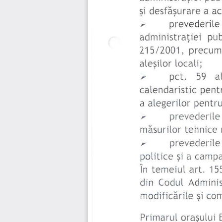
a ac
şi 
de
sfăşu
r
are 
, 
prevede
r
ile
pub
administraţiei 
2
15
/2
001,  precum
locali; 
aleşilor 
, 
p
ct. 
59 
al
calendaris
ti
c  pen
t 
a alegerilor 
p
entr
u
, 
prevederile
te
hni
ce 
măsurilor 
, 
prevederile
politice 
a campa
şi 
În 
temeiul 
art. 
15
din 
Codu
l  Adminis
m
o
dificăr
i
le 
şi 
com
Primarul 
oraşului 