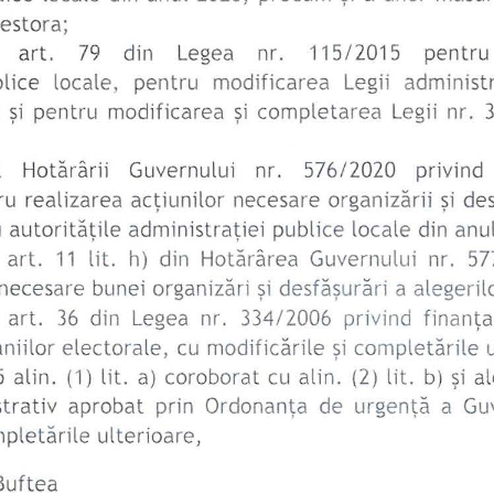
estora; 
 
art. 
79 
di n 
Leg
ea 
nr. 
1
15/20
15 
pent
ru 
li
ce 
locale, 
pentru 
modificarea 
Legii 
administr
 
pentru 
modificarea 
completarea 
Legii 
nr. 
şi 
şi 
 
Gu
vernul
ui 
nr. 
576/2
020 
pr
ivin
d 
Ho
tărâ
ri
i 
ru 
realizarea 
necesare 
acţiunilor 
organizării 
şi 
des
 
publice 
locale 
din 
anul
autorităţ
il
e 
admin
i
s
t
raţiei 
 
art. 
11 
lit. 
h) 
din 
Guvernului 
nr. 
57
Hotărârea 
necesare 
bunei 
a alegeril
organizări 
şi 
desfăşurări 
 
art. 
36 
din 
Legea 
nr. 
334/2006 
privind 
fin
an
ţ
niilor 
electora
le, 
cu 
modificările 
şi 
completările 
şi 
5 alin. 
(1) 
lit. 
a) 
coroborat 
cu 
alin. 
(2) 
lit. 
b) 
al
trativ 
aprobat 
prin 
de 
a  Gu
Ordonanţa 
urgenţă 
ulterioare, 
pletările 
Buftea 