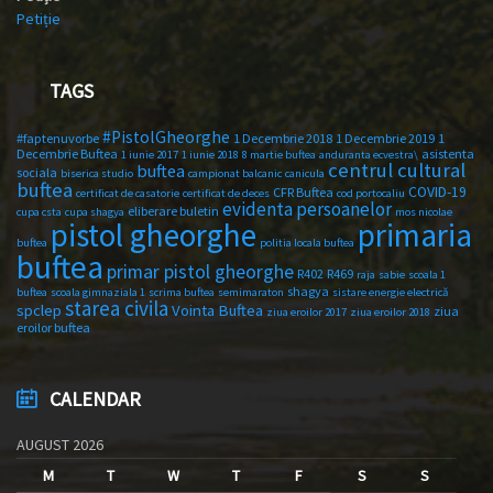
Petiție
TAGS
#PistolGheorghe
#faptenuvorbe
1 Decembrie 2018
1 Decembrie 2019
1
Decembrie Buftea
asistenta
1 iunie 2017
1 iunie 2018
8 martie buftea
anduranta ecvestra\
centrul cultural
buftea
sociala
biserica studio
campionat balcanic
canicula
buftea
COVID-19
CFR Buftea
certificat de casatorie
certificat de deces
cod portocaliu
evidenta persoanelor
eliberare buletin
cupa csta
cupa shagya
mos nicolae
primaria
pistol gheorghe
buftea
politia locala buftea
buftea
primar pistol gheorghe
R402
R469
raja
sabie
scoala 1
shagya
buftea
scoala gimnaziala 1
scrima buftea
semimaraton
sistare energie electrică
starea civila
spclep
Vointa Buftea
ziua
ziua eroilor 2017
ziua eroilor 2018
eroilor buftea
CALENDAR
AUGUST 2026
M
T
W
T
F
S
S