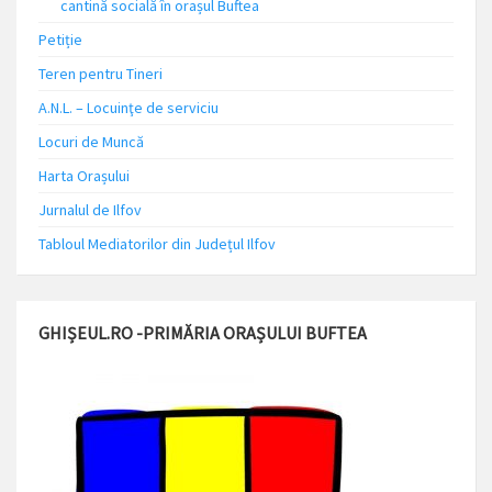
cantină socială în orașul Buftea
Petiție
Teren pentru Tineri
A.N.L. – Locuinţe de serviciu
Locuri de Muncă
Harta Orașului
Jurnalul de Ilfov
Tabloul Mediatorilor din Județul Ilfov
GHIȘEUL.RO -PRIMĂRIA ORAȘULUI BUFTEA