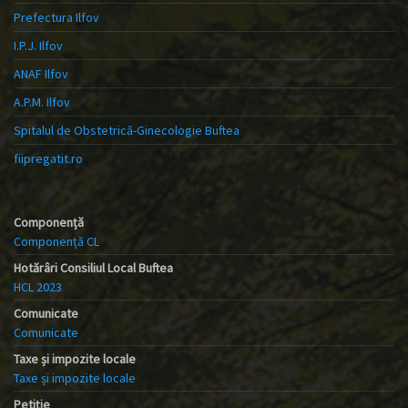
Prefectura Ilfov
I.P.J. Ilfov
ANAF Ilfov
A.P.M. Ilfov
Spitalul de Obstetrică-Ginecologie Buftea
fiipregatit.ro
Componență
Componență CL
Hotărâri Consiliul Local Buftea
HCL 2023
Comunicate
Comunicate
Taxe și impozite locale
Taxe și impozite locale
Petiție