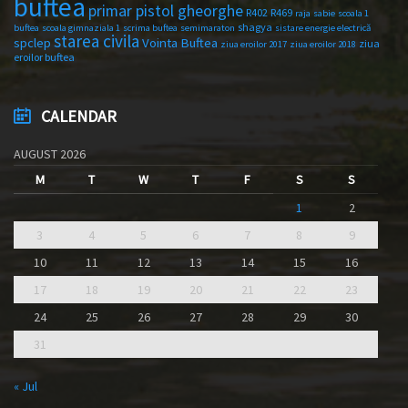
buftea
primar pistol gheorghe
R402
R469
raja
sabie
scoala 1
shagya
buftea
scoala gimnaziala 1
scrima buftea
semimaraton
sistare energie electrică
starea civila
spclep
Vointa Buftea
ziua
ziua eroilor 2017
ziua eroilor 2018
eroilor buftea
CALENDAR
AUGUST 2026
M
T
W
T
F
S
S
1
2
3
4
5
6
7
8
9
10
11
12
13
14
15
16
17
18
19
20
21
22
23
24
25
26
27
28
29
30
31
« Jul