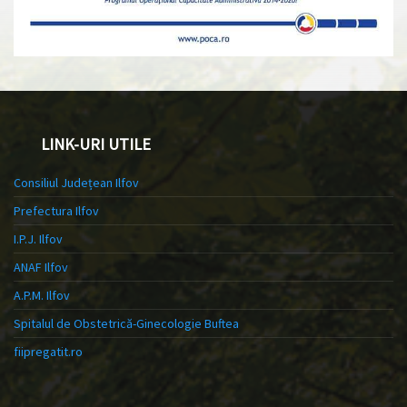
LINK-URI UTILE
Consiliul Județean Ilfov
Prefectura Ilfov
I.P.J. Ilfov
ANAF Ilfov
A.P.M. Ilfov
Spitalul de Obstetrică-Ginecologie Buftea
fiipregatit.ro