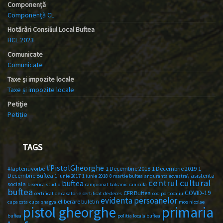
Componență
Componență CL
Hotărâri Consiliul Local Buftea
HCL 2023
Comunicate
Comunicate
Taxe și impozite locale
Taxe și impozite locale
Petiție
Petiție
TAGS
#PistolGheorghe
#faptenuvorbe
1 Decembrie 2018
1 Decembrie 2019
1
Decembrie Buftea
asistenta
1 iunie 2017
1 iunie 2018
8 martie buftea
anduranta ecvestra\
centrul cultural
buftea
sociala
biserica studio
campionat balcanic
canicula
buftea
COVID-19
CFR Buftea
certificat de casatorie
certificat de deces
cod portocaliu
evidenta persoanelor
eliberare buletin
cupa csta
cupa shagya
mos nicolae
primaria
pistol gheorghe
buftea
politia locala buftea