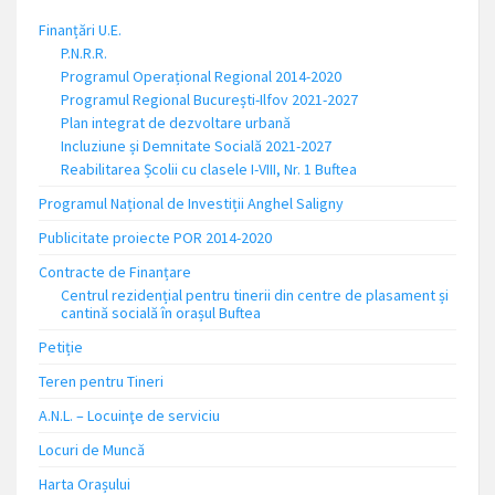
Finanțări U.E.
P.N.R.R.
Programul Operațional Regional 2014-2020
Programul Regional București-Ilfov 2021-2027
Plan integrat de dezvoltare urbană
Incluziune și Demnitate Socială 2021-2027
Reabilitarea Școlii cu clasele I-VIII, Nr. 1 Buftea
Programul Național de Investiții Anghel Saligny
Publicitate proiecte POR 2014-2020
Contracte de Finanțare
Centrul rezidențial pentru tinerii din centre de plasament și
cantină socială în orașul Buftea
Petiție
Teren pentru Tineri
A.N.L. – Locuinţe de serviciu
Locuri de Muncă
Harta Orașului