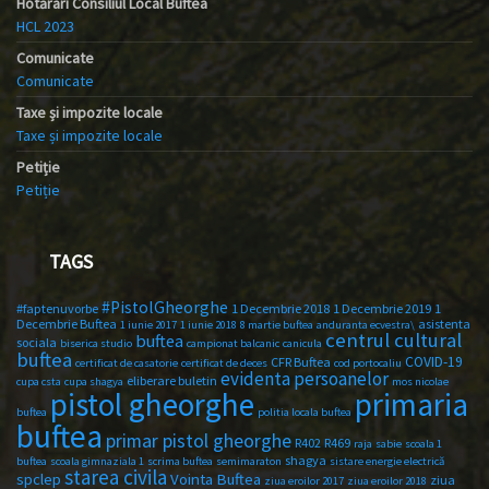
Hotărâri Consiliul Local Buftea
HCL 2023
Comunicate
Comunicate
Taxe și impozite locale
Taxe și impozite locale
Petiție
Petiție
TAGS
#PistolGheorghe
#faptenuvorbe
1 Decembrie 2018
1 Decembrie 2019
1
Decembrie Buftea
asistenta
1 iunie 2017
1 iunie 2018
8 martie buftea
anduranta ecvestra\
centrul cultural
buftea
sociala
biserica studio
campionat balcanic
canicula
buftea
COVID-19
CFR Buftea
certificat de casatorie
certificat de deces
cod portocaliu
evidenta persoanelor
eliberare buletin
cupa csta
cupa shagya
mos nicolae
primaria
pistol gheorghe
buftea
politia locala buftea
buftea
primar pistol gheorghe
R402
R469
raja
sabie
scoala 1
shagya
buftea
scoala gimnaziala 1
scrima buftea
semimaraton
sistare energie electrică
starea civila
spclep
Vointa Buftea
ziua
ziua eroilor 2017
ziua eroilor 2018