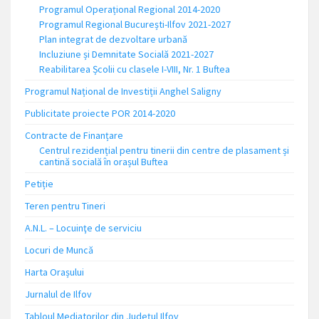
Programul Operațional Regional 2014-2020
Programul Regional București-Ilfov 2021-2027
Plan integrat de dezvoltare urbană
Incluziune și Demnitate Socială 2021-2027
Reabilitarea Școlii cu clasele I-VIII, Nr. 1 Buftea
Programul Național de Investiții Anghel Saligny
Publicitate proiecte POR 2014-2020
Contracte de Finanțare
Centrul rezidențial pentru tinerii din centre de plasament și
cantină socială în orașul Buftea
Petiție
Teren pentru Tineri
A.N.L. – Locuinţe de serviciu
Locuri de Muncă
Harta Orașului
Jurnalul de Ilfov
Tabloul Mediatorilor din Județul Ilfov