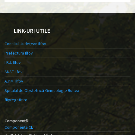
LINK-URI UTILE
Consiliul Județean Ilfov
Prefectura Ilfov
I.P.J. Ilfov
ANAF Ilfov
A.P.M. Ilfov
Spitalul de Obstetrică-Ginecologie Buftea
fiipregatit.ro
Componență
Componență CL