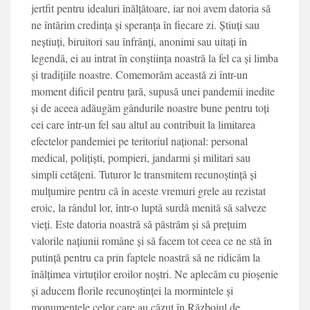
jertfit pentru idealuri înălțătoare, iar noi avem datoria să
ne întărim credința și speranța în fiecare zi. Știuți sau
neștiuți, biruitori sau înfrânți, anonimi sau uitați în
legendă, ei au intrat în conștiința noastră la fel ca și limba
și tradițiile noastre. Comemorăm această zi într-un
moment dificil pentru țară, supusă unei pandemii inedite
și de aceea adăugăm gândurile noastre bune pentru toți
cei care într-un fel sau altul au contribuit la limitarea
efectelor pandemiei pe teritoriul național: personal
medical, polițiști, pompieri, jandarmi și militari sau
simpli cetățeni. Tuturor le transmitem recunoștință și
mulțumire pentru că în aceste vremuri grele au rezistat
eroic, la rândul lor, într-o luptă surdă menită să salveze
vieți. Este datoria noastră să păstrăm și să prețuim
valorile națiunii române și să facem tot ceea ce ne stă în
putință pentru ca prin faptele noastră să ne ridicăm la
înălțimea virtuților eroilor noștri. Ne aplecăm cu pioșenie
și aducem florile recunoștinței la mormintele și
monumentele celor care au căzut în Războiul de