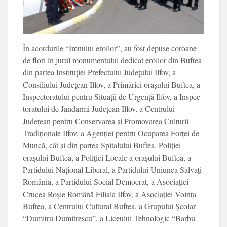
În acordurile “Imnu­lui eroilor”, au fost de­puse coroane
de flori în jurul monumentului de­dicat eroilor din Buftea
din partea Instituției Pre­fectului Județului Ilfov, a
Consiliului Județean Il­fov, a Primăriei orașului Buftea, a
Inspectora­tului pentru Situații de Urgență Ilfov, a Inspec­
toratului de Jandarmi Județean Ilfov, a Centru­lui
Județean pentru Con­servarea și Promovarea Culturii
Tradiționale Ilfov, a Agenției pentru Ocupa­rea Forței de
Muncă, cât și din partea Spitalului Buftea, Poliției
orașului Buftea, a Poliției Loca­le a orașului Buftea, a
Partidului Național Libe­ral, a Partidului Uniunea Salvați
România, a Parti­dului Social Democrat, a Asociației
Crucea Roșie Română Filiala Ilfov, a Asociației Voința
Buftea, a Centrului Cultural Buf­tea, a Grupului Școlar
“Dumitru Dumitrescu”, a Liceului Tehnologic “Bar­bu