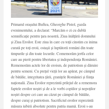
Primarul orașului Buftea, Gheorghe Pistol, gazda
evenimentului, a declarat: “Marcăm o zi cu dublă
semnificație pentru țara noastră, Ziua înălțării domnului
și Ziua Eroilor. Este ziua în care cu toții cinstim cu inima
curată pe toți eroii, ostașii și luptătorii români din toate
timpurile și din toate locurile. Comemorăm jertfa celor
care au pierit pentru libertatea și independența României.
Rememorăm actele lor de eroism, de patriotism și dăruire
pentru semeni. Cu prețul vieții lor au apărat, pe câmpul
de bătălie, integritatea țării, granițele României și ființa
națională. Ziua Eroilor reprezintă prilejul de a rememora
faptele eroilor noștri și de a le vorbi copiilor și nepoților
noștri despre cei care au căzut pe câmpul de bătălie,
despre curaj și patriotism. Sacrificiul eroilor reprezintă
măsura iubirii absolute pentru patria mamă. Eroii s-au