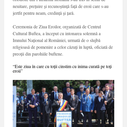
neuitare, prețuire și recunoștin­ță față de eroii care s-au
jertfit pentru neam, cre­dință și țară.
Ceremonia de Zi­ua Eroilor, organizată de Centrul
Cultural Buftea, a în­ceput cu intonarea solem­nă a
Imnului Național al României, urmată de o slujbă
religioasă de po­menire a celor căzuți în luptă, oficiată de
preoții din parohiile buftene.
“Este ziua în care cu toții cinstim cu inima curată pe toți
eroii”