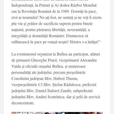
Independență, în Primul și Al
doilea Război Mondial
sau la Revoluția Română de la 1989. Dormiți în pace,
eroi ai neamului! Ne-ați fost, ne sunteți și ne veți fi exem­
plu viu și grăitor de sacri­ficiu suprem pentru binele
națiunii, pentru păstrarea libertății, suveranității, a
integrității și demnității României. Dumnezeu să
odihnească în pace pe ostașii noștri! Hristos s-a înălțat!”
La evenimentul organizat la Buftea au participat, alături
de primarul Gheorghe Pistol, viceprimarul Alexandru
Vaida și oficialii orașului Buftea, și numeroase
personalități ale județului, precum președintele
Consiliului județean Ilfov, Hubert Thuma,
vicepreședintele CJ Ilfov, Ștefan Rădulescu, prefectul
județului Ilfov, Daniel-Tudorel Zamfir, subprefectul
județului Ilfov, Andrei Scutelnicu, dar și șefii de servicii
deconcentrate.