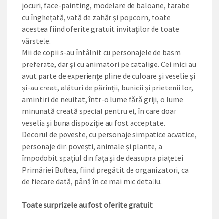
jocuri, face-painting, modelare de baloane, tarabe
cu înghețată, vată de zahăr și popcorn, toate
acestea fiind oferite gratuit invitaților de toate
vârstele.
Mii de copii s-au întâlnit cu personajele de basm
preferate, dar și cu animatori pe catalige. Cei mici au
avut parte de experiențe pline de culoare și veselie și
și-au creat, alături de părinții, bunicii și prietenii lor,
amintiri de neuitat, într-o lume fără griji, o lume
minunată creată special pentru ei, în care doar
veselia și buna dispoziție au fost acceptate.
Decorul de poveste, cu personaje simpatice acvatice,
personaje din povești, animale și plante, a
împodobit spațiul din fața și de deasupra piațetei
Primăriei Buftea, fiind pregătit de organizatori, ca
de fiecare dată, până în ce mai mic detaliu.
Toate surprizele au fost oferite gratuit