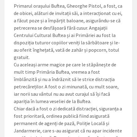
Primarul orașului Buftea, Gheorghe ­Pistol, a fost, ca
de obicei, alături de invitații săi, a interacționat cu ei,
a făcut poze și a împărțit baloane, asigurându-se că
petrecerea se desfășoară fără cusur. Angajații
Centrului Cultural Buftea și ai Primăriei au fost la
dispoziția tuturor copiilor veniți la sărbătoare și le-
au oferit înghețată, vată de zahăr și popcorn, totul
gratuit.
Cu aceleași arme magice pe care le stăpânește de
mult timp Primăria Buftea, vremea a fost
îmblânzită și nu a îndrăznit să le strice distracția
petrecăreților. A fost o zi minunată, cu mult soare,
iar norii sau vântul nu au avut curajul să își facă
apariția în lumea veseliei de la Buftea.
Chiar dacă a fost o zi dedicată distracției, siguranța a
fost prioritară, ordinea publică fiind asigurată
permanent de agenți de pază, Poliție Locală și
Jandarmerie, care s-au asigurat că nu apar incidente