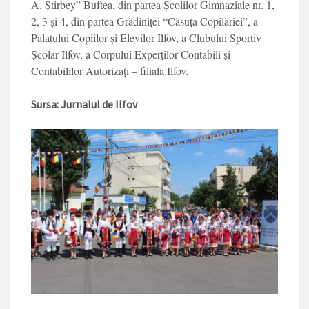
A. Știrbey” Buftea, din partea Școlilor Gimna­ziale nr. 1,
2, 3 și 4, din partea Grădiniței “Căsuța Copilăriei”, a
Palatului Copiilor și Elevilor Ilfov, a Clubului Sportiv
Școlar Il­fov, a Corpului Experților Contabili și
Contabililor Autorizați – filiala Ilfov.
Sursa: Jurnalul de Ilfov