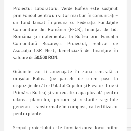
Proiectul Laboratorul Verde Buftea este susținut
prin Fondul pentru un viitor mai bun în comunități –
un fond lansat împreună cu Federația Fundațiile
Comunitare din România (FFCR), finanțat de Lidl
România și implementat la Buftea prin Fundația
Comunitară București. Proiectul, realizat de
Asociația CSR Nest, beneficiază de finanțare în
valoare de
50.500 RON.
Grădinile vor fi amenajate în zona centrală a
orașului Buftea (pe parcele de teren puse la
dispoziție de către Palatul Copiilor și Elevilor Ilfov si
Primăria Buftea) și vor reutiliza apa pluvială pentru
udarea plantelor, precum și resturile vegetale
generate transformate în compost, ca fertilizator
pentru plante.
Scopul proiectului este familiarizarea locuitorilor