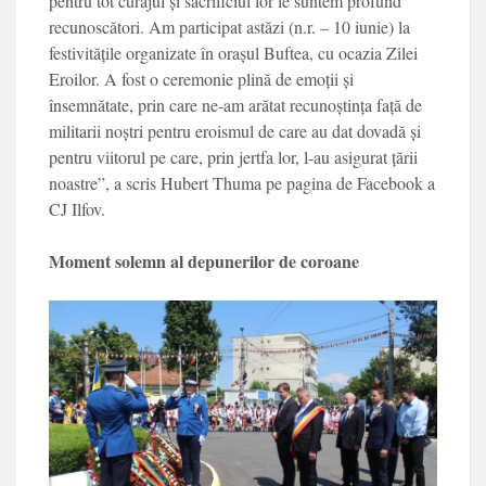
pentru tot curajul și sacrificiul lor le suntem profund
recunoscători. Am participat astăzi (n.r. – 10 iunie) la
festivitățile organizate în orașul Buftea, cu ocazia Zilei
Eroilor. A fost o ceremonie plină de emoții și
însemnătate, prin care ne-am arătat recunoștința față de
militarii noștri pentru eroismul de care au dat dovadă și
pentru viitorul pe care, prin jertfa lor, l-au asigurat țării
noastre”, a scris Hubert Thuma pe pagina de Facebook a
CJ Ilfov.
Moment solemn al depunerilor de coroane