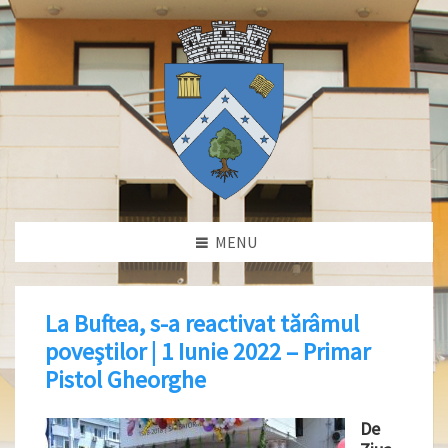
MENU
La Buftea, s-a reactivat tărâmul
poveştilor | 1 Iunie 2022 – Primar
Pistol Gheorghe
De