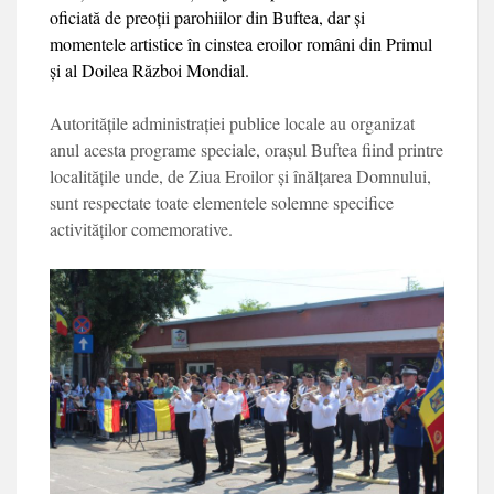
oficiată de preoții parohiilor din Buftea, dar și
momentele artistice în cinstea eroilor români din Primul
și al Doilea Război Mondial.
Autoritățile adminis­trației publice locale au organizat
anul acesta programe speciale, ora­șul Buftea fiind printre
localitățile unde, de Ziua Eroilor și înălțarea Dom­nului,
sunt respectate toate elementele solemne specifice
activităților co­memorative.