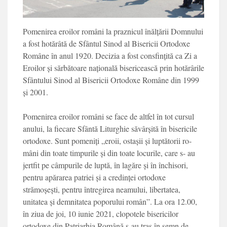
Pomenirea eroilor ro­mâni la praznicul înălțării Domnului
a fost hotărâtă de Sfântul Sinod al Bise­ricii Ortodoxe
Române în anul 1920. Decizia a fost consfințită ca Zi a
Eroilor și sărbătoare națională bi­sericească prin hotărârile
Sfântului Sinod al Biseri­cii Ortodoxe Române din 1999
și 2001.
Pomenirea eroilor români se face de altfel în tot cursul
anului, la fiecare Sfântă Liturghie săvârșită în bisericile
orto­doxe. Sunt pomeniți „ero­ii, ostașii și luptătorii ro­
mâni din toate timpurile și din toate locurile, care s- au
jertfit pe câmpurile de luptă, în lagăre și în închi­sori,
pentru apărarea pa­triei și a credinței ortodo­xe
strămoșești, pentru în­tregirea neamului, liberta­tea,
unitatea și demnita­tea poporului român”. La ora 12.00,
în ziua de joi, 10 iunie 2021, clopote­le bisericilor
ortodoxe din Patriarhia Română s-au tras în semn de