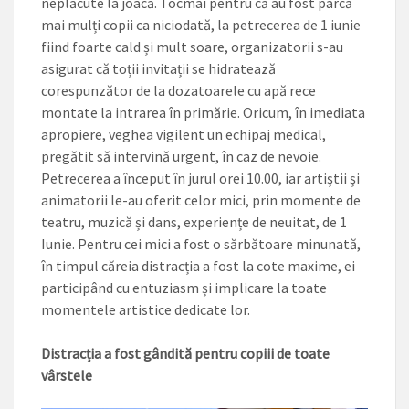
neplăcute la joacă. Tocmai pentru că au fost parcă
mai mulți copii ca niciodată, la petrecerea de 1 iunie
fiind foarte cald și mult soare, organizatorii s-au
asigurat că toții invitații se hidratează
corespunzător de la dozatoarele cu apă rece
montate la intrarea în primărie. Oricum, în imediata
apropiere, veghea vigilent un echipaj medical,
pregătit să intervină urgent, în caz de nevoie.
Petrecerea a început în jurul orei 10.00, iar artiștii și
animatorii le-au oferit celor mici, prin momente de
teatru, muzică și dans, experiențe de neuitat, de 1
Iunie. Pentru cei mici a fost o sărbătoare minunată,
în timpul căreia distracția a fost la cote maxime, ei
participând cu entuziasm și implicare la toate
momentele artistice dedicate lor.
Distracția a fost gândită pentru copiii de toate
vârstele