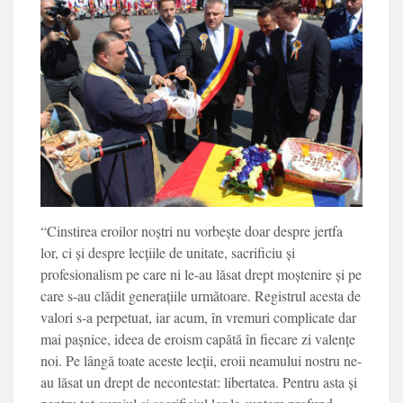
“Cinstirea eroilor noștri nu vorbește doar despre jertfa
lor, ci și despre lecțiile de unitate, sacrificiu și
profesionalism pe care ni le-au lăsat drept moștenire și pe
care s-au clădit generațiile următoare. Registrul acesta de
valori s-a perpetuat, iar acum, în vremuri complicate dar
mai pașnice, ideea de eroism capătă în fiecare zi valențe
noi. Pe lângă toate aceste lecții, eroii neamului nostru ne-
au lăsat un drept de necontestat: libertatea. Pentru asta și