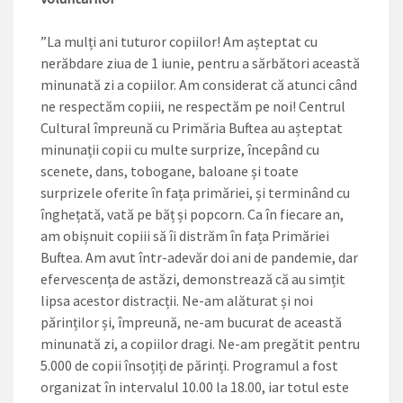
”La mulți ani tuturor copiilor! Am așteptat cu
nerăbdare ziua de 1 iunie, pentru a sărbători această
minunată zi a copiilor. Am considerat că atunci când
ne respectăm copiii, ne respectăm pe noi! Centrul
Cultural împreună cu Primăria Buftea au așteptat
minunații copii cu multe surprize, începând cu
scenete, dans, tobogane, baloane și toate
surprizele oferite în fața primăriei, și terminând cu
înghețată, vată pe băț și popcorn. Ca în fiecare an,
am obișnuit copiii să îi distrăm în fața Primăriei
Buftea. Am avut într-adevăr doi ani de pandemie, dar
efervescența de astăzi, demonstrează că au simțit
lipsa acestor distracții. Ne-am alăturat și noi
părinților și, împreună, ne-am bucurat de această
minunată zi, a copiilor dragi. Ne-am pregătit pentru
5.000 de copii însoțiți de părinți. Programul a fost
organizat în intervalul 10.00 la 18.00, iar totul este