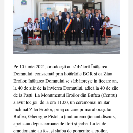
Pe 10 iunie 2021, ortodocșii au sărbătorit Înălțarea
Domnului, consacrată prin hotărârile BOR și ca Ziua
Eroilor. înălțarea Domnului se sărbătorește în fiecare an,
la 40 de zile de la învierea Domnului, adică la 40 de zile
de la Paști. La Monumentul Eroilor din Buftea (Centru)
a avut loc joi, de la ora 11.00, un ceremonial militar
închinat Zilei Eroilor, prilej cu care primarul orașului
Buftea, Gheorghe Pistol, a ținut un emoționant discurs,
apoi s-au depus coroane de flori și jerbe. La fel de
emoționante au fost și slujba de pomenire a eroilor,