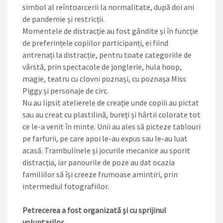
simbol al reîntoarcerii la normalitate, după doi ani
de pandemie și restricții.
Momentele de distrac­ție au fost gândite și în funcție
de preferințele copiilor participanți, ei fiind
antrenați la distracție, pentru toate categoriile de
vârstă, prin spectacole de jonglerie, hula hoop,
magie, teatru cu clovni poznași, cu poznașa Miss
Piggy și personaje de circ.
Nu au lipsit atelierele de creație unde copiii au pictat
sau au creat cu plastilină, bureți și hârtii colorate tot
ce le-a venit în minte. Unii au ales să picteze tablouri
pe farfurii, pe care apoi le-au expus sau le-au luat
acasă. Trambulinele și jocurile mecanice au sporit
distracția, iar panourile de poze au dat ocazia
familiilor să își creeze frumoase amintiri, prin
intermediul fotografiilor.
Petrecerea a fost organizată și cu sprijinul
voluntarilor