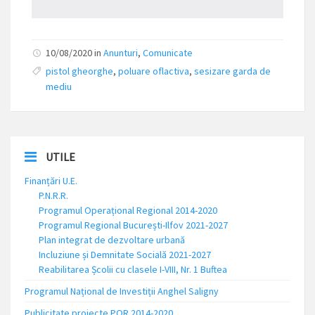
10/08/2020 in
Anunturi
,
Comunicate
pistol gheorghe
,
poluare oflactiva
,
sesizare garda de
mediu
UTILE
Finanțări U.E.
P.N.R.R.
Programul Operațional Regional 2014-2020
Programul Regional București-Ilfov 2021-2027
Plan integrat de dezvoltare urbană
Incluziune și Demnitate Socială 2021-2027
Reabilitarea Școlii cu clasele I-VIII, Nr. 1 Buftea
Programul Național de Investiții Anghel Saligny
Publicitate proiecte POR 2014-2020