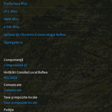
Prefectura Ilfov
I.P.J. Ilfov
ANAF Ilfov
A.P.M. Ilfov
Spitalul de Obstetrică-Ginecologie Buftea
fiipregatit.ro
Componență
Componență CL
Hotărâri Consiliul Local Buftea
HCL 2023
Comunicate
Comunicate
Taxe și impozite locale
Taxe și impozite locale
Petiție