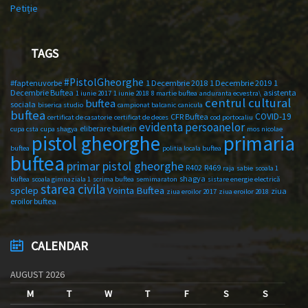
Petiție
TAGS
#PistolGheorghe
#faptenuvorbe
1 Decembrie 2018
1 Decembrie 2019
1
Decembrie Buftea
asistenta
1 iunie 2017
1 iunie 2018
8 martie buftea
anduranta ecvestra\
centrul cultural
buftea
sociala
biserica studio
campionat balcanic
canicula
buftea
COVID-19
CFR Buftea
certificat de casatorie
certificat de deces
cod portocaliu
evidenta persoanelor
eliberare buletin
cupa csta
cupa shagya
mos nicolae
primaria
pistol gheorghe
buftea
politia locala buftea
buftea
primar pistol gheorghe
R402
R469
raja
sabie
scoala 1
shagya
buftea
scoala gimnaziala 1
scrima buftea
semimaraton
sistare energie electrică
starea civila
spclep
Vointa Buftea
ziua
ziua eroilor 2017
ziua eroilor 2018
eroilor buftea
CALENDAR
AUGUST 2026
M
T
W
T
F
S
S