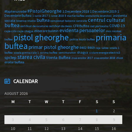
#PistolGheorghe
#faptenuvorbe
1 Decembrie 2018
1 Decembrie 2019
1
Decembrie Buftea
asistenta
1 iunie 2017
1 iunie 2018
8 martie buftea
anduranta ecvestra\
centrul cultural
buftea
sociala
biserica studio
campionat balcanic
canicula
buftea
COVID-19
CFR Buftea
certificat de casatorie
certificat de deces
cod portocaliu
evidenta persoanelor
eliberare buletin
cupa csta
cupa shagya
mos nicolae
primaria
pistol gheorghe
buftea
politia locala buftea
buftea
primar pistol gheorghe
R402
R469
raja
sabie
scoala 1
shagya
buftea
scoala gimnaziala 1
scrima buftea
semimaraton
sistare energie electrică
starea civila
spclep
Vointa Buftea
ziua
ziua eroilor 2017
ziua eroilor 2018
eroilor buftea
CALENDAR
AUGUST 2026
M
T
W
T
F
S
S
1
2
3
4
5
6
7
8
9
10
11
12
13
14
15
16