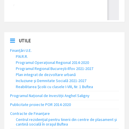
UTILE
Finanțări U.E.
P.N.R.R.
Programul Operațional Regional 2014-2020
Programul Regional București-Ilfov 2021-2027
Plan integrat de dezvoltare urbană
Incluziune și Demnitate Socială 2021-2027
Reabilitarea Școlii cu clasele I-VIII, Nr. 1 Buftea
Programul Național de Investiții Anghel Saligny
Publicitate proiecte POR 2014-2020
Contracte de Finanțare
Centrul rezidențial pentru tinerii din centre de plasament și
cantină socială în orașul Buftea