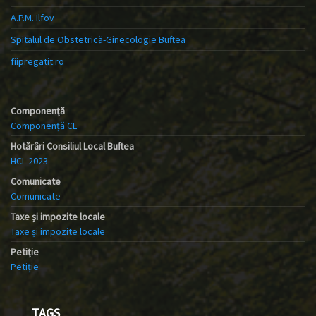
A.P.M. Ilfov
Spitalul de Obstetrică-Ginecologie Buftea
fiipregatit.ro
Componență
Componență CL
Hotărâri Consiliul Local Buftea
HCL 2023
Comunicate
Comunicate
Taxe și impozite locale
Taxe și impozite locale
Petiție
Petiție
TAGS