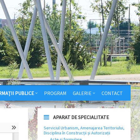
RMAȚII PUBLICE
PROGRAM
GALERIE
CONTACT
APARAT DE SPECIALITATE
Serviciul Urbanism, Amenajarea Teritoriului,
Disciplina în Construcții și Autorizații
Acte și formulare