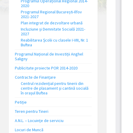
Programul Operațional Regional 2014-
2020
Programul Regional București-Ilfov
2021-2027
Plan integrat de dezvoltare urbană
Incluziune și Demnitate Socială 2021-
2027
Reabilitarea Școlii cu clasele I-VIII, Nr. 1
Buftea
Programul Național de Investiții Anghel
Saligny
Publicitate proiecte POR 2014-2020
Contracte de Finanțare
Centrul rezidențial pentru tinerii din
centre de plasament și cantină socială
în orașul Buftea
Petiție
Teren pentru Tineri
A.N.L. – Locuinţe de serviciu
Locuri de Muncă