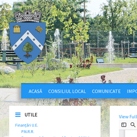
ACASĂ
CONSILIUL LOCAL
COMUNICATE
IMPO
UTILE
View Ful
Finanțări U.E.
P.N.R.R.