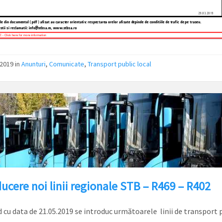
/2019
in
Anunturi
,
Comunicate
,
Transport public local
ucere noi linii regionale STB – R469 – R402
 cu data de 21.05.2019 se introduc următoarele linii de transport 