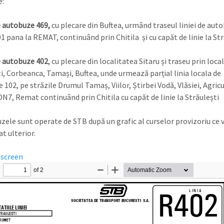
e:
e autobuze 469,
cu plecare din Buftea, urmând traseul liniei de aut
1 pana la REMAT, continuând prin Chitila și cu capăt de linie la Str
e autobuze 402
, cu plecare din localitatea Sitaru și traseu prin local
i, Corbeanca, Tamași, Buftea, unde urmează parțial linia locala de
102, pe străzile Drumul Tamaș, Viilor, Știrbei Vodă, Vlăsiei, Agricu
DN7, Remat continuând prin Chitila cu capăt de linie la Străulești
le sunt operate de STB după un grafic al curselor provizoriu ce v
at ulterior.
lscreen