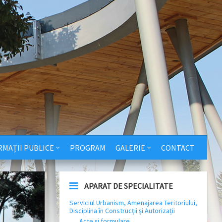
RMAȚII PUBLICE
PROGRAM
GALERIE
CONTACT
APARAT DE SPECIALITATE
Serviciul Urbanism, Amenajarea Teritoriului,
Disciplina în Construcții și Autorizații
Acte și formulare