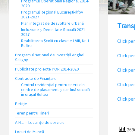
Programul Operațional Regional 2014-
2020
Programul Regional București-Ilfov
2021-2027
Plan integrat de dezvoltare urbană
Trans
Incluziune și Demnitate Socială 2021-
2027
Reabilitarea Școlii cu clasele I-VIII, Nr. 1
Click p
Buftea
Programul Național de Investiții Anghel
Click pe
Saligny
Publicitate proiecte POR 2014-2020
Click pe
Contracte de Finanțare
Click pe
Centrul rezidențial pentru tinerii din
centre de plasament și cantină socială
în orașul Buftea
Click pe
Petiție
Teren pentru Tineri
A.N.L. – Locuinţe de serviciu
2696
Locuri de Muncă