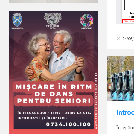
24/06
Introd
Începând