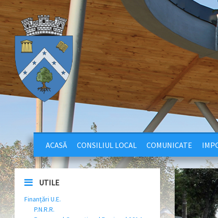
ACASĂ
CONSILIUL LOCAL
COMUNICATE
IMPO
UTILE
Finanțări U.E.
P.N.R.R.