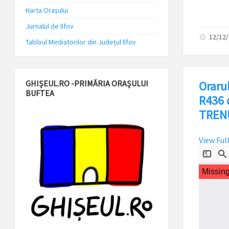
Harta Orașului
Jurnalul de Ilfov
12/12
Tabloul Mediatorilor din Județul Ilfov
GHIȘEUL.RO -PRIMĂRIA ORAȘULUI
Orarul
BUFTEA
R436 
TRENU
View Ful