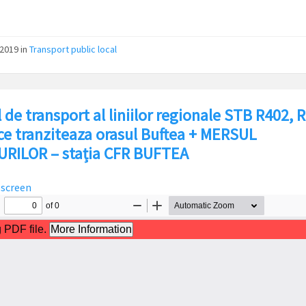
/2019
in
Transport public local
 de transport al liniilor regionale STB R402, 
ce tranziteaza orasul Buftea + MERSUL
RILOR – stația CFR BUFTEA
lscreen