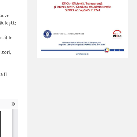
obuze
ăulești.;
itățile
ltori,
a fi