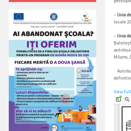
persoan
–
linia d
locale 10
–
linia d
Baloteșt
autobuze 
Milano, 
Autobuze
definitiv
View Ful