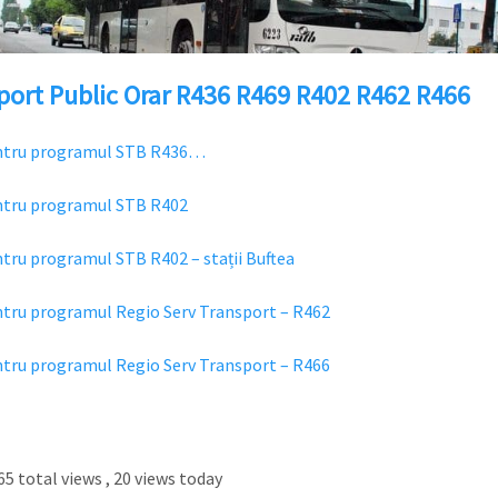
port Public Orar R436 R469 R402 R462 R466
entru programul STB R436…
ntru programul STB R402
ntru programul STB R402 – stații Buftea
ntru programul Regio Serv Transport – R462
ntru programul Regio Serv Transport – R466
5 total views
, 20 views today