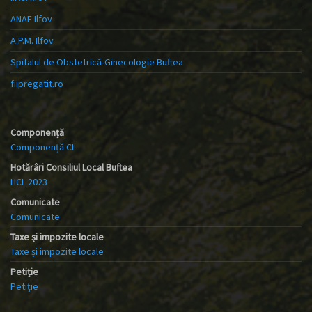
ANAF Ilfov
A.P.M. Ilfov
Spitalul de Obstetrică-Ginecologie Buftea
fiipregatit.ro
Componență
Componență CL
Hotărâri Consiliul Local Buftea
HCL 2023
Comunicate
Comunicate
Taxe și impozite locale
Taxe și impozite locale
Petiție
Petiție