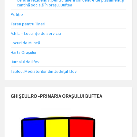
Centrul rezidențial pentru tinerii din centre de plasament și
cantină socială în orașul Buftea
Petiție
Teren pentru Tineri
A.N.L. – Locuinţe de serviciu
Locuri de Muncă
Harta Orașului
Jurnalul de Ilfov
Tabloul Mediatorilor din Județul Ilfov
GHIȘEUL.RO -PRIMĂRIA ORAȘULUI BUFTEA