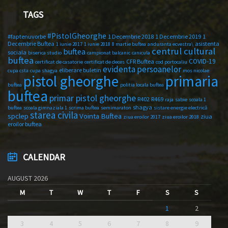
TAGS
#PistolGheorghe
#faptenuvorbe
1 Decembrie 2018
1 Decembrie 2019
1
Decembrie Buftea
asistenta
1 iunie 2017
1 iunie 2018
8 martie buftea
anduranta ecvestra\
centrul cultural
buftea
sociala
biserica studio
campionat balcanic
canicula
buftea
COVID-19
CFR Buftea
certificat de casatorie
certificat de deces
cod portocaliu
evidenta persoanelor
eliberare buletin
cupa csta
cupa shagya
mos nicolae
primaria
pistol gheorghe
buftea
politia locala buftea
buftea
primar pistol gheorghe
R402
R469
raja
sabie
scoala 1
shagya
buftea
scoala gimnaziala 1
scrima buftea
semimaraton
sistare energie electrică
starea civila
spclep
Vointa Buftea
ziua
ziua eroilor 2017
ziua eroilor 2018
eroilor buftea
CALENDAR
AUGUST 2026
M
T
W
T
F
S
S
1
2
3
4
5
6
7
8
9