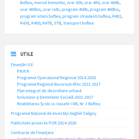
Buftea
,
mersul trenurilor
,
orar 436
,
orar 460
,
orar 460b
,
orar 460bis
,
orar ratb
,
program 460b
,
program 460bis
,
program sitaru buftea
,
program straulesti buftea
,
R402
,
R436
,
R469
,
RATB
,
STB
,
transport buftea
UTILE
Finanțări U.E.
P.N.R.R.
Programul Operațional Regional 2014-2020
Programul Regional București-Ilfov 2021-2027
Plan integrat de dezvoltare urbană
Incluziune și Demnitate Socială 2021-2027
Reabilitarea Școlii cu clasele I-VIII, Nr. 1 Buftea
Programul Național de Investiții Anghel Saligny
Publicitate proiecte POR 2014-2020
Contracte de Finanțare