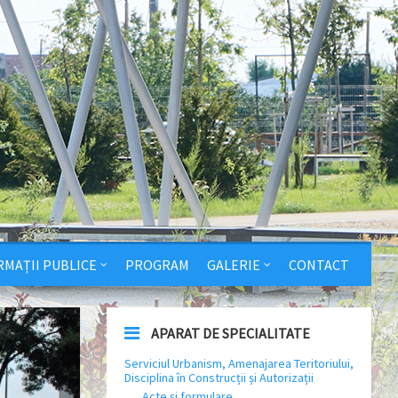
RMAȚII PUBLICE
PROGRAM
GALERIE
CONTACT
APARAT DE SPECIALITATE
Serviciul Urbanism, Amenajarea Teritoriului,
Disciplina în Construcții și Autorizații
Acte și formulare