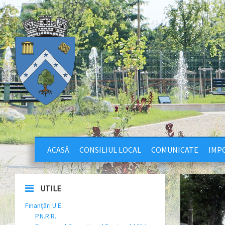
ACASĂ
CONSILIUL LOCAL
COMUNICATE
IMPO
UTILE
Finanțări U.E.
P.N.R.R.