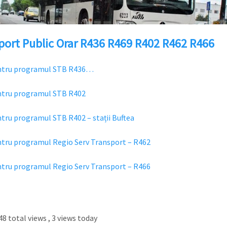
port Public Orar R436 R469 R402 R462 R466
entru programul STB R436…
ntru programul STB R402
ntru programul STB R402 – stații Buftea
ntru programul Regio Serv Transport – R462
ntru programul Regio Serv Transport – R466
8 total views
, 3 views today