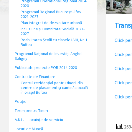
Programul Operațional Regional 2014-
2020
Programul Regional București-Ilfov
2021-2027
Plan integrat de dezvoltare urbană
Trans
Incluziune și Demnitate Socială 2021-
2027
Reabilitarea Școlii cu clasele I-VIII, Nr. 1
Click p
Buftea
Programul Național de Investiții Anghel
Click pe
Saligny
Publicitate proiecte POR 2014-2020
Click pe
Contracte de Finanțare
Click pe
Centrul rezidențial pentru tinerii din
centre de plasament și cantină socială
în orașul Buftea
Click pe
Petiție
Teren pentru Tineri
A.N.L. – Locuinţe de serviciu
2694
Locuri de Muncă