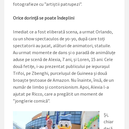
fotografieze cu ”artiștii patrupezi”.
Orice dorință se poate îndeplini
Imediat ce a fost eliberată scena, a urmat Orlando,
cu un show spectaculos de yo-yo, după care toți
spectatorii au jucat, alături de animatori, statuile.
Au urmat momente de dans și o paradă de animăluțe
aduse pe scenă de ­Alexia, 7 ani, și Loren, 15 ani. Cele
două fetițe, i-au prezentat publicului pe iepurașul
Trifoi, pe Zbenghi, purce­lușul de Guineea și două
broaște țestoase de Amazon. Nu înainte, însă, de un
număr de limbo și contorsionism. Apoi, Alexia l-a
ajutat pe Ricco, care a pregătit un moment de
”jonglerie comică”.
Și,
chiar
dacă