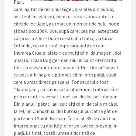
Paul,
care, ajutat de rechinul Gigel, și-a ales din public,
asistenți începători, pentru trucuri amuzante cu
cărți de joc. Apoi, a urmat un moment de hula-hoop
și beat box 100% live, după care, cea mai așteptată
surpriză a zilei – Duo Ernesto din Italia, via Circul
Orlando, cu o dresură impresionantă de câini.
Intrarea Cruelei alături de mulți câini dalmațieni, doi
uriași din rasa Dog german sau un Saint-Bernard a
fost cu adevărat impresionantă. Un ”titicar” vopsit
cu pete alb-negre a plimbat câinii prin piață, după
care a urcat direct pe scenă. Tot decorul a fost
”dalmațian”, iar câinii au făcut demonstrații de sărit
prin cercuri, traversat tunel sau de dat pe tobogan.
Din pianul ”pătat” au ieșit alți câini de talie mică și,
la fel, un Chihuahua, din butoiașul purtat la gât de
partenerul Saint-Bernard. În total, 35 de câini i-au
impresionat cu abilitățile lor pe toți cei prezenți în
piață. La final, toată lumea a dorit să de