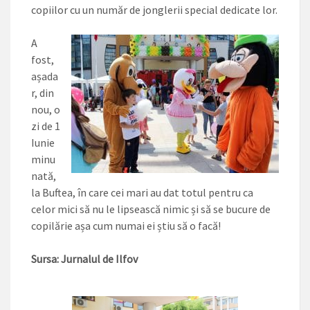
copiilor cu un număr de jonglerii special dedicate lor.
A
fost,
așada
r, din
nou, o
zi de 1
Iunie
minu
nată,
la Buftea, în care cei mari au dat totul pentru ca
celor mici să nu le lipsească nimic și să se bucure de
copilărie așa cum numai ei știu să o facă!
Sursa: Jurnalul de Ilfov