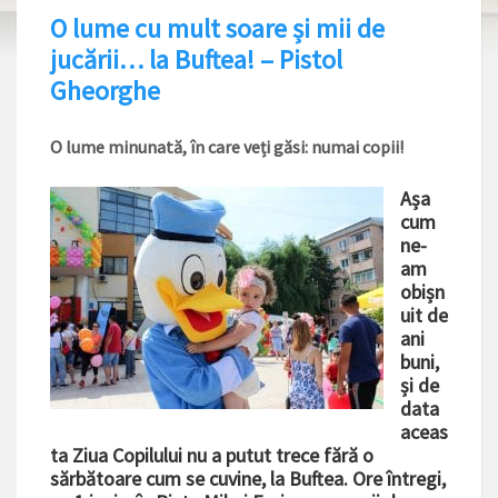
O lume cu mult soare și mii de
jucării… la Buftea! – Pistol
Gheorghe
O lume minunată, în care veți găsi: numai copii!
Așa
cum
ne-
am
obișn
uit de
ani
buni,
și de
data
aceas
ta Ziua Copilului nu a putut trece fără o
sărbătoare cum se cuvine, la Buftea. Ore întregi,