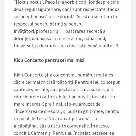
”Hocus pocus”. Paco le-a vorbit copiilor despre cele
două reguli sigure care, dacă sunt respectate, fac să
se îndeplinească orice dorință. Acestea se referă la
respectul pentru părinți și pentru
învățători/profesori și… păstrarea secretă a
dorinței, dar adusă în minte zilnic, până când,
Universul, cu lucrarea sa, o face să devină realitate!
Kid’s Concerto pentru cei mai mici
Kid’s Concerto și-a concentrat numărul mai ales
către cei mai mici sărbătoriți. Pentru ei au conceput
cântece speciale, iar spectatorii cu… suzetă, din
cărucioarele confortabile, i-au privit și ascutat cu
mare interes. Spre final, ei s-au amuzat de
”încercarea de dresură”, și punem ghilimele, pentru
că puiul de Terra Nova urcat pe scenă s-a
încăpățânat să nu asculte comenzile. În aceste
condiții, Carmen și Remus au încheiat petrecerea