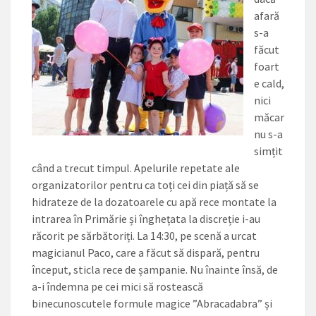
afară
s-a
făcut
foart
e cald,
nici
măcar
nu s-a
simțit
când a trecut timpul. Apelurile repetate ale
organizatorilor pentru ca toți cei din piață să se
hidrateze de la dozatoarele cu apă rece montate la
intrarea în Primărie și înghețata la discreție i-au
răcorit pe sărbătoriți. La 14:30, pe scenă a urcat
magicianul Paco, care a făcut să dispară, pentru
început, sticla rece de șampanie. Nu înainte însă, de
a-i îndemna pe cei mici să rostească
binecunoscutele formule magice ”Abracadabra” și