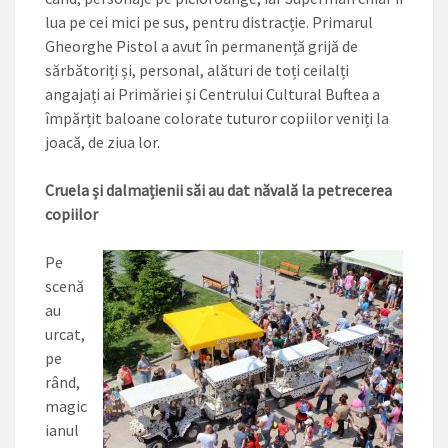
lua pe cei mici pe sus, pentru distracție. Primarul
Gheorghe Pistol a avut în permanență grijă de
sărbătoriți și, personal, alături de toți ceilalți
angajați ai Primăriei și Centrului Cultural Buftea a
împărțit baloane colorate tuturor copiilor veniți la
joacă, de ziua lor.
Cruela și dalmațienii săi au dat năvală la petrecerea
copiilor
Pe
scenă
au
urcat,
pe
rând,
magic
ianul