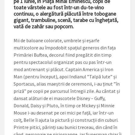
pe 1 iunie, în Piața Mihai Eminescu, copii de
toate vârstele au fost într-un du-te-vino
continuu, o alergătură plăcută între tobogane
gigant, trambuline, scenă, tarabe cu înghețată,
vată de zahăr sau popcorn.
Mii de baloane colorate, umbrele și eșarfe
multicolore au împodobit spațiul generos din fața
Primăriei Buftea, decorul fiind pregătit din timp
pentru spectacolul organizat pas cu pas ­într-un
mod antrenant și plăcut. Captain America și Iron
Man (pentru început), apoi Indianul ”Talpă Iute” și
Sportacus, alias maeștrii de ceremonii, i-au ținut ”în
priză” pe copii pe parcursul întregii zile. Au cântat și
dansat alături de ei mascotele Disney – Guffy,
Donald, Daisy și Pluto, în timp ce Mickey și Minnie
Mouse i-au desenat pe cei mici pe față, iar într-un
colț, Belle îi ajuta la pictură și construcții din cuburi.
Printre pitici, părinți sau bunici treceau, din când în
când, personaje pe picioroange, iar Superman chiar îi