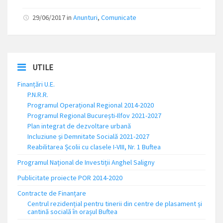
29/06/2017
in
Anunturi
,
Comunicate
UTILE
Finanțări U.E.
P.N.R.R.
Programul Operațional Regional 2014-2020
Programul Regional București-Ilfov 2021-2027
Plan integrat de dezvoltare urbană
Incluziune și Demnitate Socială 2021-2027
Reabilitarea Școlii cu clasele I-VIII, Nr. 1 Buftea
Programul Național de Investiții Anghel Saligny
Publicitate proiecte POR 2014-2020
Contracte de Finanțare
Centrul rezidențial pentru tinerii din centre de plasament și
cantină socială în orașul Buftea