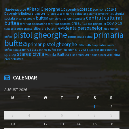
#PistolGheorghe
#faptenuvorbe
1 Decembrie 2018
1 Decembrie 2019
1
Decembrie Buftea
asistenta
1 iunie 2017
1 iunie 2018
8 martie buftea
anduranta ecvestra\
centrul cultural
buftea
sociala
biserica studio
campionat balcanic
canicula
buftea
COVID-19
CFR Buftea
certificat de casatorie
certificat de deces
cod portocaliu
evidenta persoanelor
eliberare buletin
cupa csta
cupa shagya
mos nicolae
primaria
pistol gheorghe
buftea
politia locala buftea
buftea
primar pistol gheorghe
R402
R469
raja
sabie
scoala 1
shagya
buftea
scoala gimnaziala 1
scrima buftea
semimaraton
sistare energie electrică
starea civila
spclep
Vointa Buftea
ziua
ziua eroilor 2017
ziua eroilor 2018
eroilor buftea
CALENDAR
AUGUST 2026
M
T
W
T
F
S
S
1
2
3
4
5
6
7
8
9
10
11
12
13
14
15
16