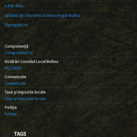
A.P.M. Ilfov
Spitalul de Obstetrică-Ginecologie Buftea
fiipregatit.ro
Componență
Componență CL
Hotărâri Consiliul Local Buftea
HCL 2023
Comunicate
Comunicate
Taxe și impozite locale
Taxe și impozite locale
Petiție
Petiție
TAGS