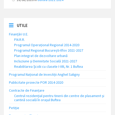
UTILE
Finanțări U.E.
P.N.R.R.
Programul Operațional Regional 2014-2020
Programul Regional București-Ilfov 2021-2027
Plan integrat de dezvoltare urbană
Incluziune și Demnitate Socială 2021-2027
Reabilitarea Școlii cu clasele I-VIII, Nr. 1 Buftea
Programul Național de Investiții Anghel Saligny
Publicitate proiecte POR 2014-2020
Contracte de Finanțare
Centrul rezidențial pentru tinerii din centre de plasament și
cantină socială în orașul Buftea
Petiție