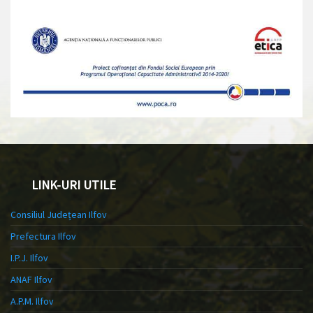
LINK-URI UTILE
Consiliul Județean Ilfov
Prefectura Ilfov
I.P.J. Ilfov
ANAF Ilfov
A.P.M. Ilfov