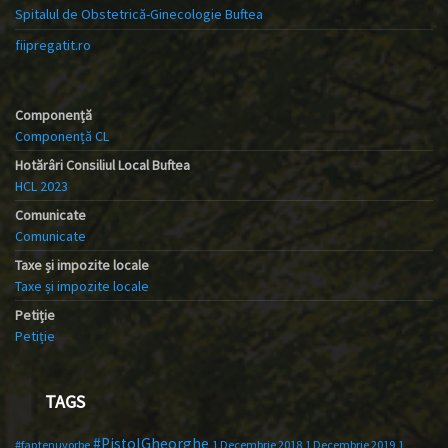
Spitalul de Obstetrică-Ginecologie Buftea
fiipregatit.ro
Componență
Componență CL
Hotărâri Consiliul Local Buftea
HCL 2023
Comunicate
Comunicate
Taxe și impozite locale
Taxe și impozite locale
Petiție
Petiție
TAGS
#PistolGheorghe
#faptenuvorbe
1 Decembrie 2018
1 Decembrie 2019
1