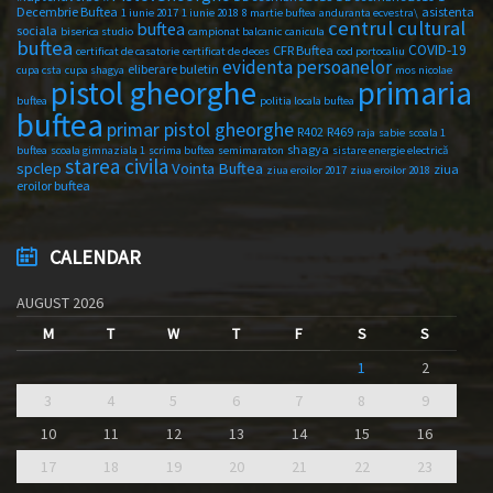
Decembrie Buftea
asistenta
1 iunie 2017
1 iunie 2018
8 martie buftea
anduranta ecvestra\
centrul cultural
buftea
sociala
biserica studio
campionat balcanic
canicula
buftea
COVID-19
CFR Buftea
certificat de casatorie
certificat de deces
cod portocaliu
evidenta persoanelor
eliberare buletin
cupa csta
cupa shagya
mos nicolae
primaria
pistol gheorghe
buftea
politia locala buftea
buftea
primar pistol gheorghe
R402
R469
raja
sabie
scoala 1
shagya
buftea
scoala gimnaziala 1
scrima buftea
semimaraton
sistare energie electrică
starea civila
spclep
Vointa Buftea
ziua
ziua eroilor 2017
ziua eroilor 2018
eroilor buftea
CALENDAR
AUGUST 2026
M
T
W
T
F
S
S
1
2
3
4
5
6
7
8
9
10
11
12
13
14
15
16
17
18
19
20
21
22
23