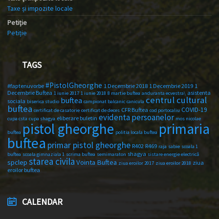
Taxe și impozite locale
Petiție
Petiție
TAGS
#PistolGheorghe
#faptenuvorbe
1 Decembrie 2018
1 Decembrie 2019
1
Decembrie Buftea
asistenta
1 iunie 2017
1 iunie 2018
8 martie buftea
anduranta ecvestra\
centrul cultural
buftea
sociala
biserica studio
campionat balcanic
canicula
buftea
COVID-19
CFR Buftea
certificat de casatorie
certificat de deces
cod portocaliu
evidenta persoanelor
eliberare buletin
cupa csta
cupa shagya
mos nicolae
primaria
pistol gheorghe
buftea
politia locala buftea
buftea
primar pistol gheorghe
R402
R469
raja
sabie
scoala 1
shagya
buftea
scoala gimnaziala 1
scrima buftea
semimaraton
sistare energie electrică
starea civila
spclep
Vointa Buftea
ziua
ziua eroilor 2017
ziua eroilor 2018
eroilor buftea
CALENDAR