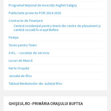
Programul Național de Investiții Anghel Saligny
Publicitate proiecte POR 2014-2020
Contracte de Finanțare
Centrul rezidențial pentru tinerii din centre de plasament și
cantină socială în orașul Buftea
Petiție
Teren pentru Tineri
A.N.L. – Locuinţe de serviciu
Locuri de Muncă
Harta Orașului
Jurnalul de Ilfov
Tabloul Mediatorilor din Județul Ilfov
GHIȘEUL.RO -PRIMĂRIA ORAȘULUI BUFTEA