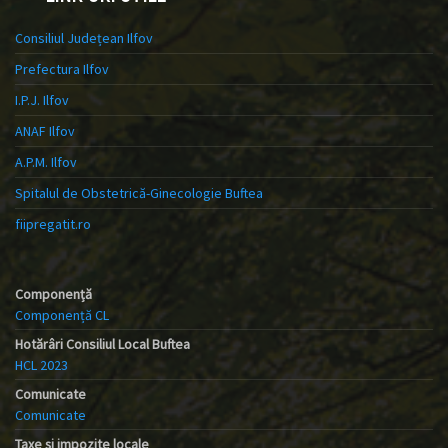
Consiliul Județean Ilfov
Prefectura Ilfov
I.P.J. Ilfov
ANAF Ilfov
A.P.M. Ilfov
Spitalul de Obstetrică-Ginecologie Buftea
fiipregatit.ro
Componență
Componență CL
Hotărâri Consiliul Local Buftea
HCL 2023
Comunicate
Comunicate
Taxe și impozite locale