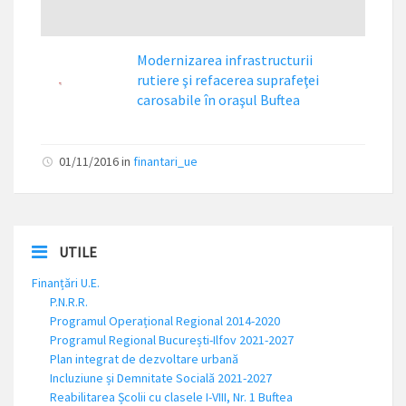
Modernizarea infrastructurii
rutiere şi refacerea suprafeţei
carosabile în oraşul Buftea
01/11/2016
in
finantari_ue
UTILE
Finanțări U.E.
P.N.R.R.
Programul Operațional Regional 2014-2020
Programul Regional București-Ilfov 2021-2027
Plan integrat de dezvoltare urbană
Incluziune și Demnitate Socială 2021-2027
Reabilitarea Școlii cu clasele I-VIII, Nr. 1 Buftea