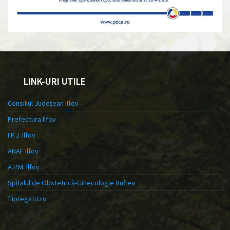
LINK-URI UTILE
Consiliul Județean Ilfov
Prefectura Ilfov
I.P.J. Ilfov
ANAF Ilfov
A.P.M. Ilfov
Spitalul de Obstetrică-Ginecologie Buftea
fiipregatit.ro