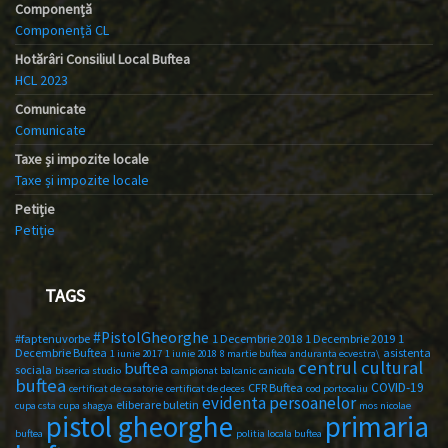
Componență
Componență CL
Hotărâri Consiliul Local Buftea
HCL 2023
Comunicate
Comunicate
Taxe și impozite locale
Taxe și impozite locale
Petiție
Petiție
TAGS
#PistolGheorghe
#faptenuvorbe
1 Decembrie 2018
1 Decembrie 2019
1
Decembrie Buftea
asistenta
1 iunie 2017
1 iunie 2018
8 martie buftea
anduranta ecvestra\
centrul cultural
buftea
sociala
biserica studio
campionat balcanic
canicula
buftea
COVID-19
CFR Buftea
certificat de casatorie
certificat de deces
cod portocaliu
evidenta persoanelor
eliberare buletin
cupa csta
cupa shagya
mos nicolae
primaria
pistol gheorghe
buftea
politia locala buftea