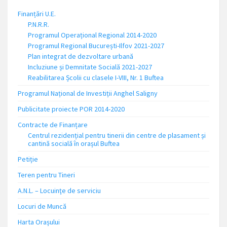
Finanțări U.E.
P.N.R.R.
Programul Operațional Regional 2014-2020
Programul Regional București-Ilfov 2021-2027
Plan integrat de dezvoltare urbană
Incluziune și Demnitate Socială 2021-2027
Reabilitarea Școlii cu clasele I-VIII, Nr. 1 Buftea
Programul Național de Investiții Anghel Saligny
Publicitate proiecte POR 2014-2020
Contracte de Finanțare
Centrul rezidențial pentru tinerii din centre de plasament și
cantină socială în orașul Buftea
Petiție
Teren pentru Tineri
A.N.L. – Locuinţe de serviciu
Locuri de Muncă
Harta Orașului