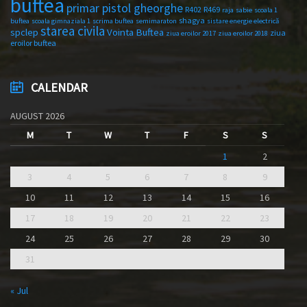
buftea
primar pistol gheorghe
R402
R469
raja
sabie
scoala 1
shagya
buftea
scoala gimnaziala 1
scrima buftea
semimaraton
sistare energie electrică
starea civila
spclep
Vointa Buftea
ziua
ziua eroilor 2017
ziua eroilor 2018
eroilor buftea
CALENDAR
AUGUST 2026
M
T
W
T
F
S
S
1
2
3
4
5
6
7
8
9
10
11
12
13
14
15
16
17
18
19
20
21
22
23
24
25
26
27
28
29
30
31
« Jul