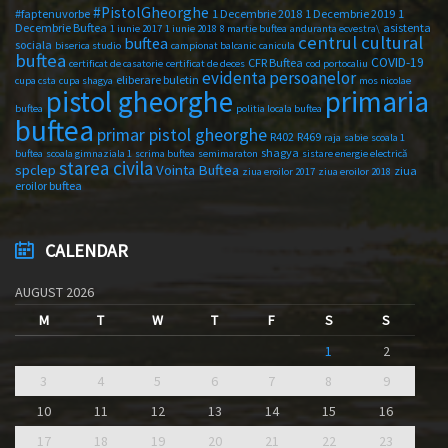
#PistolGheorghe
#faptenuvorbe
1 Decembrie 2018
1 Decembrie 2019
1
Decembrie Buftea
asistenta
1 iunie 2017
1 iunie 2018
8 martie buftea
anduranta ecvestra\
centrul cultural
buftea
sociala
biserica studio
campionat balcanic
canicula
buftea
COVID-19
CFR Buftea
certificat de casatorie
certificat de deces
cod portocaliu
evidenta persoanelor
eliberare buletin
cupa csta
cupa shagya
mos nicolae
primaria
pistol gheorghe
buftea
politia locala buftea
buftea
primar pistol gheorghe
R402
R469
raja
sabie
scoala 1
shagya
buftea
scoala gimnaziala 1
scrima buftea
semimaraton
sistare energie electrică
starea civila
spclep
Vointa Buftea
ziua
ziua eroilor 2017
ziua eroilor 2018
eroilor buftea
CALENDAR
AUGUST 2026
M
T
W
T
F
S
S
1
2
3
4
5
6
7
8
9
10
11
12
13
14
15
16
17
18
19
20
21
22
23