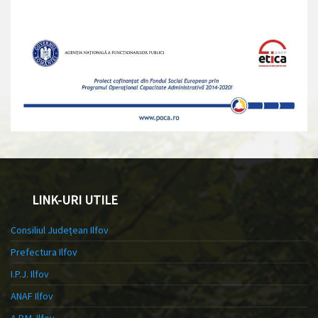
LINK-URI UTILE
Consiliul Județean Ilfov
Prefectura Ilfov
I.P.J. Ilfov
ANAF Ilfov
A.P.M. Ilfov