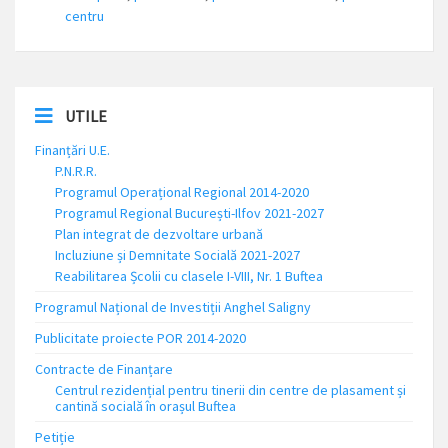
centru
UTILE
Finanțări U.E.
P.N.R.R.
Programul Operațional Regional 2014-2020
Programul Regional București-Ilfov 2021-2027
Plan integrat de dezvoltare urbană
Incluziune și Demnitate Socială 2021-2027
Reabilitarea Școlii cu clasele I-VIII, Nr. 1 Buftea
Programul Național de Investiții Anghel Saligny
Publicitate proiecte POR 2014-2020
Contracte de Finanțare
Centrul rezidențial pentru tinerii din centre de plasament și
cantină socială în orașul Buftea
Petiție