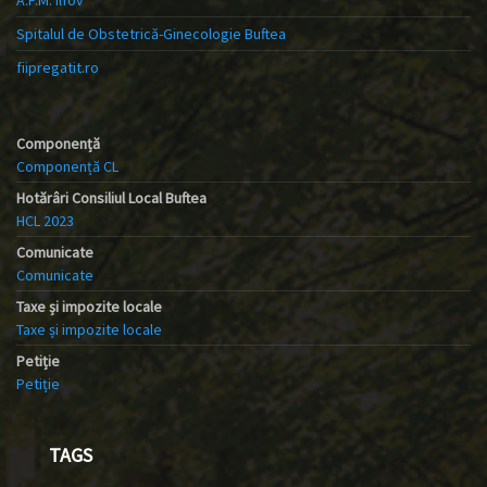
Spitalul de Obstetrică-Ginecologie Buftea
fiipregatit.ro
Componență
Componență CL
Hotărâri Consiliul Local Buftea
HCL 2023
Comunicate
Comunicate
Taxe și impozite locale
Taxe și impozite locale
Petiție
Petiție
TAGS