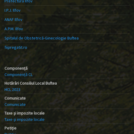
Prefectura Ilfov
I.P.J. Ilfov
ANAF Ilfov
A.P.M. Ilfov
Spitalul de Obstetrică-Ginecologie Buftea
fiipregatit.ro
Componență
Componență CL
Hotărâri Consiliul Local Buftea
HCL 2023
Comunicate
Comunicate
Taxe și impozite locale
Taxe și impozite locale
Petiție