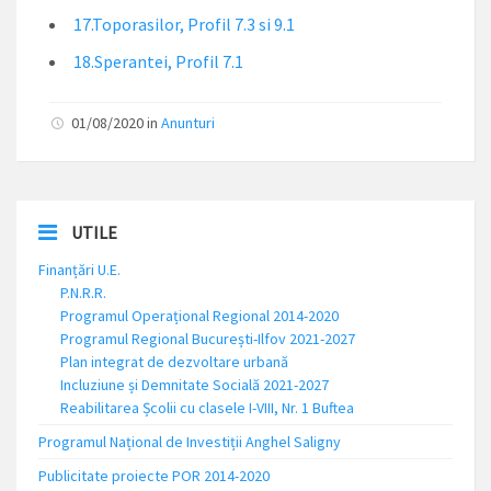
17.Toporasilor, Profil 7.3 si 9.1
18.Sperantei, Profil 7.1
01/08/2020 in
Anunturi
UTILE
Finanțări U.E.
P.N.R.R.
Programul Operațional Regional 2014-2020
Programul Regional București-Ilfov 2021-2027
Plan integrat de dezvoltare urbană
Incluziune și Demnitate Socială 2021-2027
Reabilitarea Școlii cu clasele I-VIII, Nr. 1 Buftea
Programul Național de Investiții Anghel Saligny
Publicitate proiecte POR 2014-2020