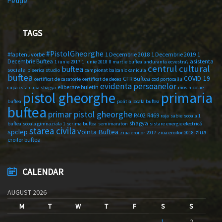
Petiție
TAGS
#PistolGheorghe
#faptenuvorbe
1 Decembrie 2018
1 Decembrie 2019
1
Decembrie Buftea
asistenta
1 iunie 2017
1 iunie 2018
8 martie buftea
anduranta ecvestra\
centrul cultural
buftea
sociala
biserica studio
campionat balcanic
canicula
buftea
COVID-19
CFR Buftea
certificat de casatorie
certificat de deces
cod portocaliu
evidenta persoanelor
eliberare buletin
cupa csta
cupa shagya
mos nicolae
primaria
pistol gheorghe
buftea
politia locala buftea
buftea
primar pistol gheorghe
R402
R469
raja
sabie
scoala 1
shagya
buftea
scoala gimnaziala 1
scrima buftea
semimaraton
sistare energie electrică
starea civila
spclep
Vointa Buftea
ziua
ziua eroilor 2017
ziua eroilor 2018
eroilor buftea
CALENDAR
AUGUST 2026
M
T
W
T
F
S
S
1
2