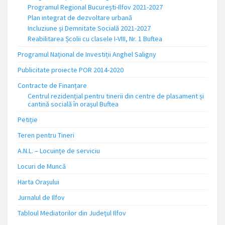
Programul Regional București-Ilfov 2021-2027
Plan integrat de dezvoltare urbană
Incluziune și Demnitate Socială 2021-2027
Reabilitarea Școlii cu clasele I-VIII, Nr. 1 Buftea
Programul Național de Investiții Anghel Saligny
Publicitate proiecte POR 2014-2020
Contracte de Finanțare
Centrul rezidențial pentru tinerii din centre de plasament și
cantină socială în orașul Buftea
Petiție
Teren pentru Tineri
A.N.L. – Locuinţe de serviciu
Locuri de Muncă
Harta Orașului
Jurnalul de Ilfov
Tabloul Mediatorilor din Județul Ilfov