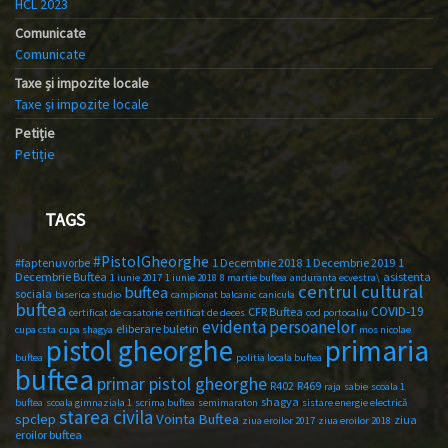
HCL 2023
Comunicate
Comunicate
Taxe și impozite locale
Taxe și impozite locale
Petiție
Petiție
TAGS
#PistolGheorghe
#faptenuvorbe
1 Decembrie 2018
1 Decembrie 2019
1
Decembrie Buftea
asistenta
1 iunie 2017
1 iunie 2018
8 martie buftea
anduranta ecvestra\
centrul cultural
buftea
sociala
biserica studio
campionat balcanic
canicula
buftea
COVID-19
CFR Buftea
certificat de casatorie
certificat de deces
cod portocaliu
evidenta persoanelor
eliberare buletin
cupa csta
cupa shagya
mos nicolae
primaria
pistol gheorghe
buftea
politia locala buftea
buftea
primar pistol gheorghe
R402
R469
raja
sabie
scoala 1
shagya
buftea
scoala gimnaziala 1
scrima buftea
semimaraton
sistare energie electrică
starea civila
spclep
Vointa Buftea
ziua
ziua eroilor 2017
ziua eroilor 2018
eroilor buftea