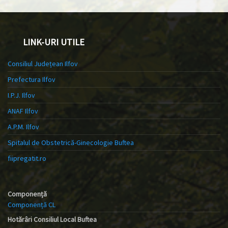
LINK-URI UTILE
Consiliul Județean Ilfov
Prefectura Ilfov
I.P.J. Ilfov
ANAF Ilfov
A.P.M. Ilfov
Spitalul de Obstetrică-Ginecologie Buftea
fiipregatit.ro
Componență
Componență CL
Hotărâri Consiliul Local Buftea