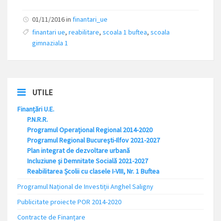
01/11/2016 in
finantari_ue
finantari ue
,
reabilitare
,
scoala 1 buftea
,
scoala
gimnaziala 1
UTILE
Finanțări U.E.
P.N.R.R.
Programul Operațional Regional 2014-2020
Programul Regional București-Ilfov 2021-2027
Plan integrat de dezvoltare urbană
Incluziune și Demnitate Socială 2021-2027
Reabilitarea Școlii cu clasele I-VIII, Nr. 1 Buftea
Programul Național de Investiții Anghel Saligny
Publicitate proiecte POR 2014-2020
Contracte de Finanțare