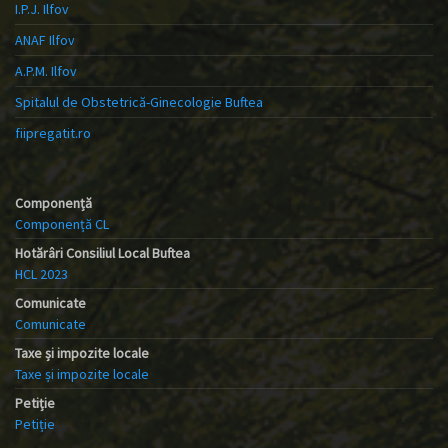
I.P.J. Ilfov
ANAF Ilfov
A.P.M. Ilfov
Spitalul de Obstetrică-Ginecologie Buftea
fiipregatit.ro
Componență
Componență CL
Hotărâri Consiliul Local Buftea
HCL 2023
Comunicate
Comunicate
Taxe și impozite locale
Taxe și impozite locale
Petiție
Petiție