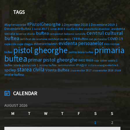
TAGS
#PistolGheorghe
#faptenuvorbe
1 Decembrie 2018
1 Decembrie 2019
1
Decembrie Buftea
asistenta
1 iunie 2017
1 iunie 2018
8 martie buftea
anduranta ecvestra\
centrul cultural
buftea
sociala
biserica studio
campionat balcanic
canicula
buftea
COVID-19
CFR Buftea
certificat de casatorie
certificat de deces
cod portocaliu
evidenta persoanelor
eliberare buletin
cupa csta
cupa shagya
mos nicolae
primaria
pistol gheorghe
buftea
politia locala buftea
buftea
primar pistol gheorghe
R402
R469
raja
sabie
scoala 1
shagya
buftea
scoala gimnaziala 1
scrima buftea
semimaraton
sistare energie electrică
starea civila
spclep
Vointa Buftea
ziua
ziua eroilor 2017
ziua eroilor 2018
eroilor buftea
CALENDAR
AUGUST 2026
M
T
W
T
F
S
S
1
2