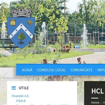
ACASĂ
CONSILIUL LOCAL
COMUNICATE
IMPO
UTILE
HCL 
Finanțări U.E.
P.N.R.R.
Home
H