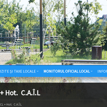
ZITE ȘI TAXE LOCALE
MONITORUL OFICIAL LOCAL
INFO
+ Hot. C.A.Î.L
CL + Hot. C.A.Î.L