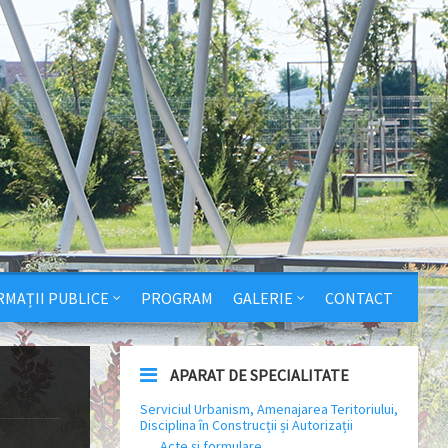
RMAȚII PUBLICE
PROGRAM
GALERIE
CONTACT
APARAT DE SPECIALITATE
Serviciul Urbanism, Amenajarea Teritoriului,
Disciplina în Construcții și Autorizații
Acte și formulare