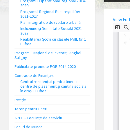
Programul Operațional Regional 2014-
2020
Programul Regional București-Ilfov
2021-2027
View Ful
Plan integrat de dezvoltare urbană
Incluziune și Demnitate Socială 2021-
2027
Reabilitarea Școlii cu clasele I-VIII, Nr. 1
Buftea
Programul Național de Investiții Anghel
Saligny
Publicitate proiecte POR 2014-2020
Contracte de Finanțare
Centrul rezidențial pentru tinerii din
centre de plasament și cantină socială
în orașul Buftea
Petiție
Teren pentru Tineri
A.N.L. – Locuinţe de serviciu
Locuri de Muncă