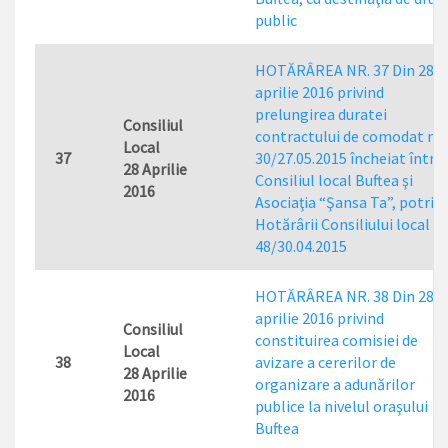
public
HOTĂRÂREA NR. 37 Din 28
aprilie 2016 privind
prelungirea duratei
Consiliul
contractului de comodat nr.
Local
37
30/27.05.2015 încheiat între
28 Aprilie
Consiliul local Buftea şi
2016
Asociaţia “Şansa Ta”, potrivi
Hotărârii Consiliului local nr
48/30.04.2015
HOTĂRÂREA NR. 38 Din 28
aprilie 2016 privind
Consiliul
constituirea comisiei de
Local
38
avizare a cererilor de
28 Aprilie
organizare a adunărilor
2016
publice la nivelul oraşului
Buftea