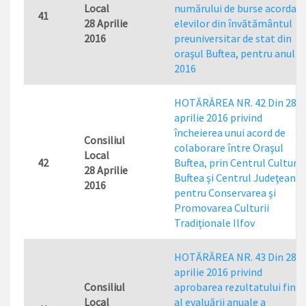
Local
numărului de burse acordat
41
28 Aprilie
elevilor din învătământul
2016
preuniversitar de stat din
oraşul Buftea, pentru anul
2016
HOTĂRÂREA NR. 42 Din 28
aprilie 2016 privind
încheierea unui acord de
Consiliul
colaborare între Oraşul
Local
42
Buftea, prin Centrul Cultural
28 Aprilie
Buftea şi Centrul Judeţean
2016
pentru Conservarea şi
Promovarea Culturii
Tradiţionale Ilfov
HOTĂRĂREA NR. 43 Din 28
aprilie 2016 privind
Consiliul
aprobarea rezultatului final
Local
al evaluării anuale a