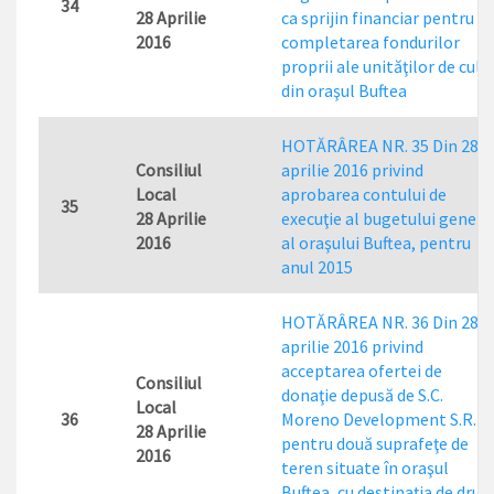
34
28 Aprilie
ca sprijin financiar pentru
2016
completarea fondurilor
proprii ale unităţilor de cult
din oraşul Buftea
HOTĂRÂREA NR. 35 Din 28
Consiliul
aprilie 2016 privind
Local
aprobarea contului de
35
28 Aprilie
execuţie al bugetului genera
2016
al oraşului Buftea, pentru
anul 2015
HOTĂRÂREA NR. 36 Din 28
aprilie 2016 privind
acceptarea ofertei de
Consiliul
donaţie depusă de S.C.
Local
36
Moreno Development S.R.L,
28 Aprilie
pentru două suprafeţe de
2016
teren situate în oraşul
Buftea, cu destinaţia de dru