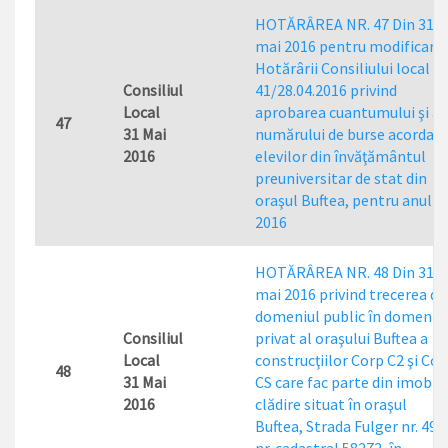
HOTĂRÂREA NR. 47 Din 31
mai 2016 pentru modificare
Hotărârii Consiliului local nr
Consiliul
41/28.04.2016 privind
Local
aprobarea cuantumului şi a
47
31 Mai
numărului de burse acordat
2016
elevilor din învăţământul
preuniversitar de stat din
oraşul Buftea, pentru anul
2016
HOTĂRÂREA NR. 48 Din 31
mai 2016 privind trecerea di
domeniul public în domeniu
Consiliul
privat al oraşului Buftea a
Local
construcţiilor Corp C2 şi Cor
48
31 Mai
CS care fac parte din imobilu
2016
clădire situat în oraşul
Buftea, Strada Fulger nr. 49 A