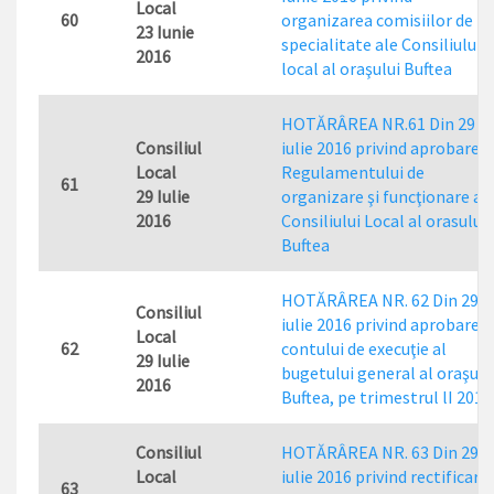
Local
60
organizarea comisiilor de
23 Iunie
specialitate ale Consiliului
2016
local al oraşului Buftea
HOTĂRÂREA NR.61 Din 29
Consiliul
iulie 2016 privind aprobarea
Local
Regulamentului de
61
29 Iulie
organizare şi funcţionare al
2016
Consiliului Local al orasului
Buftea
HOTĂRÂREA NR. 62 Din 29
Consiliul
iulie 2016 privind aprobarea
Local
62
contului de execuţie al
29 Iulie
bugetului general al oraşulu
2016
Buftea, pe trimestrul lI 2016
Consiliul
HOTĂRÂREA NR. 63 Din 29
Local
iulie 2016 privind rectificare
63