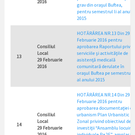
2016
grav din oraşul Buftea,
pentru semestrul li al anului
2015
HOTĂRÂREA NR.13 Din 29
Februarie 2016 pentru
Consiliul
aprobarea Raportului privin
Local
serviciile şi activităţile de
13
29 Februarie
asistenţă medicală
2016
comunitară derulate în
oraşul Buftea pe semestrul l
al anului 2015
HOTĂRÂREA NR.14 Din 29
Februarie 2016 pentru
aprobarea documentaţiei de
Consiliul
urbanism Plan Urbanistic
Local
Zonal privind obiectivul de
14
29 Februarie
investiţii “Ansamblu locuinţ
2016
individuale P+2E”, amplasat