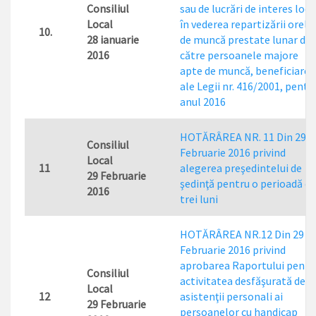
Consiliul
sau de lucrări de interes loca
Local
în vederea repartizării orelo
10.
28 ianuarie
de muncă prestate lunar de
2016
către persoanele majore
apte de muncă, beneficiare
ale Legii nr. 416/2001, pentr
anul 2016
HOTĂRÂREA NR. 11 Din 29
Consiliul
Februarie 2016 privind
Local
11
alegerea preşedintelui de
29 Februarie
şedinţă pentru o perioadă de
2016
trei luni
HOTĂRÂREA NR.12 Din 29
Februarie 2016 privind
aprobarea Raportului pentr
Consiliul
activitatea desfăşurată de
Local
12
asistenţii personali ai
29 Februarie
persoanelor cu handicap