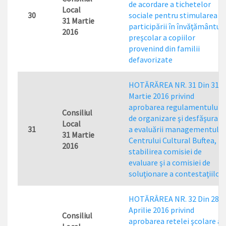
de acordare a tichetelor
Local
30
sociale pentru stimularea
31 Martie
participării în învăţământul
2016
preşcolar a copiilor
provenind din familii
defavorizate
HOTĂRĂREA NR. 31 Din 31
Martie 2016 privind
aprobarea regulamentului
Consiliul
de organizare şi desfăşurare
Local
31
a evaluării managementului
31 Martie
Centrului Cultural Buftea,
2016
stabilirea comisiei de
evaluare şi a comisiei de
soluţionare a contestaţiilor
HOTĂRÂREA NR. 32 Din 28
Aprilie 2016 privind
Consiliul
aprobarea retelei şcolare a