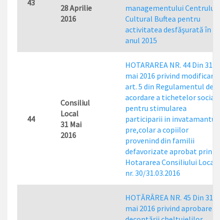
43
28 Aprilie
managementului Centrului
2016
Cultural Buftea pentru
activitatea desfăşurată în
anul 2015
HOTARAREA NR. 44 Din 31
mai 2016 privind modificare
art. 5 din Regulamentul de
acordare a tichetelor social
Consiliul
pentru stimularea
Local
44
participarii in invatamantul
31 Mai
pre,colar a copiilor
2016
provenind din familii
defavorizate aprobat prin
Hotararea Consiliului Local
nr. 30/31.03.2016
HOTĂRÂREA NR. 45 Din 31
mai 2016 privind aprobarea
decontării cheltuielilor