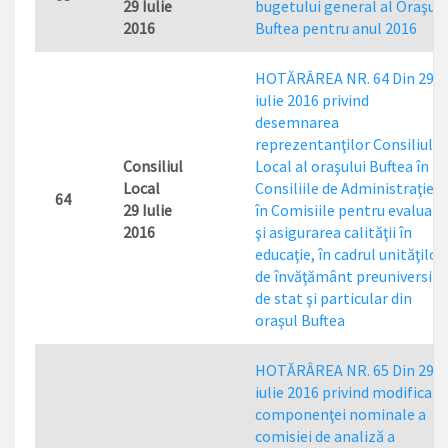
29 Iulie
bugetului general al Oraşulu
2016
Buftea pentru anul 2016
HOTĂRÂREA NR. 64 Din 29
iulie 2016 privind
desemnarea
reprezentanţilor Consiliului
Consiliul
Local al oraşului Buftea în
Local
Consiliile de Administraţie şi
64
29 Iulie
în Comisiile pentru evaluare
2016
şi asigurarea calităţii în
educaţie, în cadrul unităţilor
de învăţământ preuniversita
de stat şi particular din
oraşul Buftea
HOTĂRÂREA NR. 65 Din 29
iulie 2016 privind modificare
componenţei nominale a
comisiei de analiză a