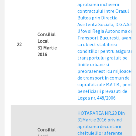
aprobarea incheierii
contractului intre Orasul
Buftea prin Directia
Asistenta Sociala, D.G.A.S.P.C
llfov si Regia Autonoma de
Consiliul
Transport Bucuresti, avand
Local
22
ca obiect stabilirea
31 Martie
conditiilor pentru asigurare
2016
transportului gratuit pe
liniile urbane si
preorasenesti cu mijloacele
de transport in comun de
suprafata ale R.A.T.B., pentr
beneficiarii prevazuti de
Legea nr. 448/2006
HOTARAREA NR.23 Din
31Martie 2016 privind
aprobarea decontarii
Consiliul
cheltuielilor aferente