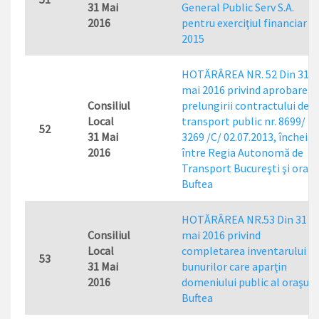
31 Mai
General Public Serv S.A.
2016
pentru exerciţiul financiar
2015
HOTĂRÂREA NR. 52 Din 31
mai 2016 privind aprobarea
Consiliul
prelungirii contractului de
Local
transport public nr. 8699/
52
31 Mai
3269 /C/ 02.07.2013, încheiat
2016
între Regia Autonomă de
Transport Bucureşti şi oraşu
Buftea
HOTĂRÂREA NR.53 Din 31
Consiliul
mai 2016 privind
Local
completarea inventarului
53
31 Mai
bunurilor care aparţin
2016
domeniului public al oraşulu
Buftea