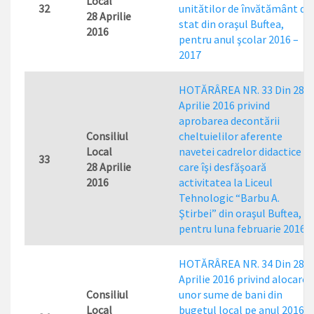
Local
32
unitătilor de învătământ de
28 Aprilie
stat din oraşul Buftea,
2016
pentru anul şcolar 2016 –
2017
HOTĂRÂREA NR. 33 Din 28
Aprilie 2016 privind
aprobarea decontării
Consiliul
cheltuielilor aferente
Local
navetei cadrelor didactice
33
28 Aprilie
care îşi desfăşoară
2016
activitatea la Liceul
Tehnologic “Barbu A.
Ştirbei” din oraşul Buftea,
pentru luna februarie 2016
HOTĂRÂREA NR. 34 Din 28
Aprilie 2016 privind alocarea
Consiliul
unor sume de bani din
Local
bugetul local pe anul 2016,