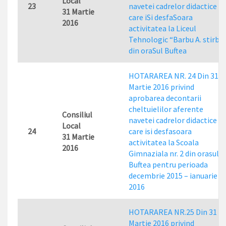
Local
23
navetei cadrelor didactice
31 Martie
care iSi desfaSoara
2016
activitatea la Liceul
Tehnologic “Barbu A. stirbei
din oraSul Buftea
HOTARAREA NR. 24 Din 31
Martie 2016 privind
aprobarea decontarii
cheltuielilor aferente
Consiliul
navetei cadrelor didactice
Local
24
care isi desfasoara
31 Martie
activitatea la Scoala
2016
Gimnaziala nr. 2 din orasul
Buftea pentru perioada
decembrie 2015 – ianuarie
2016
HOTARAREA NR.25 Din 31
Martie 2016 privind