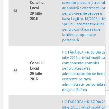
Consiliul
cererilor precum şi a comisie
Local
de analiză a contestaţiilor
65
29 Iulie
pentru cererile depuse în
2016
baza Legii nr. 15/2003 privin
sprijinul acordat tinerilor
pentru construirea unei
locuinţe proprietate
personală
HOTĂRÂREA NR. 66 Din 29
iulie 2016 privind modificare
Consiliul
componenţei comisiei
Local
pentru atestarea
66
29 Iulie
administratorilor de imobil
2016
existente pe raza
administrativ teritorială a
oraşului Buftea
HOTĂRĂREA NR. 67 Din 29
iulie 2016 privind modificare