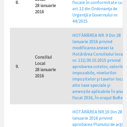
8.
fiscale în conformitate cu
28 ianuarie
art.12 din Ordonanţa de
2016
Urgenţă a Guvernului nr.
44/2015
HOTĂRÂREA NR. 9 Din 28
Ianuarie 2016 privind
modificarea anexei la
Hotărârea Consiliului local
Consiliul
nr. 132/30.10.2015 privind
Local
9.
aprobarea cotelor, valorilor
28 ianuarie
impozabile, nivelurilor
2016
impozitelor şi taxelor locale
alte taxe speciale şi
amenzile aplicabile În anul
fiscal 2016, În oraşul Buftea
HOTĂRÂREA NR.10 Din 28
Ianuarie 2016 privind
aprobarea Planului de acţiun