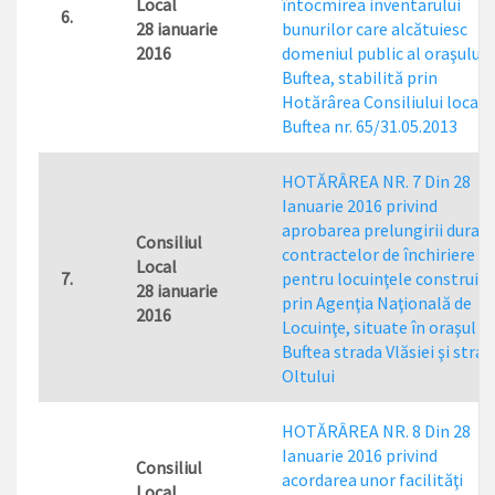
Local
întocmirea inventarului
6.
28 ianuarie
bunurilor care alcătuiesc
2016
domeniul public al oraşului
Buftea, stabilită prin
Hotărârea Consiliului local
Buftea nr. 65/31.05.2013
HOTĂRÂREA NR. 7 Din 28
Ianuarie 2016 privind
aprobarea prelungirii durate
Consiliul
contractelor de închiriere
Local
7.
pentru locuinţele construite
28 ianuarie
prin Agenţia Naţională de
2016
Locuinţe, situate în oraşul
Buftea strada Vlăsiei şi strad
Oltului
HOTĂRÂREA NR. 8 Din 28
Ianuarie 2016 privind
Consiliul
acordarea unor facilităţi
Local