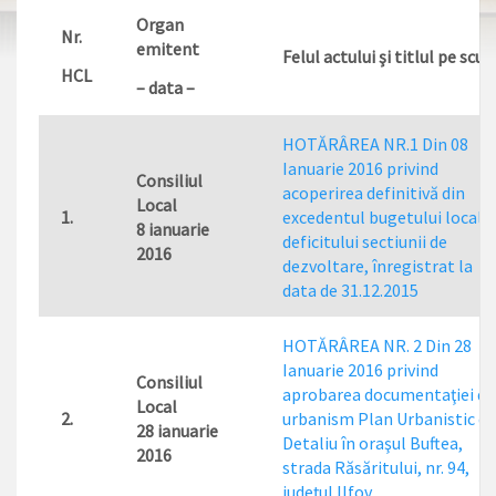
Organ
Nr.
emitent
Felul actului şi titlul pe scur
HCL
– data –
HOTĂRÂREA NR.1 Din 08
Ianuarie 2016 privind
Consiliul
acoperirea definitivă din
Local
1.
excedentul bugetului local a
8 ianuarie
deficitului sectiunii de
2016
dezvoltare, înregistrat la
data de 31.12.2015
HOTĂRÂREA NR. 2 Din 28
Ianuarie 2016 privind
Consiliul
aprobarea documentaţiei de
Local
2.
urbanism Plan Urbanistic de
28 ianuarie
Detaliu în oraşul Buftea,
2016
strada Răsăritului, nr. 94,
judeţul Ilfov