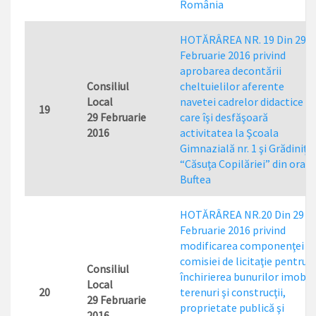
România
HOTĂRÂREA NR. 19 Din 29
Februarie 2016 privind
aprobarea decontării
Consiliul
cheltuielilor aferente
Local
navetei cadrelor didactice
19
29 Februarie
care îşi desfăşoară
2016
activitatea la Şcoala
Gimnazială nr. 1 şi Grădiniţa
“Căsuţa Copilăriei” din oraşu
Buftea
HOTĂRÂREA NR.20 Din 29
Februarie 2016 privind
modificarea componenţei
comisiei de licitaţie pentru
Consiliul
închirierea bunurilor imobil
Local
20
terenuri şi construcţii,
29 Februarie
proprietate publică şi
2016