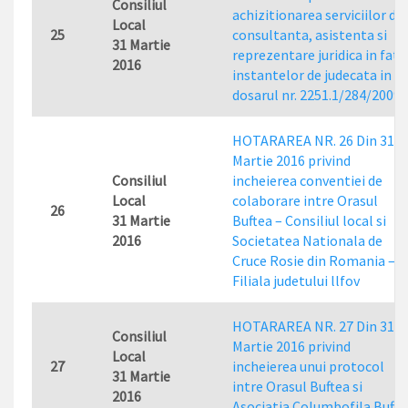
Consiliul
achizitionarea serviciilor de
Local
25
consultanta, asistenta si
31 Martie
reprezentare juridica in fata
2016
instantelor de judecata in
dosarul nr. 2251.1/284/2009
HOTARAREA NR. 26 Din 31
Martie 2016 privind
Consiliul
incheierea conventiei de
Local
colaborare intre Orasul
26
31 Martie
Buftea – Consiliul local si
2016
Societatea Nationala de
Cruce Rosie din Romania –
Filiala judetului llfov
HOTARAREA NR. 27 Din 31
Consiliul
Martie 2016 privind
Local
27
incheierea unui protocol
31 Martie
intre Orasul Buftea si
2016
Asociatia Columbofila Bufte