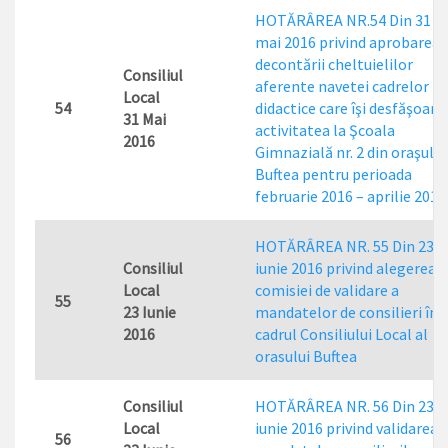
HOTĂRÂREA NR.54 Din 31
mai 2016 privind aprobarea
decontării cheltuielilor
Consiliul
aferente navetei cadrelor
Local
54
didactice care îşi desfăşoară
31 Mai
activitatea la Şcoala
2016
Gimnazială nr. 2 din oraşul
Buftea pentru perioada
februarie 2016 – aprilie 2016
HOTĂRÂREA NR. 55 Din 23
Consiliul
iunie 2016 privind alegerea
Local
comisiei de validare a
55
23 Iunie
mandatelor de consilieri în
2016
cadrul Consiliului Local al
orasului Buftea
Consiliul
HOTĂRÂREA NR. 56 Din 23
Local
iunie 2016 privind validarea
56