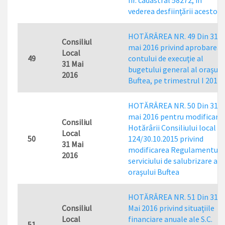
nr. cadastral 58272, în
vederea desfiinţării acestor
HOTĂRÂREA NR. 49 Din 31
Consiliul
mai 2016 privind aprobarea
Local
49
contului de execuţie al
31 Mai
bugetului general al oraşulu
2016
Buftea, pe trimestrul I 2016
HOTĂRÂREA NR. 50 Din 31
mai 2016 pentru modificare
Consiliul
Hotărârii Consiliului local nr
Local
50
124/30.10.2015 privind
31 Mai
modificarea Regulamentulu
2016
serviciului de salubrizare al
oraşului Buftea
HOTĂRÂREA NR. 51 Din 31
Consiliul
Mai 2016 privind situaţiile
Local
financiare anuale ale S.C.
51