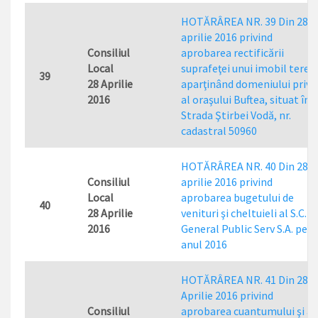
HOTĂRÂREA NR. 39 Din 28
aprilie 2016 privind
Consiliul
aprobarea rectificării
Local
suprafeţei unui imobil teren
39
28 Aprilie
aparţinând domeniului priva
2016
al oraşului Buftea, situat în
Strada Ştirbei Vodă, nr.
cadastral 50960
HOTĂRÂREA NR. 40 Din 28
Consiliul
aprilie 2016 privind
Local
aprobarea bugetului de
40
28 Aprilie
venituri şi cheltuieli al S.C.
2016
General Public Serv S.A. pe
anul 2016
HOTĂRÂREA NR. 41 Din 28
Aprilie 2016 privind
Consiliul
aprobarea cuantumului şi a