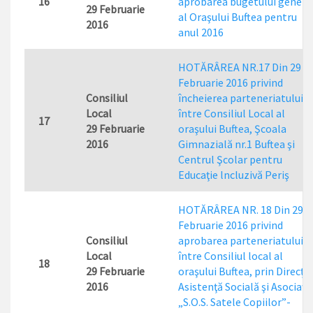
16
aprobarea bugetului genera
29 Februarie
al Oraşului Buftea pentru
2016
anul 2016
HOTĂRÂREA NR.17 Din 29
Februarie 2016 privind
Consiliul
încheierea parteneriatului
Local
între Consiliul Local al
17
29 Februarie
oraşului Buftea, Şcoala
2016
Gimnazială nr.1 Buftea şi
Centrul Şcolar pentru
Educaţie lncluzivă Periş
HOTĂRÂREA NR. 18 Din 29
Februarie 2016 privind
Consiliul
aprobarea parteneriatului
Local
între Consiliul local al
18
29 Februarie
oraşului Buftea, prin Direcţia
2016
Asistenţă Socială şi Asociaţi
„S.O.S. Satele Copiilor”-