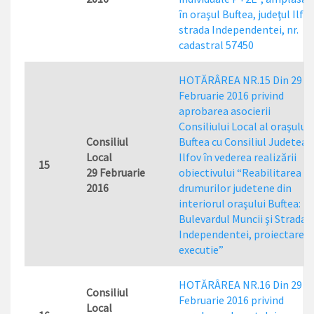
în oraşul Buftea, judeţul Ilfov
strada Independentei, nr.
cadastral 57450
HOTĂRÂREA NR.15 Din 29
Februarie 2016 privind
aprobarea asocierii
Consiliului Local al oraşului
Consiliul
Buftea cu Consiliul Judetean
Local
Ilfov în vederea realizării
15
29 Februarie
obiectivului “Reabilitarea
2016
drumurilor judetene din
interiorul oraşului Buftea:
Bulevardul Muncii şi Strada
Independentei, proiectare şi
executie”
HOTĂRÂREA NR.16 Din 29
Consiliul
Februarie 2016 privind
Local