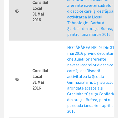
Consiliul
aferente navetei cadrelor
Local
45
didactice care îşi desfăşoară
31 Mai
activitatea la Liceul
2016
Tehnologic “Barbu A.
Ştirbei” din oraşul Buftea,
pentru luna martie 2016
HOTĂRÂREA NR. 46 Din 31
mai 2016 privind decontarea
cheltuielilor aferente
navetei cadrelor didactice
Consiliul
care îşi desfăşoară
Local
activitatea la Şcoala
46
31 Mai
Gimnazială nr. 1 şi structuril
2016
arondate acesteia şi
Grădiniţa “Căsuţa Copilăriei”
din oraşul Buftea, pentru
perioada ianuarie – aprilie
2016