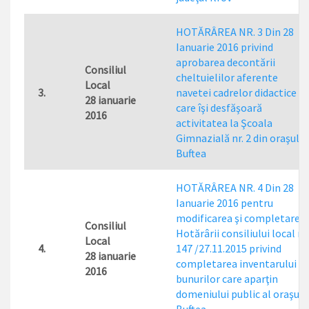
HOTĂRÂREA NR. 3 Din 28
Ianuarie 2016 privind
aprobarea decontării
Consiliul
cheltuielilor aferente
Local
3.
navetei cadrelor didactice
28 ianuarie
care îşi desfăşoară
2016
activitatea la Şcoala
Gimnazială nr. 2 din oraşul
Buftea
HOTĂRÂREA NR. 4 Din 28
Ianuarie 2016 pentru
modificarea şi completarea
Consiliul
Hotărârii consiliului local nr.
Local
4.
147 /27.11.2015 privind
28 ianuarie
completarea inventarului
2016
bunurilor care aparţin
domeniului public al oraşulu