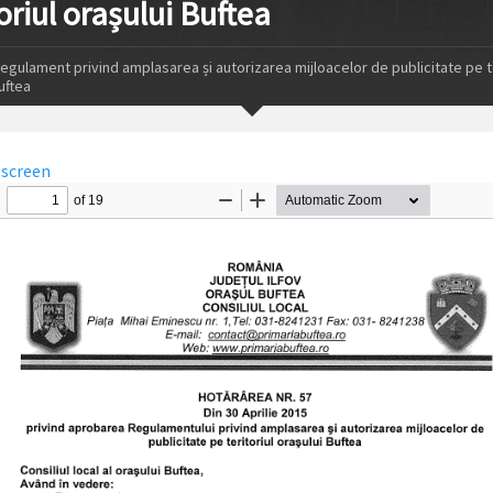
oriul orașului Buftea
egulament privind amplasarea și autorizarea mijloacelor de publicitate pe te
uftea
lscreen