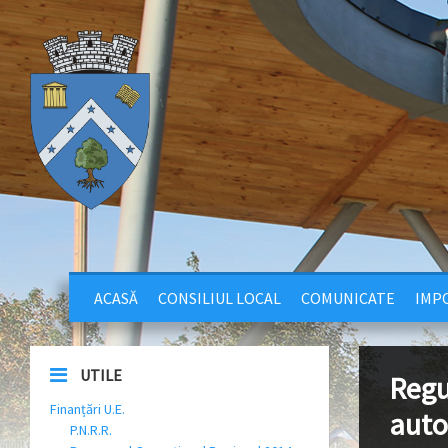
ACASĂ
CONSILIUL LOCAL
COMUNICATE
IMPO
UTILE
Regu
Finanțări U.E.
auto
P.N.R.R.