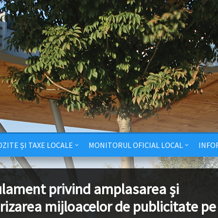
ZITE ȘI TAXE LOCALE
MONITORUL OFICIAL LOCAL
INFO
lament privind amplasarea și
rizarea mijloacelor de publicitate pe