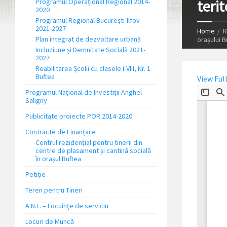
terit
Programul Operațional Regional 2014-
2020
Programul Regional București-Ilfov
2021-2027
Home
R
Plan integrat de dezvoltare urbană
orașului B
Incluziune și Demnitate Socială 2021-
2027
Reabilitarea Școlii cu clasele I-VIII, Nr. 1
Buftea
View Ful
Programul Național de Investiții Anghel
Saligny
Publicitate proiecte POR 2014-2020
Contracte de Finanțare
Centrul rezidențial pentru tinerii din
centre de plasament și cantină socială
în orașul Buftea
Petiție
Teren pentru Tineri
A.N.L. – Locuinţe de serviciu
Locuri de Muncă