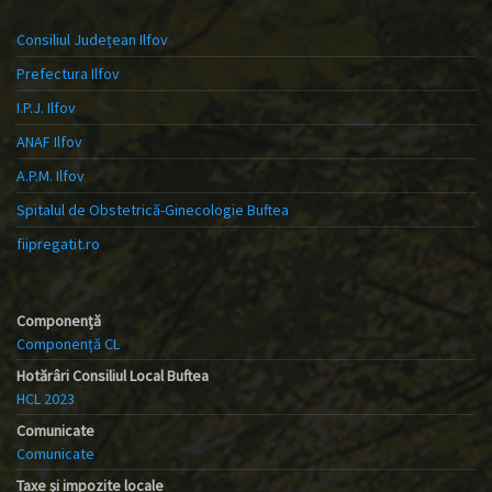
Consiliul Județean Ilfov
Prefectura Ilfov
I.P.J. Ilfov
ANAF Ilfov
A.P.M. Ilfov
Spitalul de Obstetrică-Ginecologie Buftea
fiipregatit.ro
Componență
Componență CL
Hotărâri Consiliul Local Buftea
HCL 2023
Comunicate
Comunicate
Taxe și impozite locale