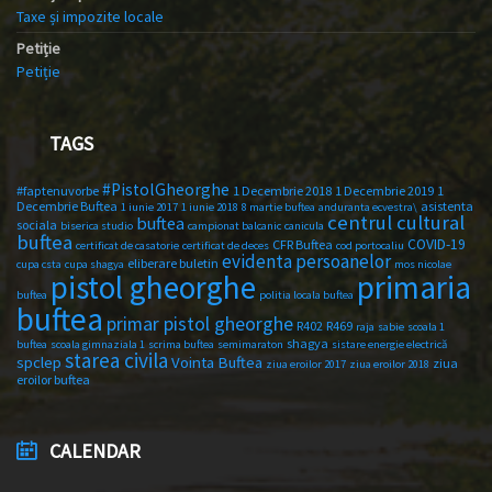
Taxe și impozite locale
Petiție
Petiție
TAGS
#PistolGheorghe
#faptenuvorbe
1 Decembrie 2018
1 Decembrie 2019
1
Decembrie Buftea
asistenta
1 iunie 2017
1 iunie 2018
8 martie buftea
anduranta ecvestra\
centrul cultural
buftea
sociala
biserica studio
campionat balcanic
canicula
buftea
COVID-19
CFR Buftea
certificat de casatorie
certificat de deces
cod portocaliu
evidenta persoanelor
eliberare buletin
cupa csta
cupa shagya
mos nicolae
primaria
pistol gheorghe
buftea
politia locala buftea
buftea
primar pistol gheorghe
R402
R469
raja
sabie
scoala 1
shagya
buftea
scoala gimnaziala 1
scrima buftea
semimaraton
sistare energie electrică
starea civila
spclep
Vointa Buftea
ziua
ziua eroilor 2017
ziua eroilor 2018
eroilor buftea
CALENDAR