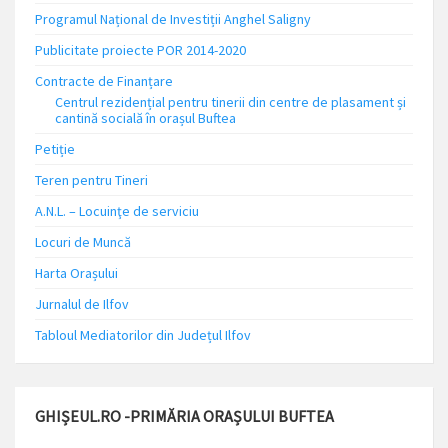
Programul Național de Investiții Anghel Saligny
Publicitate proiecte POR 2014-2020
Contracte de Finanțare
Centrul rezidențial pentru tinerii din centre de plasament și
cantină socială în orașul Buftea
Petiție
Teren pentru Tineri
A.N.L. – Locuinţe de serviciu
Locuri de Muncă
Harta Orașului
Jurnalul de Ilfov
Tabloul Mediatorilor din Județul Ilfov
GHIȘEUL.RO -PRIMĂRIA ORAȘULUI BUFTEA