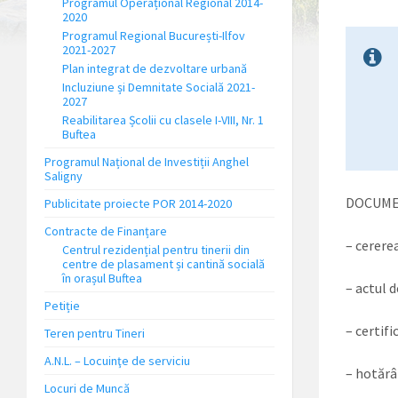
Programul Operațional Regional 2014-
2020
Programul Regional București-Ilfov
2021-2027
Plan integrat de dezvoltare urbană
Incluziune și Demnitate Socială 2021-
2027
Reabilitarea Școlii cu clasele I-VIII, Nr. 1
Buftea
Programul Național de Investiții Anghel
Saligny
DOCUME
Publicitate proiecte POR 2014-2020
Contracte de Finanțare
– cerere
Centrul rezidențial pentru tinerii din
centre de plasament și cantină socială
în orașul Buftea
– actul d
Petiție
– certifi
Teren pentru Tineri
A.N.L. – Locuinţe de serviciu
– hotărâr
Locuri de Muncă