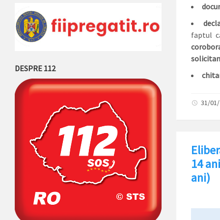
docu
decla
faptul 
corobor
solicitan
DESPRE 112
chita
31/01
Eliber
14 ani
ani)