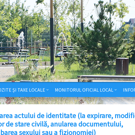
ZITE ȘI TAXE LOCALE
MONITORUL OFICIAL LOCAL
INFO
area actului de identitate (la expirare, modif
or de stare civilă, anularea documentului,
barea sexului sau a fizionomiei)