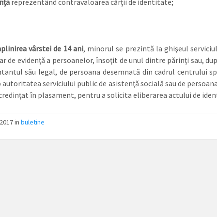
nţa
reprezentând contravaloarea cărţii de identitate;
plinirea vârstei de 14 ani
, minorul se prezintă la ghişeul serviciu
r de evidenţă a persoanelor, însoţit de unul dintre părinţi sau, dup
tantul său legal, de persoana desemnată din cadrul centrului sp
 autoritatea serviciului public de asistenţă socială sau de persoana
credinţat în plasament, pentru a solicita eliberarea actului de ident
/2017
in
buletine