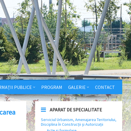
RMAȚII PUBLICE
PROGRAM
GALERIE
CONTACT
APARAT DE SPECIALITATE
icarea
Serviciul Urbanism, Amenajarea Teritoriului,
Disciplina în Construcții și Autorizații
Acte și formulare