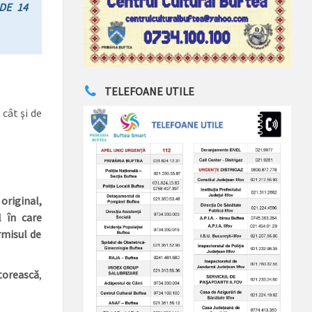
DE 14
TELEFOANE UTILE
cât şi de
 original,
 în care
rmisul de
torească
,