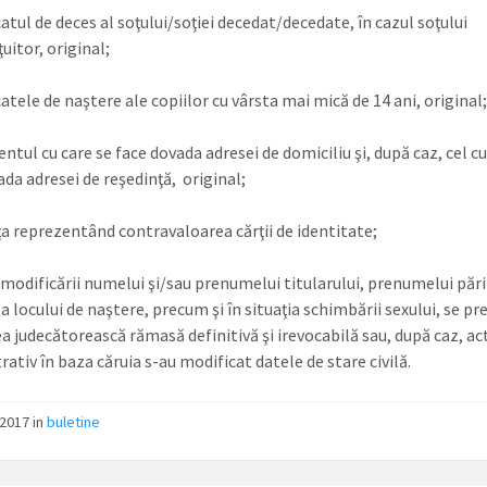
catul de deces al soţului/soţiei decedat/decedate, în cazul soţului
uitor, original;
catele de naştere ale copiilor cu vârsta mai mică de 14 ani, original;
tul cu care se face dovada adresei de domiciliu şi, după caz, cel cu
ada adresei de reşedinţă, original;
ţa reprezentând contravaloarea cărţii de identitate;
 modificării numelui şi/sau prenumelui titularului, prenumelui părin
 a locului de naştere, precum şi în situaţia schimbării sexului, se pre
a judecătorească rămasă definitivă şi irevocabilă sau, după caz, ac
ativ în baza căruia s-au modificat datele de stare civilă.
/2017
in
buletine