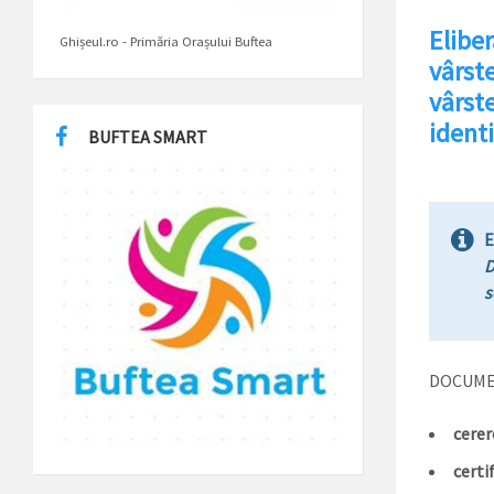
Elibe
Ghișeul.ro - Primăria Orașului Buftea
vârste
vârste
identi
BUFTEA SMART
E
D
s
DOCUME
cere
certi