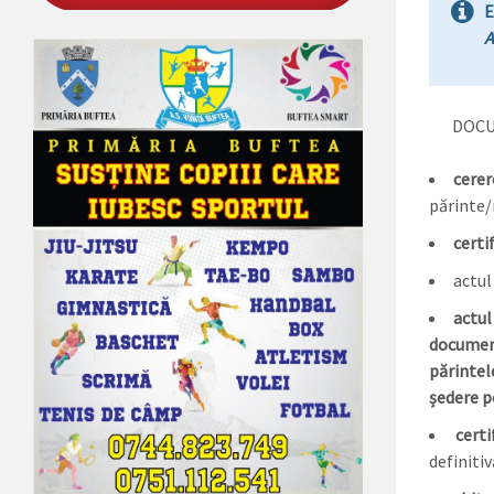
E
A
DOCU
cere
părinte/
certi
actul
actul
documen
părintel
ședere 
certi
definitiv