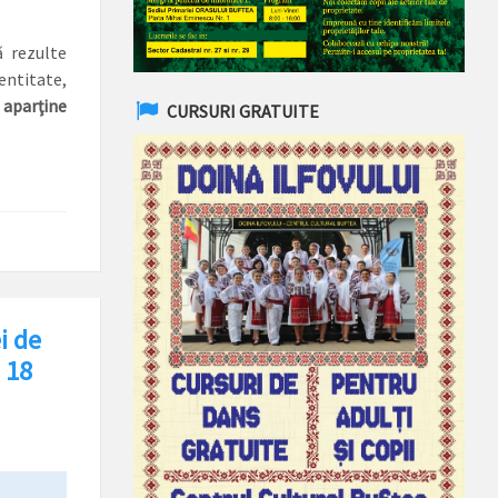
ă rezulte
entitate,
,
aparţine
CURSURI GRATUITE
i de
 18