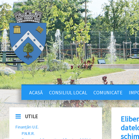
ACASĂ
CONSILIUL LOCAL
COMUNICATE
IMPO
UTILE
Eliber
datel
Finanțări U.E.
P.N.R.R.
schim