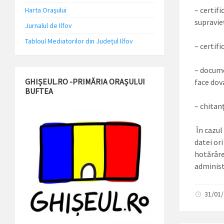
– certifi
Harta Orașului
supravieţ
Jurnalul de Ilfov
Tabloul Mediatorilor din Județul Ilfov
– certifi
– documen
GHIȘEUL.RO -PRIMĂRIA ORAȘULUI
face dov
BUFTEA
– chitan
În cazul
datei ori
hotărâre
administr
31/01