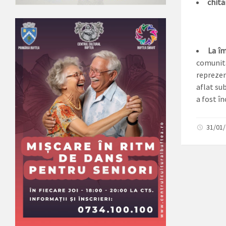
chita
La îm
comunita
reprezen
aflat sub
a fost în
31/01