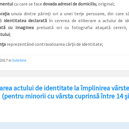
mentul
cu care se face
dovada adresei de domiciliu
, original;
raţia
unuia dintre părinţi ori a unei terţe persoane, din care s
că
identitatea declarată
în cererea de eliberare a actului de id
ată cu imaginea
preluată ori cu fotografia ataşată cererii
tului
;
nţa
reprezentând contravaloarea cărţii de identitate;
/2017
in
buletine
area actului de identitate la împlinirea vârste
 (pentru minorii cu vârsta cuprinsă între 14 și