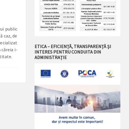
lui public
ă caz, de
ecializat
ETICA – EFICIENȚĂ, TRANSPARENȚĂ ȘI
 căreia i-
INTERES PENTRU CONDUITA DIN
i­tate.
ADMINISTRAȚIE