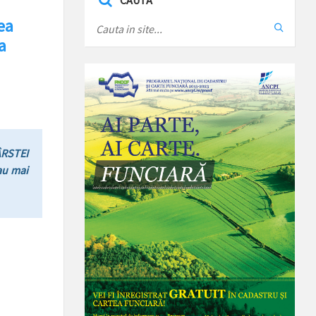
CAUTA
ea
a
RSTEI
au mai