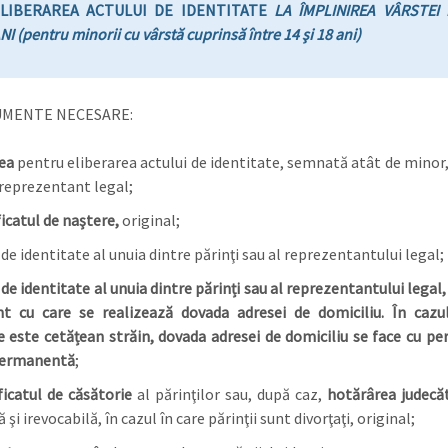
LIBERAREA ACTULUI DE IDENTITATE
LA ÎMPLINIREA VÂRSTEI 
NI
(pentru minorii cu vârstă cuprinsă între 14 şi 18 ani)
MENTE NECESARE:
rea
pentru eliberarea actului de identitate, semnată atât de minor, 
reprezentant legal;
ficatul de naştere,
original;
 de identitate al unuia dintre părinţi sau al reprezentantului legal;
 de identitate al unuia dintre părinți sau al reprezentantului legal,
t cu care se realizează dovada adresei de domiciliu. În cazul
e este cetățean străin, dovada adresei de domiciliu se face cu pe
permanentă
;
ficatul de căsătorie
al părinţilor sau, după caz,
hotărârea judecă
ă şi irevocabilă, în cazul în care părinţii sunt divorţaţi, original;