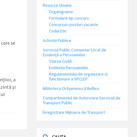
Resurse Umane
Organigrama
Formulare tip concurs
Concursuri posturi vacante
Codul Etic
Achiziții Publice
 care se
Serviciul Public Comunitar Local de
Evidență a Persoanelor
Starea Civilă
Evidența Persoanelor
Regulamentului de organizare si
functionare a SPCLEP
ţilor, a
zintă şi
Biblioteca Orășenească Buftea
tul
Compartimentul de Autorizare Serviciul de
Transport Public
Înregistrare Mijloace de Transport