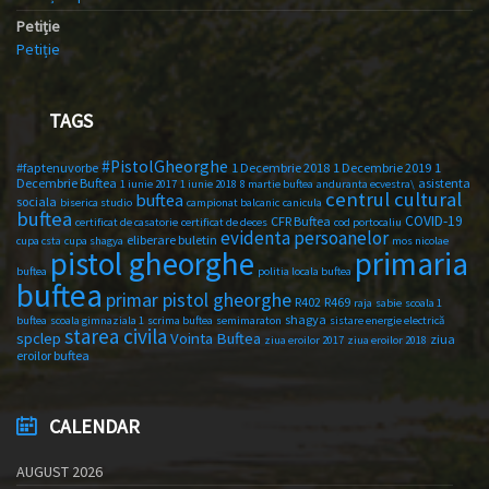
Petiție
Petiție
TAGS
#PistolGheorghe
#faptenuvorbe
1 Decembrie 2018
1 Decembrie 2019
1
Decembrie Buftea
asistenta
1 iunie 2017
1 iunie 2018
8 martie buftea
anduranta ecvestra\
centrul cultural
buftea
sociala
biserica studio
campionat balcanic
canicula
buftea
COVID-19
CFR Buftea
certificat de casatorie
certificat de deces
cod portocaliu
evidenta persoanelor
eliberare buletin
cupa csta
cupa shagya
mos nicolae
primaria
pistol gheorghe
buftea
politia locala buftea
buftea
primar pistol gheorghe
R402
R469
raja
sabie
scoala 1
shagya
buftea
scoala gimnaziala 1
scrima buftea
semimaraton
sistare energie electrică
starea civila
spclep
Vointa Buftea
ziua
ziua eroilor 2017
ziua eroilor 2018
eroilor buftea
CALENDAR
AUGUST 2026