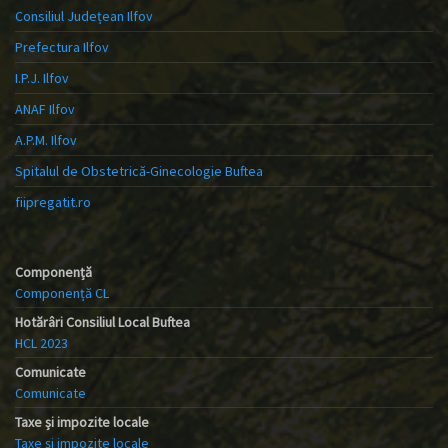
Consiliul Județean Ilfov
Prefectura Ilfov
I.P.J. Ilfov
ANAF Ilfov
A.P.M. Ilfov
Spitalul de Obstetrică-Ginecologie Buftea
fiipregatit.ro
Componență
Componență CL
Hotărâri Consiliul Local Buftea
HCL 2023
Comunicate
Comunicate
Taxe și impozite locale
Taxe și impozite locale