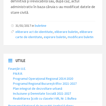
definitivă şi irevocabilă sau, după caz, actul
administrativ în baza căruia s-au modificat datele de
stare civilă.
31/01/2017 in
buletine
eliberare act de identitate
,
eliberare buletin
,
eliberare
carte de identitate
,
expirare buletin
,
modificare buletin
UTILE
Finanțări U.E.
P.N.R.R.
Programul Operațional Regional 2014-2020
Programul Regional București-Ilfov 2021-2027
Plan integrat de dezvoltare urbană
Incluziune și Demnitate Socială 2021-2027
Reabilitarea Școlii cu clasele I-VIII, Nr. 1 Buftea
Programul Național de Investiții Anghel Saligny