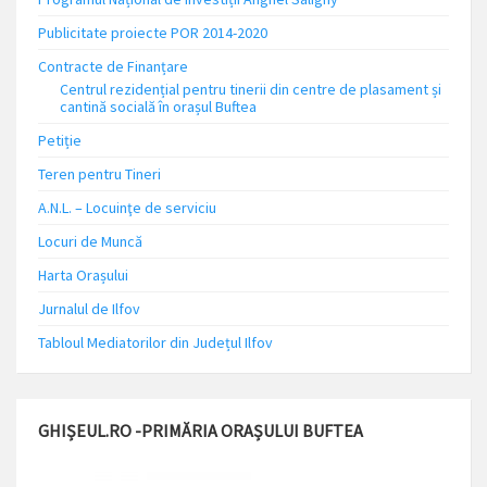
Publicitate proiecte POR 2014-2020
Contracte de Finanțare
Centrul rezidențial pentru tinerii din centre de plasament și
cantină socială în orașul Buftea
Petiție
Teren pentru Tineri
A.N.L. – Locuinţe de serviciu
Locuri de Muncă
Harta Orașului
Jurnalul de Ilfov
Tabloul Mediatorilor din Județul Ilfov
GHIȘEUL.RO -PRIMĂRIA ORAȘULUI BUFTEA