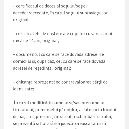
– certificatul de deces al soţului/soţiei
decedat/decedate, în cazul soţului supravieţuitor,
original;
– certificatele de naştere ale copiilor cu vârsta mai
mică de 14 ani, original;
– documentul cu care se face dovada adresei de
domiciliu şi, după caz, cel cu care se face dovada
adresei de reşedinţă, original;
– chitanţa reprezentând contravaloarea cărţii de
identitate;
În cazul modificării numelui şi/sau prenumelui
titularului, prenumelui părinţilor, a datei ori a locului
de naştere, precum şi în situaţia schimbării sexului,
se prezintă şi hotărârea judecătorească rămasă