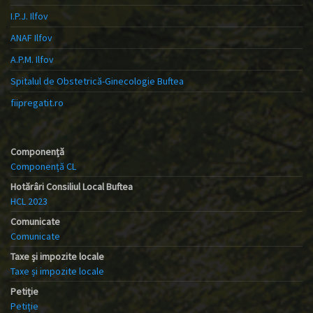
I.P.J. Ilfov
ANAF Ilfov
A.P.M. Ilfov
Spitalul de Obstetrică-Ginecologie Buftea
fiipregatit.ro
Componență
Componență CL
Hotărâri Consiliul Local Buftea
HCL 2023
Comunicate
Comunicate
Taxe și impozite locale
Taxe și impozite locale
Petiție
Petiție