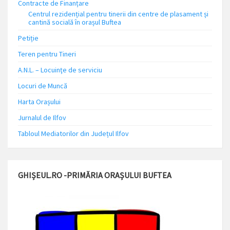
Contracte de Finanțare
Centrul rezidențial pentru tinerii din centre de plasament și
cantină socială în orașul Buftea
Petiție
Teren pentru Tineri
A.N.L. – Locuinţe de serviciu
Locuri de Muncă
Harta Orașului
Jurnalul de Ilfov
Tabloul Mediatorilor din Județul Ilfov
GHIȘEUL.RO -PRIMĂRIA ORAȘULUI BUFTEA