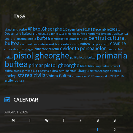
TAGS
#PistolGheorghe
#faptenuvorbe
1 Decembrie 2018
1 Decembrie 2019
1
Decembrie Buftea
asistenta
1 iunie 2017
1 iunie 2018
8 martie buftea
anduranta ecvestra\
centrul cultural
buftea
sociala
biserica studio
campionat balcanic
canicula
buftea
COVID-19
CFR Buftea
certificat de casatorie
certificat de deces
cod portocaliu
evidenta persoanelor
eliberare buletin
cupa csta
cupa shagya
mos nicolae
primaria
pistol gheorghe
buftea
politia locala buftea
buftea
primar pistol gheorghe
R402
R469
raja
sabie
scoala 1
shagya
buftea
scoala gimnaziala 1
scrima buftea
semimaraton
sistare energie electrică
starea civila
spclep
Vointa Buftea
ziua
ziua eroilor 2017
ziua eroilor 2018
eroilor buftea
CALENDAR
AUGUST 2026
M
T
W
T
F
S
S
1
2