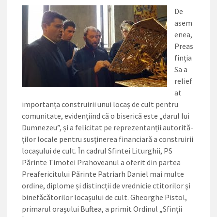
De
asem
enea,
Preas
finția
Sa a
relief
at
importanța construirii unui locaș de cult pentru
comunitate, evidențiind că o biserică este „darul lui
Dumnezeu”, și a felicitat pe reprezentanții autori­tă­
ților locale pentru susținerea financiară a construirii
locașului de cult. În cadrul Sfintei Liturghii, PS
Părinte Timotei Prahoveanul a oferit din partea
Preafericitului Părinte Patriarh Daniel mai multe
ordine, diplome și distincții de vrednicie ctitorilor și
binefăcătorilor locașului de cult. Gheorghe Pistol,
primarul orașului Buftea, a primit Ordinul „Sfinții