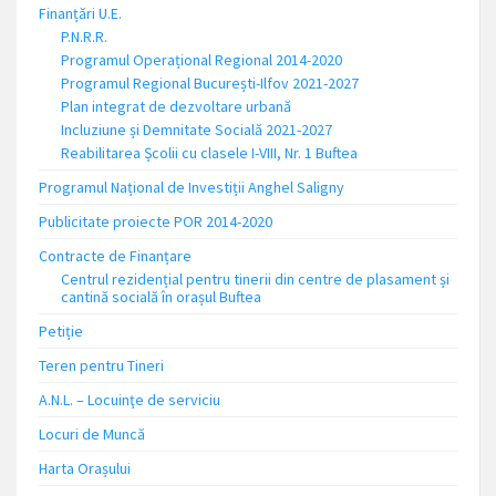
Finanțări U.E.
P.N.R.R.
Programul Operațional Regional 2014-2020
Programul Regional București-Ilfov 2021-2027
Plan integrat de dezvoltare urbană
Incluziune și Demnitate Socială 2021-2027
Reabilitarea Școlii cu clasele I-VIII, Nr. 1 Buftea
Programul Național de Investiții Anghel Saligny
Publicitate proiecte POR 2014-2020
Contracte de Finanțare
Centrul rezidențial pentru tinerii din centre de plasament și
cantină socială în orașul Buftea
Petiție
Teren pentru Tineri
A.N.L. – Locuinţe de serviciu
Locuri de Muncă
Harta Orașului