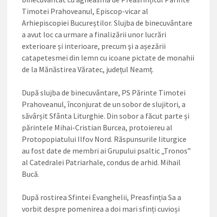
Timotei Prahoveanul, Episcop-vicar al
Arhiepiscopiei Bucu­reștilor. Slujba de binecuvântare
a avut loc ca urmare a finalizării unor lucrări
exterioare și interioare, precum şi a așezării
catapetesmei din lemn cu icoane pictate de monahii
de la Mănăstirea Văratec, județul Neamț.
După slujba de binecuvântare, PS Părinte Timotei
Prahoveanul, înconjurat de un sobor de slujitori, a
săvârșit Sfânta Liturghie. Din sobor a făcut parte și
părintele Mihai-Cristian Burcea, protoiereu al
Protopopiatului Ilfov Nord. Răspunsurile liturgice
au fost date de membri ai Grupului psaltic „Tronos”
al Catedralei Patriarhale, condus de arhid. Mihail
Bucă.
După rostirea Sfintei Evanghelii, Preasfinția Sa a
vorbit despre pomenirea a doi mari sfinți cuvioși