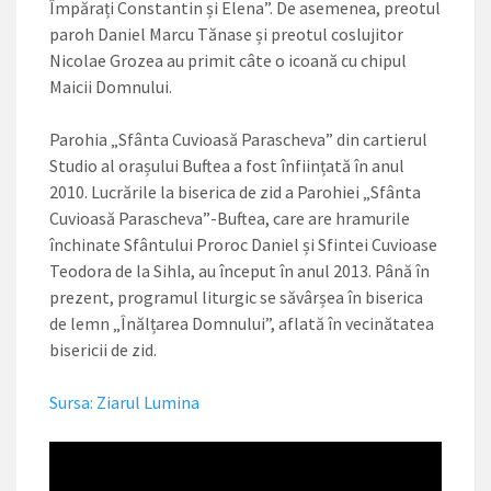
Împărați Constantin și Elena”. De asemenea, preotul
paroh Daniel Marcu Tănase și preotul coslujitor
Nicolae Grozea au primit câte o icoană cu chipul
Maicii Domnului.
Parohia „Sfânta Cuvioasă Parascheva” din cartierul
Studio al orașului Buftea a fost înființată în anul
2010. Lucrările la biserica de zid a Parohiei „Sfânta
Cuvioasă Parascheva”-Buftea, care are hramurile
închinate Sfântului Proroc Daniel și Sfintei Cuvioase
Teodora de la Sihla, au început în anul 2013. Până în
prezent, programul liturgic se săvârșea în biserica
de lemn „Înălțarea Domnului”, aflată în vecinătatea
bisericii de zid.
Sursa: Ziarul Lumina