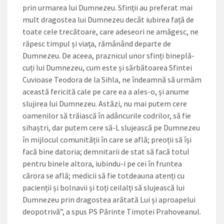
prin urmarea lui Dumnezeu. Sfinții au preferat mai
mult dragostea lui Dumnezeu decât iubirea față de
toate cele trecătoare, care adeseori ne amăgesc, ne
răpesc timpul și viața, rămânând departe de
Dumnezeu. De aceea, praznicul unor sfinți bineplă­
cuți lui Dumnezeu, cum este și sărbătoarea Sfintei
Cuvioase Teodora de la Sihla, ne îndeamnă să urmăm
această fericită cale pe care ea a ales-o, și anume
slujirea lui Dumnezeu. Astăzi, nu mai putem cere
oamenilor să trăiască în adâncurile codrilor, să fie
sihaștri, dar putem cere să-L slujească pe Dumnezeu
în mijlocul comunității în care se află; preoții să își
facă bine datoria; demnitarii de stat să facă totul
pentru binele altora, iubindu-i pe cei în fruntea
cărora se află; medicii să fie totdeauna atenți cu
pacienții și bolnavii și toți ceilalți să slujească lui
Dumnezeu prin dragostea arătată Lui și aproapelui
deopotrivă”, a spus PS Părinte Timotei Prahoveanul.