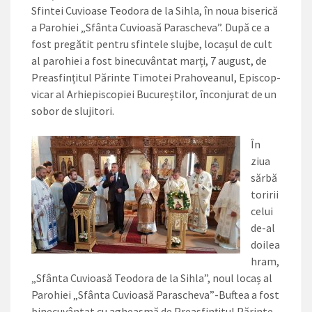
Sfintei Cuvioase Teodora de la Sihla, în noua biserică
a Parohiei „Sfânta Cuvioasă Parascheva”. După ce a
fost pregătit pentru sfintele slujbe, locașul de cult
al parohiei a fost binecuvântat marți, 7 august, de
Preasfințitul Părinte Timotei Prahoveanul, Episcop-
vicar al Arhiepiscopiei Bucureștilor, înconjurat de un
sobor de slujitori.
În
ziua
sărbă
toririi
celui
de-al
doilea
hram,
„Sfânta Cuvioasă Teodora de la Sihla”, noul locaș al
Parohiei „Sfânta Cuvioasă Parascheva”-Buftea a fost
binecuvântat cu agheasmă de Preasfințitul Părinte