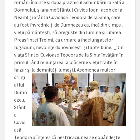
români înainte și după praznicul Schimbării la Față a
Domnului, și anume Sfântul Cuvios Ioan Iacob de la
Neamț și Sfânta Cuvioasă Teodora de la Sihla, care
au fost învredniciți de Dumnezeu ca, încă din timpul
vieții pământești, să preguste din lumina și iubirea
Preasfintei Treimi, ca urmare a îndelungatelor
rugăciuni, nevoin­țe duhovnicești și fapte bune. „Din
viața Sfintei Cuvioase Teodora de la Sihla învățăm în
primul rând renunțarea la plăcerile vieții trăite în
huzur și la demnități lumești.
Asemenea multor
sfinți
ai lui
Dumn
ezeu,
Sfânt
a
Cuvio
asă
Teodora a înțeles că nestricăciunea se dobândește