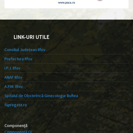
LINK-URI UTILE
Consiliul Județean Ilfov
Prefectura Ilfov
I.P.J. Ilfov
ANAF Ilfov
A.P.M. Ilfov
Spitalul de Obstetrică-Ginecologie Buftea
fiipregatit.ro
Componență
Componență CL