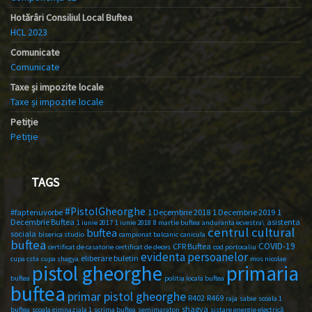
Hotărâri Consiliul Local Buftea
HCL 2023
Comunicate
Comunicate
Taxe și impozite locale
Taxe și impozite locale
Petiție
Petiție
TAGS
#PistolGheorghe
#faptenuvorbe
1 Decembrie 2018
1 Decembrie 2019
1
Decembrie Buftea
asistenta
1 iunie 2017
1 iunie 2018
8 martie buftea
anduranta ecvestra\
centrul cultural
buftea
sociala
biserica studio
campionat balcanic
canicula
buftea
COVID-19
CFR Buftea
certificat de casatorie
certificat de deces
cod portocaliu
evidenta persoanelor
eliberare buletin
cupa csta
cupa shagya
mos nicolae
primaria
pistol gheorghe
buftea
politia locala buftea
buftea
primar pistol gheorghe
R402
R469
raja
sabie
scoala 1
shagya
buftea
scoala gimnaziala 1
scrima buftea
semimaraton
sistare energie electrică