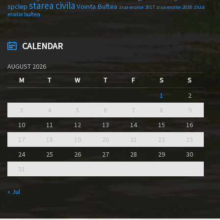
starea civila
spclep
Vointa Buftea
ziua
ziua eroilor 2017
ziua eroilor 2018
eroilor buftea
CALENDAR
AUGUST 2026
M
T
W
T
F
S
S
1
2
3
4
5
6
7
8
9
10
11
12
13
14
15
16
17
18
19
20
21
22
23
24
25
26
27
28
29
30
31
« Jul