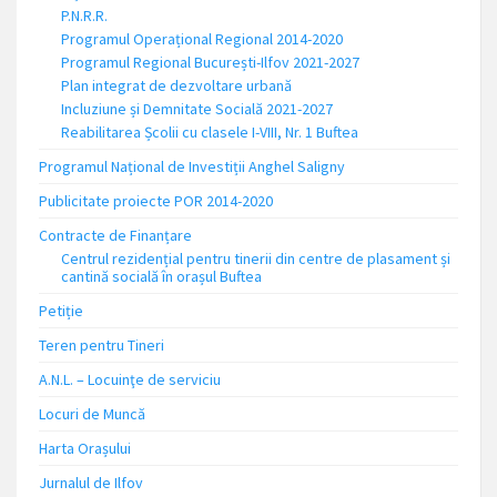
P.N.R.R.
Programul Operațional Regional 2014-2020
Programul Regional București-Ilfov 2021-2027
Plan integrat de dezvoltare urbană
Incluziune și Demnitate Socială 2021-2027
Reabilitarea Școlii cu clasele I-VIII, Nr. 1 Buftea
Programul Național de Investiții Anghel Saligny
Publicitate proiecte POR 2014-2020
Contracte de Finanțare
Centrul rezidențial pentru tinerii din centre de plasament și
cantină socială în orașul Buftea
Petiție
Teren pentru Tineri
A.N.L. – Locuinţe de serviciu
Locuri de Muncă
Harta Orașului
Jurnalul de Ilfov