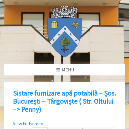
MENU
Sistare furnizare apă potabilă – Șos.
București – Târgoviște ( Str. Oltului
–> Penny)
View Fullscreen