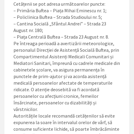
Cetățenii se pot adresa următoarelor puncte:
– Primăria Buftea – Piața Mihai Eminescu nr. 1;
– Policlinica Buftea – Strada Studioului nr. 5;
– Cantina Socială „Sfântul Andrei” – Strada 23
August nr. 180;
– Piața Centrală Buftea – Strada 23 August nr. 8.
Pe întreaga perioadă a avertizării meteorologice,
personalul Direcției de Asistență Socială Buftea, prin
Compartimentul Asistenți Medicali Comunitari și
Mediatori Sanitari, împreună cu cadrele medicale din
cabinetele școlare, va asigura permanența în
punctele de prim-ajutor și va acorda asistență
medicală persoanelor afectate de temperaturile
ridicate. O atenție deosebită va fi acordată
persoanelor cu afecțiuni cronice, femeilor
însărcinate, persoanelor cu dizabilități și
vârstnicilor.
Autoritățile locale recomandă cetățenilor să evite
expunerea la soare în intervalul orelor de vârf, să
consume suficiente lichide, să poarte îmbrăcăminte