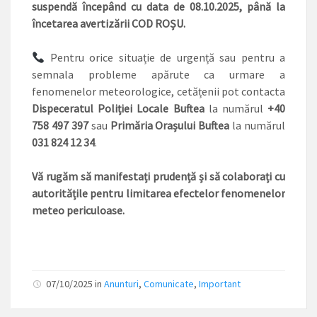
suspendă începând cu data de 08.10.2025, până la
încetarea avertizării COD ROȘU.
Pentru orice situație de urgență sau pentru a
semnala probleme apărute ca urmare a
fenomenelor meteorologice, cetățenii pot contacta
Dispeceratul Poliției Locale Buftea
la numărul
+40
758 497 397
sau
Primăria Orașului Buftea
la numărul
031 824 12 34
.
Vă rugăm să manifestați prudență și să colaborați cu
autoritățile pentru limitarea efectelor fenomenelor
meteo periculoase.
07/10/2025
in
Anunturi
,
Comunicate
,
Important