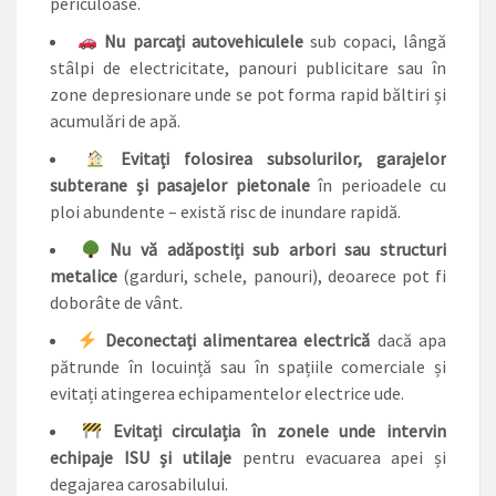
periculoase.
Nu parcați autovehiculele
sub copaci, lângă
stâlpi de electricitate, panouri publicitare sau în
zone depresionare unde se pot forma rapid băltiri și
acumulări de apă.
Evitați folosirea subsolurilor, garajelor
subterane și pasajelor pietonale
în perioadele cu
ploi abundente – există risc de inundare rapidă.
Nu vă adăpostiți sub arbori sau structuri
metalice
(garduri, schele, panouri), deoarece pot fi
doborâte de vânt.
Deconectați alimentarea electrică
dacă apa
pătrunde în locuință sau în spațiile comerciale și
evitați atingerea echipamentelor electrice ude.
Evitați circulația în zonele unde intervin
echipaje ISU și utilaje
pentru evacuarea apei și
degajarea carosabilului.