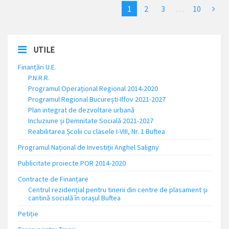
1
2
3
…
10
UTILE
Finanțări U.E.
P.N.R.R.
Programul Operațional Regional 2014-2020
Programul Regional București-Ilfov 2021-2027
Plan integrat de dezvoltare urbană
Incluziune și Demnitate Socială 2021-2027
Reabilitarea Școlii cu clasele I-VIII, Nr. 1 Buftea
Programul Național de Investiții Anghel Saligny
Publicitate proiecte POR 2014-2020
Contracte de Finanțare
Centrul rezidențial pentru tinerii din centre de plasament și
cantină socială în orașul Buftea
Petiție