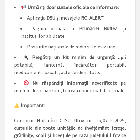
Urmăriți doar sursele oficiale de informare:
Aplicația
DSU
și mesajele
RO-ALERT
Pagina oficială a
Primăriei Buftea
și
instituțiilor abilitate
Posturile naționale de radio și televiziune
Pregătiți un kit minim de urgență:
apă
potabilă, lanternă, încărcător portabil,
medicamente uzuale, acte de identitate.
Nu răspândiți informații neverificate
pe
rețelele de socializare; folosiți doar canalele oficiale.
Important:
Conform Hotărârii CJSU Ilfov nr. 15/07.10.2025,
cursurile din toate unitățile de învățământ (creșe,
grădinițe, școli și licee) de pe raza județului Ilfov se