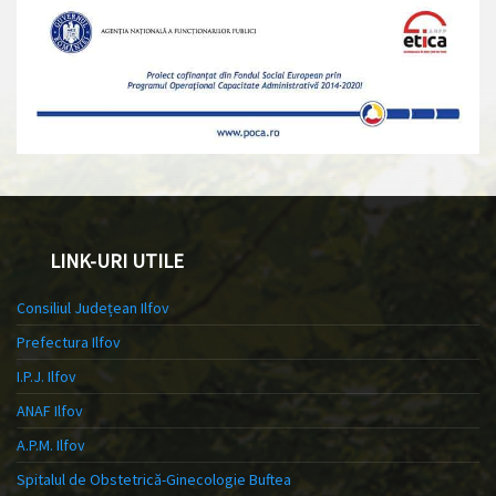
LINK-URI UTILE
Consiliul Județean Ilfov
Prefectura Ilfov
I.P.J. Ilfov
ANAF Ilfov
A.P.M. Ilfov
Spitalul de Obstetrică-Ginecologie Buftea