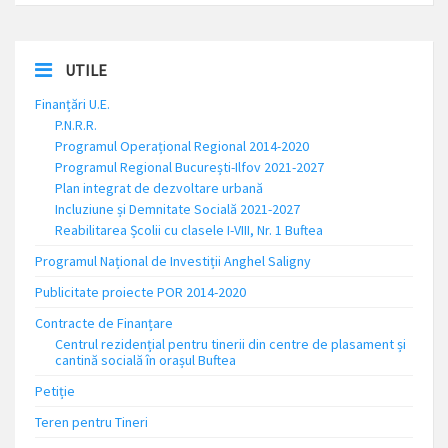
UTILE
Finanțări U.E.
P.N.R.R.
Programul Operațional Regional 2014-2020
Programul Regional București-Ilfov 2021-2027
Plan integrat de dezvoltare urbană
Incluziune și Demnitate Socială 2021-2027
Reabilitarea Școlii cu clasele I-VIII, Nr. 1 Buftea
Programul Național de Investiții Anghel Saligny
Publicitate proiecte POR 2014-2020
Contracte de Finanțare
Centrul rezidențial pentru tinerii din centre de plasament și
cantină socială în orașul Buftea
Petiție
Teren pentru Tineri