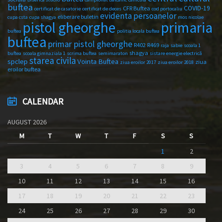
buftea
COVID-19
CFR Buftea
certificat de casatorie
certificat de deces
cod portocaliu
evidenta persoanelor
eliberare buletin
cupa csta
cupa shagya
mos nicolae
primaria
pistol gheorghe
buftea
politia locala buftea
buftea
primar pistol gheorghe
R402
R469
raja
sabie
scoala 1
shagya
buftea
scoala gimnaziala 1
scrima buftea
semimaraton
sistare energie electrică
starea civila
spclep
Vointa Buftea
ziua
ziua eroilor 2017
ziua eroilor 2018
eroilor buftea
CALENDAR
AUGUST 2026
M
T
W
T
F
S
S
1
2
3
4
5
6
7
8
9
10
11
12
13
14
15
16
17
18
19
20
21
22
23
24
25
26
27
28
29
30