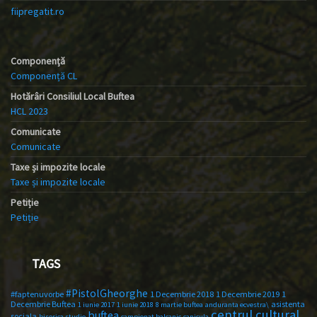
fiipregatit.ro
Componență
Componență CL
Hotărâri Consiliul Local Buftea
HCL 2023
Comunicate
Comunicate
Taxe și impozite locale
Taxe și impozite locale
Petiție
Petiție
TAGS
#PistolGheorghe
#faptenuvorbe
1 Decembrie 2018
1 Decembrie 2019
1
Decembrie Buftea
asistenta
1 iunie 2017
1 iunie 2018
8 martie buftea
anduranta ecvestra\
centrul cultural
buftea
sociala
biserica studio
campionat balcanic
canicula