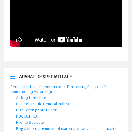
APARAT DE SPECIALITATE
Serviciul Urbanism, Amenajarea Teritoriului, Disciplina în
Construcții și Autorizații
Acte și formulare
Plan Urbanistic General Buftea
PUZ Teren pentru Tineri
PUG BUFTEA
Profile Stradale
Regulament privind amplasarea și autorizarea mijloacelor