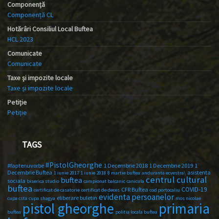
Componență
Componență CL
Hotărâri Consiliul Local Buftea
HCL 2023
Comunicate
Comunicate
Taxe și impozite locale
Taxe și impozite locale
Petiție
Petiție
TAGS
#PistolGheorghe
#faptenuvorbe
1 Decembrie 2018
1 Decembrie 2019
1
Decembrie Buftea
asistenta
1 iunie 2017
1 iunie 2018
8 martie buftea
anduranta ecvestra\
centrul cultural
buftea
sociala
biserica studio
campionat balcanic
canicula
buftea
COVID-19
CFR Buftea
certificat de casatorie
certificat de deces
cod portocaliu
evidenta persoanelor
eliberare buletin
cupa csta
cupa shagya
mos nicolae
primaria
pistol gheorghe
buftea
politia locala buftea