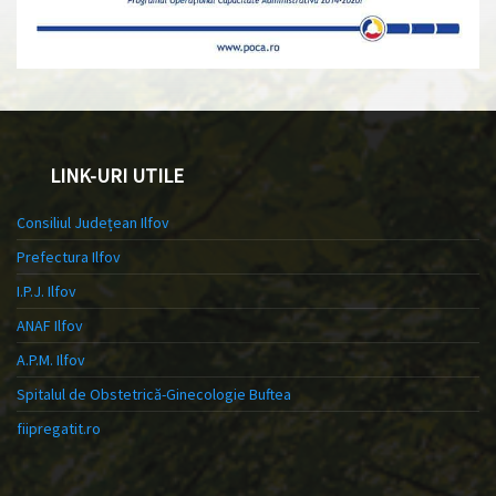
LINK-URI UTILE
Consiliul Județean Ilfov
Prefectura Ilfov
I.P.J. Ilfov
ANAF Ilfov
A.P.M. Ilfov
Spitalul de Obstetrică-Ginecologie Buftea
fiipregatit.ro