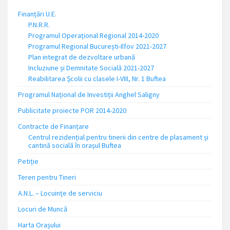
Finanțări U.E.
P.N.R.R.
Programul Operațional Regional 2014-2020
Programul Regional București-Ilfov 2021-2027
Plan integrat de dezvoltare urbană
Incluziune și Demnitate Socială 2021-2027
Reabilitarea Școlii cu clasele I-VIII, Nr. 1 Buftea
Programul Național de Investiții Anghel Saligny
Publicitate proiecte POR 2014-2020
Contracte de Finanțare
Centrul rezidențial pentru tinerii din centre de plasament și
cantină socială în orașul Buftea
Petiție
Teren pentru Tineri
A.N.L. – Locuinţe de serviciu
Locuri de Muncă
Harta Orașului