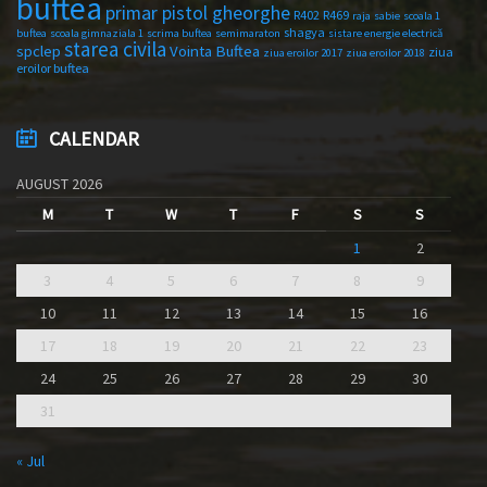
buftea
primar pistol gheorghe
R402
R469
raja
sabie
scoala 1
shagya
buftea
scoala gimnaziala 1
scrima buftea
semimaraton
sistare energie electrică
starea civila
spclep
Vointa Buftea
ziua
ziua eroilor 2017
ziua eroilor 2018
eroilor buftea
CALENDAR
AUGUST 2026
M
T
W
T
F
S
S
1
2
3
4
5
6
7
8
9
10
11
12
13
14
15
16
17
18
19
20
21
22
23
24
25
26
27
28
29
30
31
« Jul