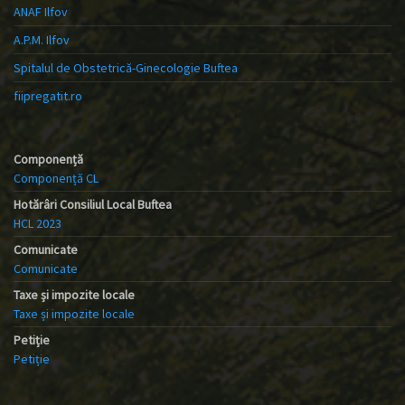
ANAF Ilfov
A.P.M. Ilfov
Spitalul de Obstetrică-Ginecologie Buftea
fiipregatit.ro
Componență
Componență CL
Hotărâri Consiliul Local Buftea
HCL 2023
Comunicate
Comunicate
Taxe și impozite locale
Taxe și impozite locale
Petiție
Petiție