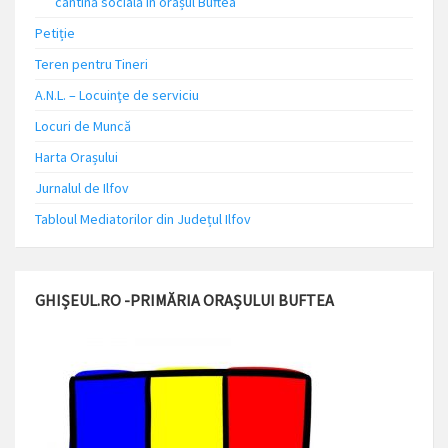
cantină socială în orașul Buftea
Petiție
Teren pentru Tineri
A.N.L. – Locuinţe de serviciu
Locuri de Muncă
Harta Orașului
Jurnalul de Ilfov
Tabloul Mediatorilor din Județul Ilfov
GHIȘEUL.RO -PRIMĂRIA ORAȘULUI BUFTEA