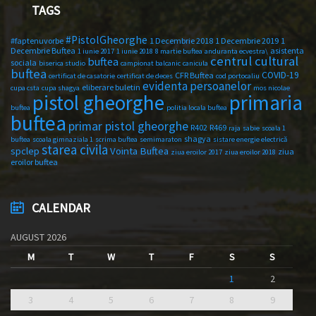
TAGS
#PistolGheorghe
#faptenuvorbe
1 Decembrie 2018
1 Decembrie 2019
1
Decembrie Buftea
asistenta
1 iunie 2017
1 iunie 2018
8 martie buftea
anduranta ecvestra\
centrul cultural
buftea
sociala
biserica studio
campionat balcanic
canicula
buftea
COVID-19
CFR Buftea
certificat de casatorie
certificat de deces
cod portocaliu
evidenta persoanelor
eliberare buletin
cupa csta
cupa shagya
mos nicolae
primaria
pistol gheorghe
buftea
politia locala buftea
buftea
primar pistol gheorghe
R402
R469
raja
sabie
scoala 1
shagya
buftea
scoala gimnaziala 1
scrima buftea
semimaraton
sistare energie electrică
starea civila
spclep
Vointa Buftea
ziua
ziua eroilor 2017
ziua eroilor 2018
eroilor buftea
CALENDAR
AUGUST 2026
M
T
W
T
F
S
S
1
2
3
4
5
6
7
8
9