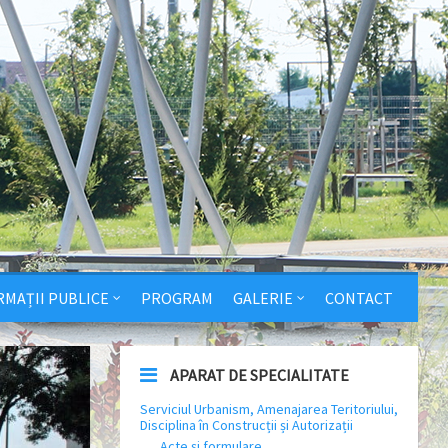
RMAȚII PUBLICE
PROGRAM
GALERIE
CONTACT
APARAT DE SPECIALITATE
Serviciul Urbanism, Amenajarea Teritoriului,
Disciplina în Construcții și Autorizații
Acte și formulare