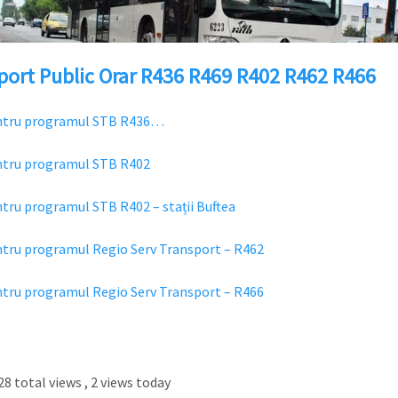
port Public Orar R436 R469 R402 R462 R466
entru programul STB R436…
ntru programul STB R402
ntru programul STB R402 – stații Buftea
ntru programul Regio Serv Transport – R462
ntru programul Regio Serv Transport – R466
8 total views
, 2 views today