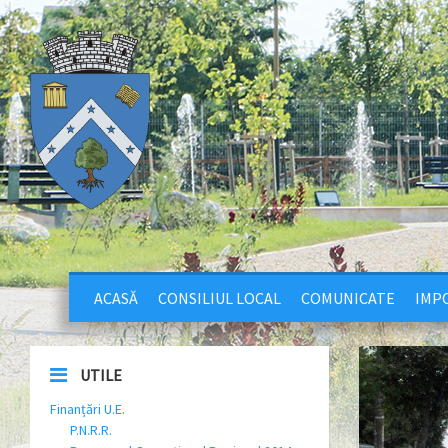
ACASĂ
CONSILIUL LOCAL
COMUNICATE
IMPO
UTILE
Finanțări U.E.
P.N.R.R.