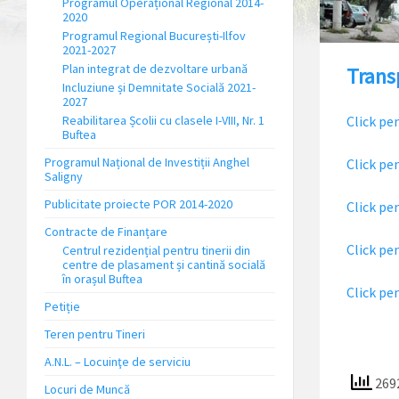
Programul Operațional Regional 2014-
2020
Programul Regional București-Ilfov
2021-2027
Plan integrat de dezvoltare urbană
Trans
Incluziune și Demnitate Socială 2021-
2027
Reabilitarea Școlii cu clasele I-VIII, Nr. 1
Click p
Buftea
Programul Național de Investiții Anghel
Click pe
Saligny
Publicitate proiecte POR 2014-2020
Click pe
Contracte de Finanțare
Click pe
Centrul rezidențial pentru tinerii din
centre de plasament și cantină socială
în orașul Buftea
Click pe
Petiție
Teren pentru Tineri
A.N.L. – Locuinţe de serviciu
2692
Locuri de Muncă