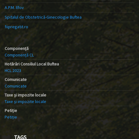
A.P.M. Ilfov
Spitalul de Obstetrică-Ginecologie Buftea
fiipregatit.ro
Componență
Componență CL
Hotărâri Consiliul Local Buftea
HCL 2023
Comunicate
Comunicate
Taxe și impozite locale
Taxe și impozite locale
Petiție
Petiție
TAGS