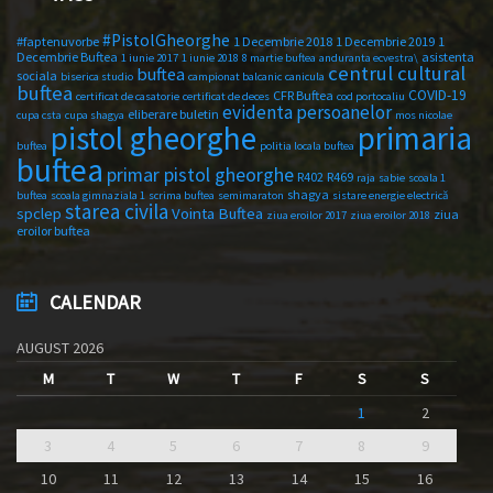
#PistolGheorghe
#faptenuvorbe
1 Decembrie 2018
1 Decembrie 2019
1
Decembrie Buftea
asistenta
1 iunie 2017
1 iunie 2018
8 martie buftea
anduranta ecvestra\
centrul cultural
buftea
sociala
biserica studio
campionat balcanic
canicula
buftea
COVID-19
CFR Buftea
certificat de casatorie
certificat de deces
cod portocaliu
evidenta persoanelor
eliberare buletin
cupa csta
cupa shagya
mos nicolae
primaria
pistol gheorghe
buftea
politia locala buftea
buftea
primar pistol gheorghe
R402
R469
raja
sabie
scoala 1
shagya
buftea
scoala gimnaziala 1
scrima buftea
semimaraton
sistare energie electrică
starea civila
spclep
Vointa Buftea
ziua
ziua eroilor 2017
ziua eroilor 2018
eroilor buftea
CALENDAR
AUGUST 2026
M
T
W
T
F
S
S
1
2
3
4
5
6
7
8
9
10
11
12
13
14
15
16