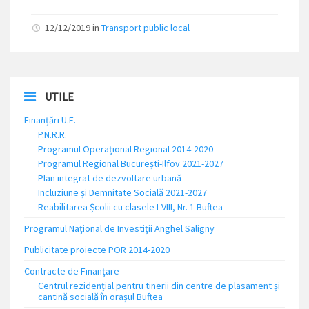
12/12/2019
in
Transport public local
UTILE
Finanțări U.E.
P.N.R.R.
Programul Operațional Regional 2014-2020
Programul Regional București-Ilfov 2021-2027
Plan integrat de dezvoltare urbană
Incluziune și Demnitate Socială 2021-2027
Reabilitarea Școlii cu clasele I-VIII, Nr. 1 Buftea
Programul Național de Investiții Anghel Saligny
Publicitate proiecte POR 2014-2020
Contracte de Finanțare
Centrul rezidențial pentru tinerii din centre de plasament și
cantină socială în orașul Buftea