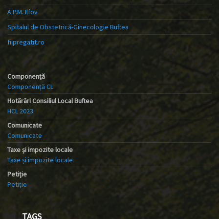
A.P.M. Ilfov
Spitalul de Obstetrică-Ginecologie Buftea
fiipregatit.ro
Componență
Componență CL
Hotărâri Consiliul Local Buftea
HCL 2023
Comunicate
Comunicate
Taxe și impozite locale
Taxe și impozite locale
Petiție
Petiție
TAGS