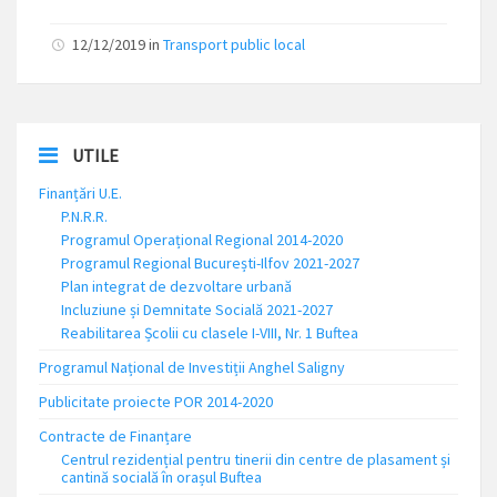
12/12/2019
in
Transport public local
UTILE
Finanțări U.E.
P.N.R.R.
Programul Operațional Regional 2014-2020
Programul Regional București-Ilfov 2021-2027
Plan integrat de dezvoltare urbană
Incluziune și Demnitate Socială 2021-2027
Reabilitarea Școlii cu clasele I-VIII, Nr. 1 Buftea
Programul Național de Investiții Anghel Saligny
Publicitate proiecte POR 2014-2020
Contracte de Finanțare
Centrul rezidențial pentru tinerii din centre de plasament și
cantină socială în orașul Buftea