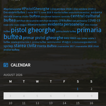
#PistolGheorghe
#faptenuvorbe
1 Decembrie 2018
1 Decembrie 2019
1
Decembrie Buftea
asistenta
1 iunie 2017
1 iunie 2018
8 martie buftea
anduranta ecvestra\
centrul cultural
buftea
sociala
biserica studio
campionat balcanic
canicula
buftea
COVID-19
CFR Buftea
certificat de casatorie
certificat de deces
cod portocaliu
evidenta persoanelor
eliberare buletin
cupa csta
cupa shagya
mos nicolae
primaria
pistol gheorghe
buftea
politia locala buftea
buftea
primar pistol gheorghe
R402
R469
raja
sabie
scoala 1
shagya
buftea
scoala gimnaziala 1
scrima buftea
semimaraton
sistare energie electrică
starea civila
spclep
Vointa Buftea
ziua
ziua eroilor 2017
ziua eroilor 2018
eroilor buftea
CALENDAR
AUGUST 2026
M
T
W
T
F
S
S
1
2
3
4
5
6
7
8
9
10
11
12
13
14
15
16