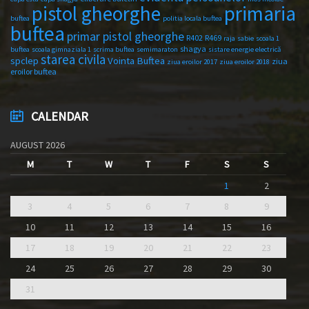
primaria
pistol gheorghe
buftea
politia locala buftea
buftea
primar pistol gheorghe
R402
R469
raja
sabie
scoala 1
shagya
buftea
scoala gimnaziala 1
scrima buftea
semimaraton
sistare energie electrică
starea civila
spclep
Vointa Buftea
ziua
ziua eroilor 2017
ziua eroilor 2018
eroilor buftea
CALENDAR
AUGUST 2026
M
T
W
T
F
S
S
1
2
3
4
5
6
7
8
9
10
11
12
13
14
15
16
17
18
19
20
21
22
23
24
25
26
27
28
29
30
31