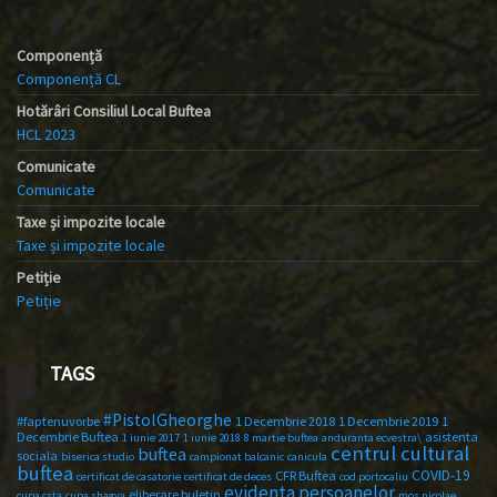
Componență
Componență CL
Hotărâri Consiliul Local Buftea
HCL 2023
Comunicate
Comunicate
Taxe și impozite locale
Taxe și impozite locale
Petiție
Petiție
TAGS
#PistolGheorghe
#faptenuvorbe
1 Decembrie 2018
1 Decembrie 2019
1
Decembrie Buftea
asistenta
1 iunie 2017
1 iunie 2018
8 martie buftea
anduranta ecvestra\
centrul cultural
buftea
sociala
biserica studio
campionat balcanic
canicula
buftea
COVID-19
CFR Buftea
certificat de casatorie
certificat de deces
cod portocaliu
evidenta persoanelor
eliberare buletin
cupa csta
cupa shagya
mos nicolae