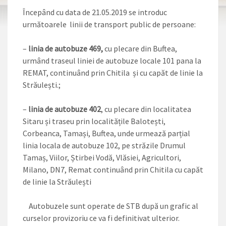
Începând cu data de 21.05.2019 se introduc
următoarele linii de transport public de persoane:
–
linia de autobuze 469,
cu plecare din Buftea,
urmând traseul liniei de autobuze locale 101 pana la
REMAT, continuând prin Chitila și cu capăt de linie la
Străulești.;
–
linia de autobuze 402
, cu plecare din localitatea
Sitaru și traseu prin localitățile Balotești,
Corbeanca, Tamași, Buftea, unde urmează parțial
linia locala de autobuze 102, pe străzile Drumul
Tamaș, Viilor, Știrbei Vodă, Vlăsiei, Agricultori,
Milano, DN7, Remat continuând prin Chitila cu capăt
de linie la Străulești
Autobuzele sunt operate de STB după un grafic al
curselor provizoriu ce va fi definitivat ulterior.