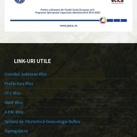
LINK-URI UTILE
Consiliul Județean Ilfov
Prefectura Ilfov
I.P.J. Ilfov
ANAF Ilfov
A.P.M. Ilfov
Spitalul de Obstetrică-Ginecologie Buftea
fiipregatit.ro