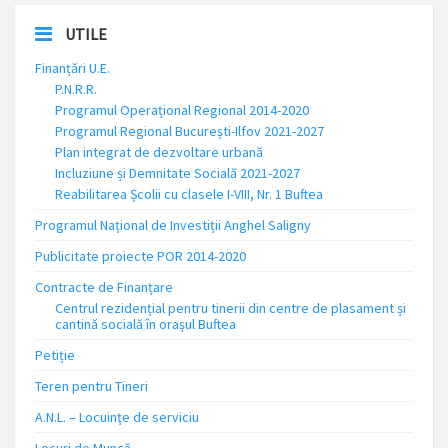
UTILE
Finanțări U.E.
P.N.R.R.
Programul Operațional Regional 2014-2020
Programul Regional București-Ilfov 2021-2027
Plan integrat de dezvoltare urbană
Incluziune și Demnitate Socială 2021-2027
Reabilitarea Școlii cu clasele I-VIII, Nr. 1 Buftea
Programul Național de Investiții Anghel Saligny
Publicitate proiecte POR 2014-2020
Contracte de Finanțare
Centrul rezidențial pentru tinerii din centre de plasament și
cantină socială în orașul Buftea
Petiție
Teren pentru Tineri
A.N.L. – Locuinţe de serviciu