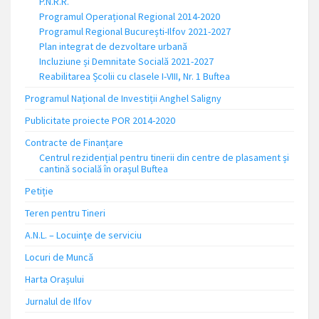
P.N.R.R.
Programul Operațional Regional 2014-2020
Programul Regional București-Ilfov 2021-2027
Plan integrat de dezvoltare urbană
Incluziune și Demnitate Socială 2021-2027
Reabilitarea Școlii cu clasele I-VIII, Nr. 1 Buftea
Programul Național de Investiții Anghel Saligny
Publicitate proiecte POR 2014-2020
Contracte de Finanțare
Centrul rezidențial pentru tinerii din centre de plasament și
cantină socială în orașul Buftea
Petiție
Teren pentru Tineri
A.N.L. – Locuinţe de serviciu
Locuri de Muncă
Harta Orașului
Jurnalul de Ilfov