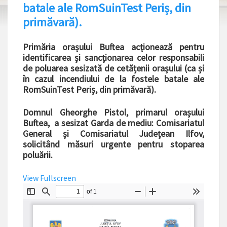
batale ale RomSuinTest Periș, din
primăvară).
Primăria orașului Buftea acționează pentru
identificarea și sancționarea celor responsabili
de poluarea sesizată de cetățenii orașului (ca și
în cazul incendiului de la fostele batale ale
RomSuinTest Periș, din primăvară).
Domnul Gheorghe Pistol, primarul orașului
Buftea, a sesizat Garda de mediu: Comisariatul
General și Comisariatul Județean Ilfov,
solicitând măsuri urgente pentru stoparea
poluării.
View Fullscreen