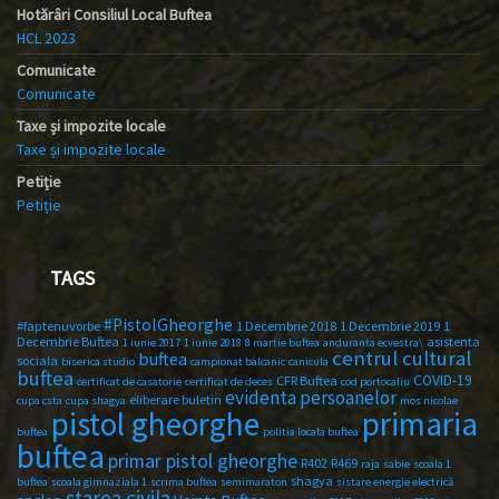
Hotărâri Consiliul Local Buftea
HCL 2023
Comunicate
Comunicate
Taxe și impozite locale
Taxe și impozite locale
Petiție
Petiție
TAGS
#PistolGheorghe
#faptenuvorbe
1 Decembrie 2018
1 Decembrie 2019
1
Decembrie Buftea
asistenta
1 iunie 2017
1 iunie 2018
8 martie buftea
anduranta ecvestra\
centrul cultural
buftea
sociala
biserica studio
campionat balcanic
canicula
buftea
COVID-19
CFR Buftea
certificat de casatorie
certificat de deces
cod portocaliu
evidenta persoanelor
eliberare buletin
cupa csta
cupa shagya
mos nicolae
primaria
pistol gheorghe
buftea
politia locala buftea
buftea
primar pistol gheorghe
R402
R469
raja
sabie
scoala 1
shagya
buftea
scoala gimnaziala 1
scrima buftea
semimaraton
sistare energie electrică
starea civila