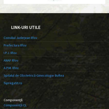
LINK-URI UTILE
Consiliul Județean Ilfov
Prefectura Ilfov
I.P.J. Ilfov
ANAF Ilfov
A.P.M. Ilfov
Spitalul de Obstetrică-Ginecologie Buftea
fiipregatit.ro
Componență
Componență CL