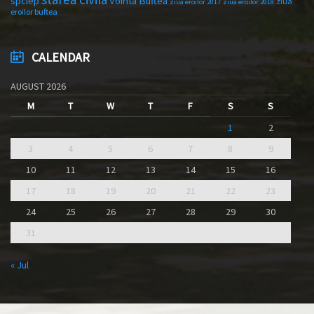
spclep
Vointa Buftea
ziua
ziua eroilor 2017
ziua eroilor 2018
eroilor buftea
CALENDAR
AUGUST 2026
M
T
W
T
F
S
S
1
2
3
4
5
6
7
8
9
10
11
12
13
14
15
16
17
18
19
20
21
22
23
24
25
26
27
28
29
30
31
« Jul