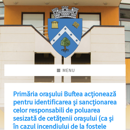
MENU
Primăria orașului Buftea acționează
pentru identificarea și sancționarea
celor responsabili de poluarea
sesizată de cetățenii orașului (ca și
în cazul incendiului de la fostele