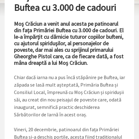
Buftea cu 3.000 de cadouri
Moș Crăciun a venit anul acesta pe patinoarul
din fața Primăriei Buftea cu 3.000 de cadouri. El
le-a împărțit cu dărnicie tuturor copiilor bufteni,
cu ajutorul spiridușilor, al personajelor de
poveste, dar mai ales cu sprijinul primarului
Gheorghe Pistol care, ca de fiecare dată, a fost
mâna dreaptă a lui Moș Crăciun.
Chiar dacă iarna nu a pus încă stăpânire pe Buftea, iar
zăpada se lasă mult așteptată, Primăria Buftea și
Consiliul Local, împreună cu Moș Crăciun și spiridușii
săi, au creat din nou peisajul de poveste care, odată
inaugurat, semnifică practic deschiderea
Sărbătorilor de Iarnă în acest oraș.
Vineri, 20 decembrie, patinoarul din fața Primăriei
Buftea și-a deschis porțile, acesta fiind tradiționalul