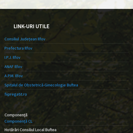
LINK-URI UTILE
Consiliul Județean Ilfov
Prefectura Ilfov
I.P.J. Ilfov
ANAF Ilfov
A.P.M. Ilfov
Spitalul de Obstetrică-Ginecologie Buftea
fiipregatit.ro
Componență
Componență CL
Hotărâri Consiliul Local Buftea