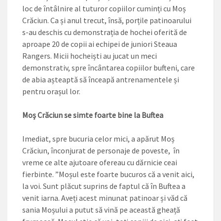
loc de întâlnire al tuturor copiilor cuminți cu Moș
Crăciun. Ca și anul trecut, însă, porțile patinoarului
s-au deschis cu demonstrația de hochei oferită de
aproape 20 de copii ai echipei de juniori Steaua
Rangers. Micii hocheiști au jucat un meci
demonstrativ, spre încântarea copiilor bufteni, care
de abia așteaptă să înceapă antrenamentele și
pentru orașul lor.
Moș Crăciun se simte foarte bine la Buftea
Imediat, spre bucuria celor mici, a apărut Moș
Crăciun, înconjurat de personaje de poveste, în
vreme ce alte ajutoare ofereau cu dărnicie ceai
fierbinte. ”Moșul este foarte bucuros că a venit aici,
la voi. Sunt plăcut suprins de faptul că în Buftea a
venit iarna. Aveți acest minunat patinoar și văd că
sania Moșului a putut să vină pe această gheață