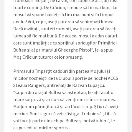
frumoasă. Moșul știe că voi, toți copiii de aici, ați fost
foarte cuminți. De Crăciun, trebuie să fii mai bun, dar
moșul vă spune haideți să fim mai buni și în timpul
anului! Voi, copii, aveți puterea să schimbați lumea.
Dacă învățați, sunteți cuminți, aveți puterea să faceți
lumea să fie mai bună. De aceea, moșul a adus daruri
care sunt împărțite cu sprijinul spridușilor Primăriei
Buftea și al primarului Gheorghe Pistol”, le-a spus
Moș Crăciun tuturor celor prezenți.
Primarul a împărțit cadouri din partea Moșului și
micilor hocheiști de la Clubul sportiv de hochei ACCS
Steaua Rangers, antrenați de Răzvan Lupașcu.
”Copiii din orașul Buftea vă așteptau, le-ați făcut o
mare surpriză și ar dori să veniți din ce în ce mai des.
Mulțumim părinților că și-au făcut timp. Știu că aveți
meciuri. Sunt sigur că veți câștiga. Trebuie să știți că
voi faceți parte din echipa Buftea și noi vă iubim”, le-
a spus edilul micilor sportivi.