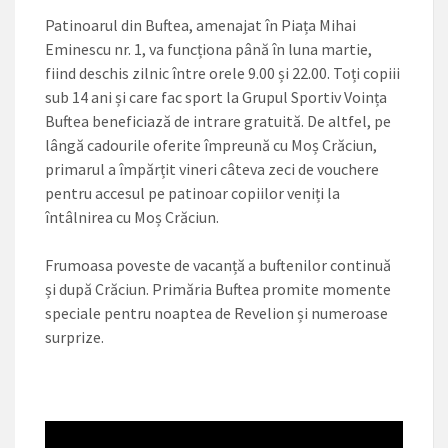
Patinoarul din Buftea, amenajat în Piața Mihai
Eminescu nr. 1, va funcționa până în luna martie,
fiind deschis zilnic între orele 9.00 și 22.00. Toți copiii
sub 14 ani și care fac sport la Grupul Sportiv Voința
Buftea beneficiază de intrare gratuită. De altfel, pe
lângă cadourile oferite împreună cu Moș Crăciun,
primarul a împărțit vineri câteva zeci de vouchere
pentru accesul pe patinoar copiilor veniți la
întâlnirea cu Moș Crăciun.
Frumoasa poveste de vacanță a buftenilor continuă
și după Crăciun. Primăria Buftea promite momente
speciale pentru noaptea de Revelion și numeroase
surprize.