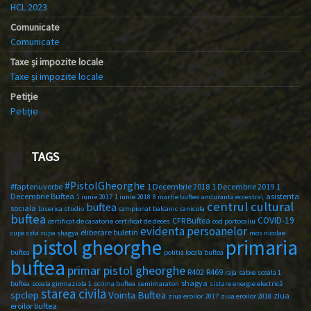
HCL 2023
Comunicate
Comunicate
Taxe și impozite locale
Taxe și impozite locale
Petiție
Petiție
TAGS
#PistolGheorghe
#faptenuvorbe
1 Decembrie 2018
1 Decembrie 2019
1
Decembrie Buftea
asistenta
1 iunie 2017
1 iunie 2018
8 martie buftea
anduranta ecvestra\
centrul cultural
buftea
sociala
biserica studio
campionat balcanic
canicula
buftea
COVID-19
CFR Buftea
certificat de casatorie
certificat de deces
cod portocaliu
evidenta persoanelor
eliberare buletin
cupa csta
cupa shagya
mos nicolae
primaria
pistol gheorghe
buftea
politia locala buftea
buftea
primar pistol gheorghe
R402
R469
raja
sabie
scoala 1
shagya
buftea
scoala gimnaziala 1
scrima buftea
semimaraton
sistare energie electrică
starea civila
spclep
Vointa Buftea
ziua
ziua eroilor 2017
ziua eroilor 2018
eroilor buftea