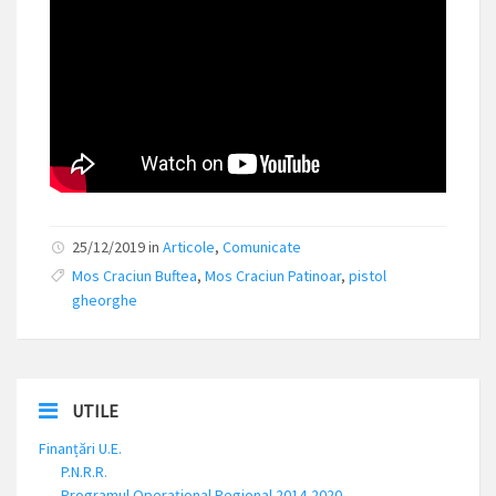
25/12/2019 in
Articole
,
Comunicate
Mos Craciun Buftea
,
Mos Craciun Patinoar
,
pistol
gheorghe
UTILE
Finanțări U.E.
P.N.R.R.
Programul Operațional Regional 2014-2020