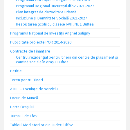
Programul Regional București-Ilfov 2021-2027
Plan integrat de dezvoltare urbană
Incluziune și Demnitate Socială 2021-2027
Reabilitarea Școlii cu clasele I-VIII, Nr. 1 Buftea
Programul Național de Investiții Anghel Saligny
Publicitate proiecte POR 2014-2020
Contracte de Finanțare
Centrul rezidențial pentru tinerii din centre de plasament și
cantină socială în orașul Buftea
Petiție
Teren pentru Tineri
A.N.L. – Locuinţe de serviciu
Locuri de Muncă
Harta Orașului
Jurnalul de Ilfov
Tabloul Mediatorilor din Județul Ilfov