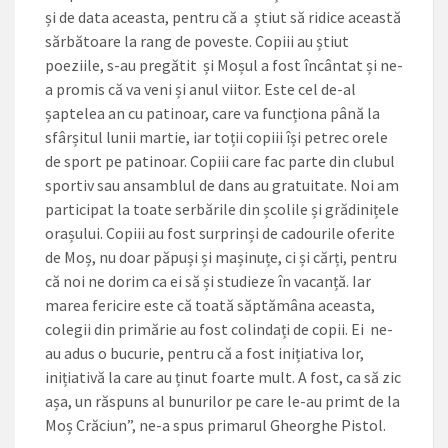
și de data aceasta, pentru că a știut să ridice această
sărbătoare la rang de poveste. Copiii au știut
poeziile, s-au pregătit și Moșul a fost încântat și ne-
a promis că va veni și anul viitor. Este cel de-al
șaptelea an cu patinoar, care va funcționa până la
sfârșitul lunii martie, iar toții copiii își petrec orele
de sport pe patinoar. Copiii care fac parte din clubul
sportiv sau ansamblul de dans au gratuitate. Noi am
participat la toate serbările din școlile și grădinițele
orașului. Copiii au fost surprinși de cadourile oferite
de Moș, nu doar păpuși și mașinuțe, ci și cărți, pentru
că noi ne dorim ca ei să și studieze în vacanță. Iar
marea fericire este că toată săptămâna aceasta,
colegii din primărie au fost colindați de copii. Ei ne-
au adus o bucurie, pentru că a fost inițiativa lor,
inițiativă la care au ținut foarte mult. A fost, ca să zic
așa, un răspuns al bunurilor pe care le-au primt de la
Moș Crăciun”, ne-a spus primarul Gheorghe Pistol.