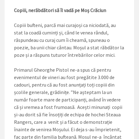
Copiii, nerăbdători să îl vadă pe Moș Crăciun
Copiii bufteni, parcă mai curajoși ca niciodată, au
stat la coadă cuminți și, când le venea rândul,
răspundeau cu curaj cum îi cheamă, spuneau o
poezie, ba unii chiar cântau. Moșul a stat răbdător la
poze și a răspuns tuturor întrebărilor celor mici.
Primarul Gheorghe Pistol ne-a spus că pentru
evenimentul de vineri au fost pregătite 3.000 de
cadouri, pentru că au fost anunțați toți copiii din
școlile generale, grădinițe. ”Ne așteptam la un
număr foarte mare de participanți, având în vedere
că și vremea a fost frumoasă. Acești minunați copii
și-au dorit să fie însoțiți de echipa de hochei Steaua
Rangers, care a venit și a făcut o demonstrație
înainte de venirea Moșului. Ei deja s-au împrietenit,
fac parte din familia bufteană. Moșul ne-a încântat