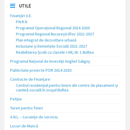
UTILE
Finanțări U.E.
P.N.R.R.
Programul Operațional Regional 2014-2020
Programul Regional București-Ilfov 2021-2027
Plan integrat de dezvoltare urbană
Incluziune și Demnitate Socială 2021-2027
Reabilitarea Școlii cu clasele I-VIII, Nr. 1 Buftea
Programul Național de Investiții Anghel Saligny
Publicitate proiecte POR 2014-2020
Contracte de Finanțare
Centrul rezidențial pentru tinerii din centre de plasament și
cantină socială în orașul Buftea
Petiție
Teren pentru Tineri
A.N.L. – Locuinţe de serviciu
Locuri de Muncă