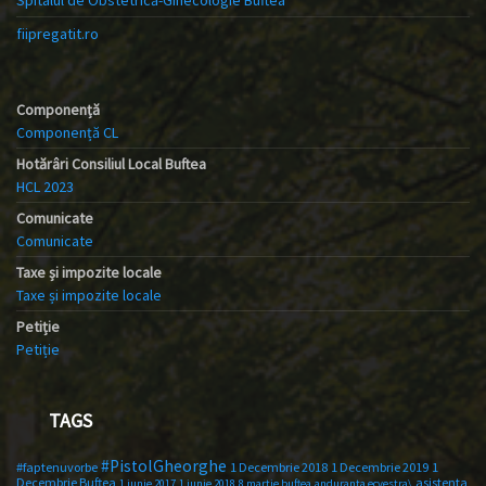
Spitalul de Obstetrică-Ginecologie Buftea
fiipregatit.ro
Componență
Componență CL
Hotărâri Consiliul Local Buftea
HCL 2023
Comunicate
Comunicate
Taxe și impozite locale
Taxe și impozite locale
Petiție
Petiție
TAGS
#PistolGheorghe
#faptenuvorbe
1 Decembrie 2018
1 Decembrie 2019
1
Decembrie Buftea
asistenta
1 iunie 2017
1 iunie 2018
8 martie buftea
anduranta ecvestra\