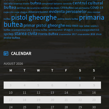
centrul cultural
buftea
sociala
biserica studio
campionat balcanic
canicula
buftea
COVID-19
CFR Buftea
certificat de casatorie
certificat de deces
cod portocaliu
evidenta persoanelor
eliberare buletin
cupa csta
cupa shagya
mos nicolae
primaria
pistol gheorghe
buftea
politia locala buftea
buftea
primar pistol gheorghe
R402
R469
raja
sabie
scoala 1
shagya
buftea
scoala gimnaziala 1
scrima buftea
semimaraton
sistare energie electrică
starea civila
spclep
Vointa Buftea
ziua
ziua eroilor 2017
ziua eroilor 2018
eroilor buftea
CALENDAR
AUGUST 2026
M
T
W
T
F
S
S
1
2
3
4
5
6
7
8
9
10
11
12
13
14
15
16
17
18
19
20
21
22
23
24
25
26
27
28
29
30