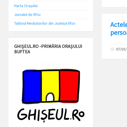
Harta Orașului
Jurnalul de Ilfov
Actele
Tabloul Mediatorilor din Județul Ilfov
perso
GHIȘEUL.RO -PRIMĂRIA ORAȘULUI
07/03
BUFTEA