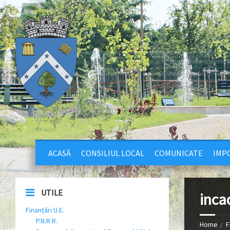
ACASĂ
CONSILIUL LOCAL
COMUNICATE
IMPO
UTILE
inca
Finanțări U.E.
P.N.R.R.
Home
F