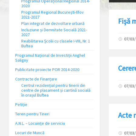
Programul Operațional Regional 2014-
2020
Programul Regional București-Ilfov
2021-2027
Fișă 
Plan integrat de dezvoltare urbană
Incluziune și Demnitate Socială 2021-
2027
07/03
Reabilitarea Școlii cu clasele I-VIII, Nr. 1
Buftea
Programul Național de Investiții Anghel
Saligny
Cerer
Publicitate proiecte POR 2014-2020
Contracte de Finanțare
Centrul rezidențial pentru tinerii din
07/03
centre de plasament și cantină socială
în orașul Buftea
Petiție
Acte 
Teren pentru Tineri
A.N.L. – Locuinţe de serviciu
Locuri de Muncă
07/03