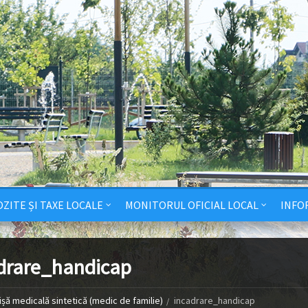
ZITE ȘI TAXE LOCALE
MONITORUL OFICIAL LOCAL
INFO
drare_handicap
ișă medicală sintetică (medic de familie)
incadrare_handicap