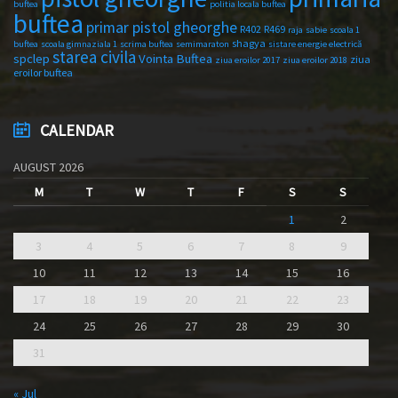
buftea
politia locala buftea
buftea
primar pistol gheorghe
R402
R469
raja
sabie
scoala 1
shagya
buftea
scoala gimnaziala 1
scrima buftea
semimaraton
sistare energie electrică
starea civila
spclep
Vointa Buftea
ziua
ziua eroilor 2017
ziua eroilor 2018
eroilor buftea
CALENDAR
AUGUST 2026
M
T
W
T
F
S
S
1
2
3
4
5
6
7
8
9
10
11
12
13
14
15
16
17
18
19
20
21
22
23
24
25
26
27
28
29
30
31
« Jul