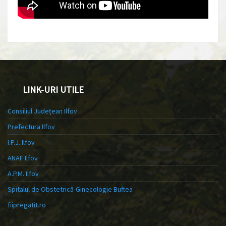
LINK-URI UTILE
Consiliul Județean Ilfov
Prefectura Ilfov
I.P.J. Ilfov
ANAF Ilfov
A.P.M. Ilfov
Spitalul de Obstetrică-Ginecologie Buftea
fiipregatit.ro