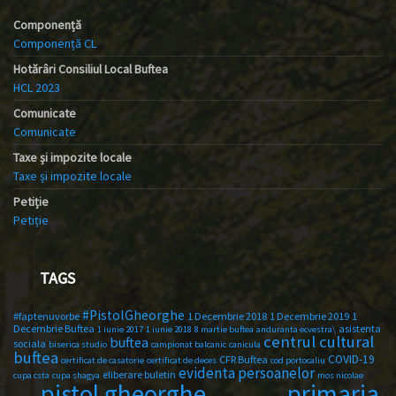
Componență
Componență CL
Hotărâri Consiliul Local Buftea
HCL 2023
Comunicate
Comunicate
Taxe și impozite locale
Taxe și impozite locale
Petiție
Petiție
TAGS
#PistolGheorghe
#faptenuvorbe
1 Decembrie 2018
1 Decembrie 2019
1
Decembrie Buftea
asistenta
1 iunie 2017
1 iunie 2018
8 martie buftea
anduranta ecvestra\
centrul cultural
buftea
sociala
biserica studio
campionat balcanic
canicula
buftea
COVID-19
CFR Buftea
certificat de casatorie
certificat de deces
cod portocaliu
evidenta persoanelor
eliberare buletin
cupa csta
cupa shagya
mos nicolae
primaria
pistol gheorghe