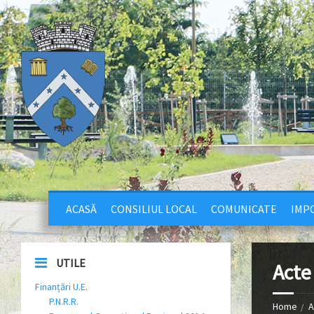
ACASĂ
CONSILIUL LOCAL
COMUNICATE
IMPO
UTILE
Acte
Finanțări U.E.
P.N.R.R.
Home
A