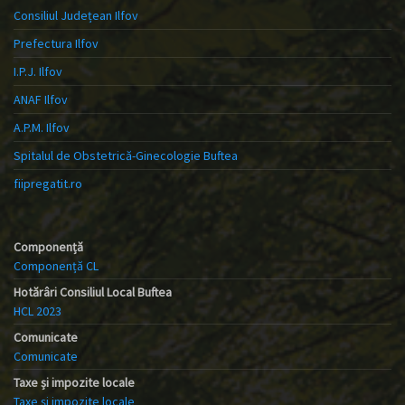
Consiliul Județean Ilfov
Prefectura Ilfov
I.P.J. Ilfov
ANAF Ilfov
A.P.M. Ilfov
Spitalul de Obstetrică-Ginecologie Buftea
fiipregatit.ro
Componență
Componență CL
Hotărâri Consiliul Local Buftea
HCL 2023
Comunicate
Comunicate
Taxe și impozite locale
Taxe și impozite locale