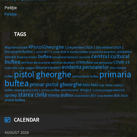
Petiție
Petiție
TAGS
#PistolGheorghe
#faptenuvorbe
1 Decembrie 2018
1 Decembrie 2019
1
Decembrie Buftea
asistenta
1 iunie 2017
1 iunie 2018
8 martie buftea
anduranta ecvestra\
centrul cultural
buftea
sociala
biserica studio
campionat balcanic
canicula
buftea
COVID-19
CFR Buftea
certificat de casatorie
certificat de deces
cod portocaliu
evidenta persoanelor
eliberare buletin
cupa csta
cupa shagya
mos nicolae
primaria
pistol gheorghe
buftea
politia locala buftea
buftea
primar pistol gheorghe
R402
R469
raja
sabie
scoala 1
shagya
buftea
scoala gimnaziala 1
scrima buftea
semimaraton
sistare energie electrică
starea civila
spclep
Vointa Buftea
ziua
ziua eroilor 2017
ziua eroilor 2018
eroilor buftea
CALENDAR
AUGUST 2026