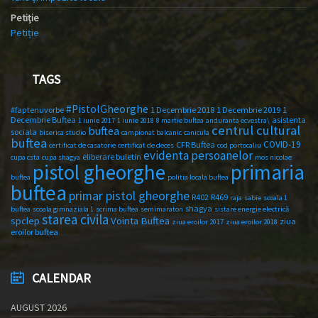
Petiție
Petiție
TAGS
#PistolGheorghe
#faptenuvorbe
1 Decembrie 2018
1 Decembrie 2019
1
Decembrie Buftea
asistenta
1 iunie 2017
1 iunie 2018
8 martie buftea
anduranta ecvestra\
centrul cultural
buftea
sociala
biserica studio
campionat balcanic
canicula
buftea
COVID-19
CFR Buftea
certificat de casatorie
certificat de deces
cod portocaliu
evidenta persoanelor
eliberare buletin
cupa csta
cupa shagya
mos nicolae
primaria
pistol gheorghe
buftea
politia locala buftea
buftea
primar pistol gheorghe
R402
R469
raja
sabie
scoala 1
shagya
buftea
scoala gimnaziala 1
scrima buftea
semimaraton
sistare energie electrică
starea civila
spclep
Vointa Buftea
ziua
ziua eroilor 2017
ziua eroilor 2018
eroilor buftea
CALENDAR
AUGUST 2026