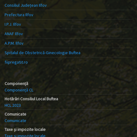
Consiliul Județean Ilfov
Prefectura Ilfov
I.P.J. Ilfov
ANAF Ilfov
A.P.M. Ilfov
Spitalul de Obstetrică-Ginecologie Buftea
fiipregatit.ro
Componență
Componență CL
Hotărâri Consiliul Local Buftea
HCL 2023
Comunicate
Comunicate
Taxe și impozite locale
Taxe și impozite locale