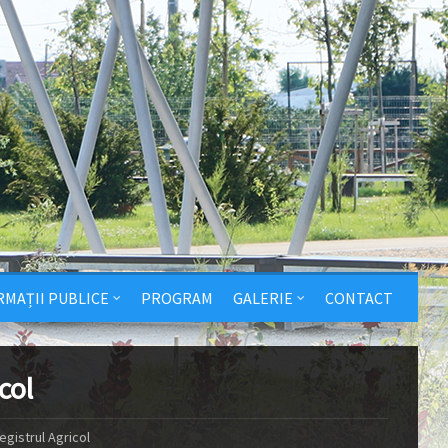
RMAȚII PUBLICE
PROGRAM
GALERIE
CONTACT
col
egistrul Agricol