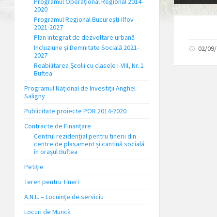
Programul Operațional Regional 2014-
2020
Programul Regional București-Ilfov
2021-2027
Plan integrat de dezvoltare urbană
Incluziune și Demnitate Socială 2021-
02/09
2027
Reabilitarea Școlii cu clasele I-VIII, Nr. 1
Buftea
Programul Național de Investiții Anghel
Saligny
Publicitate proiecte POR 2014-2020
Contracte de Finanțare
Centrul rezidențial pentru tinerii din
centre de plasament și cantină socială
în orașul Buftea
Petiție
Teren pentru Tineri
A.N.L. – Locuinţe de serviciu
Locuri de Muncă