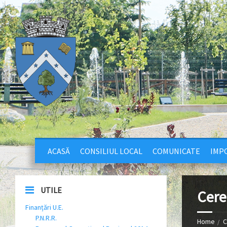
ACASĂ
CONSILIUL LOCAL
COMUNICATE
IMPO
UTILE
Cere
Finanțări U.E.
P.N.R.R.
Home
C