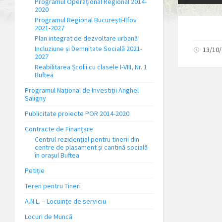
Programul Operațional Regional 2014-
2020
Programul Regional București-Ilfov
2021-2027
Plan integrat de dezvoltare urbană
Incluziune și Demnitate Socială 2021-
13/10
2027
Reabilitarea Școlii cu clasele I-VIII, Nr. 1
Buftea
Programul Național de Investiții Anghel
Saligny
Publicitate proiecte POR 2014-2020
Contracte de Finanțare
Centrul rezidențial pentru tinerii din
centre de plasament și cantină socială
în orașul Buftea
Petiție
Teren pentru Tineri
A.N.L. – Locuinţe de serviciu
Locuri de Muncă