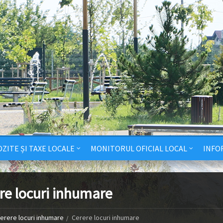
ZITE ȘI TAXE LOCALE
MONITORUL OFICIAL LOCAL
INFO
re locuri inhumare
erere locuri inhumare
Cerere locuri inhumare