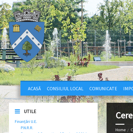
ACASĂ
CONSILIUL LOCAL
COMUNICATE
IMPO
UTILE
Cere
Finanțări U.E.
P.N.R.R.
Home
C