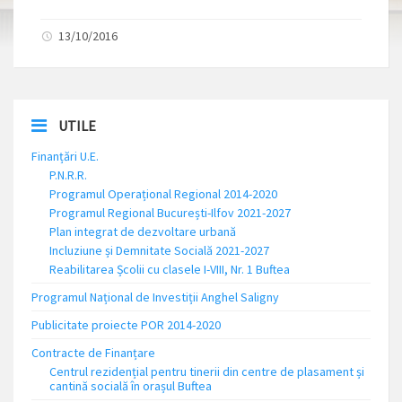
13/10/2016
UTILE
Finanțări U.E.
P.N.R.R.
Programul Operațional Regional 2014-2020
Programul Regional București-Ilfov 2021-2027
Plan integrat de dezvoltare urbană
Incluziune și Demnitate Socială 2021-2027
Reabilitarea Școlii cu clasele I-VIII, Nr. 1 Buftea
Programul Național de Investiții Anghel Saligny
Publicitate proiecte POR 2014-2020
Contracte de Finanțare
Centrul rezidențial pentru tinerii din centre de plasament și
cantină socială în orașul Buftea