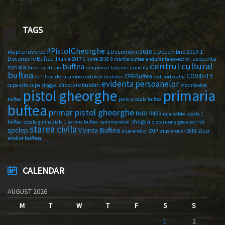
TAGS
#PistolGheorghe
#faptenuvorbe
1 Decembrie 2018
1 Decembrie 2019
1
Decembrie Buftea
asistenta
1 iunie 2017
1 iunie 2018
8 martie buftea
anduranta ecvestra\
centrul cultural
buftea
sociala
biserica studio
campionat balcanic
canicula
buftea
COVID-19
CFR Buftea
certificat de casatorie
certificat de deces
cod portocaliu
evidenta persoanelor
eliberare buletin
cupa csta
cupa shagya
mos nicolae
primaria
pistol gheorghe
buftea
politia locala buftea
buftea
primar pistol gheorghe
R402
R469
raja
sabie
scoala 1
shagya
buftea
scoala gimnaziala 1
scrima buftea
semimaraton
sistare energie electrică
starea civila
spclep
Vointa Buftea
ziua
ziua eroilor 2017
ziua eroilor 2018
eroilor buftea
CALENDAR
AUGUST 2026
M
T
W
T
F
S
S
1
2