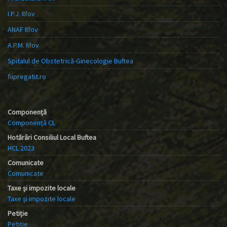
I.P.J. Ilfov
ANAF Ilfov
A.P.M. Ilfov
Spitalul de Obstetrică-Ginecologie Buftea
fiipregatit.ro
Componență
Componență CL
Hotărâri Consiliul Local Buftea
HCL 2023
Comunicate
Comunicate
Taxe și impozite locale
Taxe și impozite locale
Petiție
Petiție