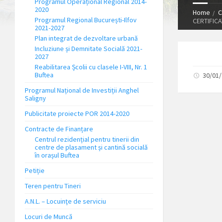
Programul Operațional Regional 2014-
2020
Home
C
Programul Regional București-Ilfov
CERTIFICA
2021-2027
Plan integrat de dezvoltare urbană
Incluziune și Demnitate Socială 2021-
2027
Reabilitarea Școlii cu clasele I-VIII, Nr. 1
Buftea
30/01
Programul Național de Investiții Anghel
Saligny
Publicitate proiecte POR 2014-2020
Contracte de Finanțare
Centrul rezidențial pentru tinerii din
centre de plasament și cantină socială
în orașul Buftea
Petiție
Teren pentru Tineri
A.N.L. – Locuinţe de serviciu
Locuri de Muncă