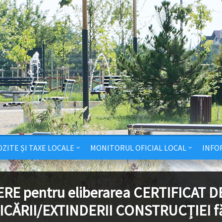
ZITE ȘI TAXE LOCALE
MONITORUL OFICIAL LOCAL
INFO
RE pentru eliberarea CERTIFICAT D
ICĂRII/EXTINDERII CONSTRUCȚIEI f