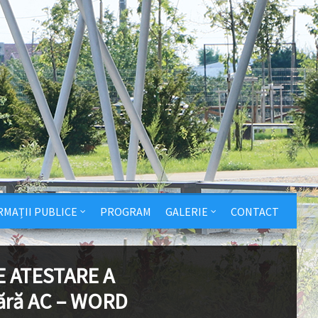
RMAȚII PUBLICE
PROGRAM
GALERIE
CONTACT
E ATESTARE A
ără AC – WORD