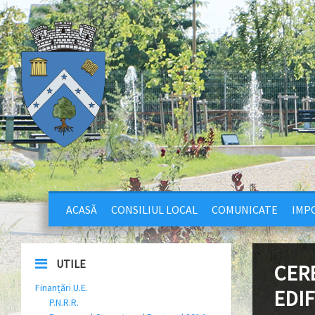
ACASĂ
CONSILIUL LOCAL
COMUNICATE
IMPO
UTILE
CERE
Finanțări U.E.
EDIF
P.N.R.R.