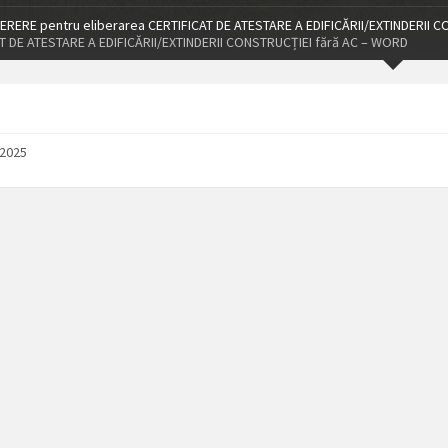
ERERE pentru eliberarea CERTIFICAT DE ATESTARE A EDIFICĂRII/EXTINDERII 
T DE ATESTARE A EDIFICĂRII/EXTINDERII CONSTRUCȚIEI fără AC – WORD
/2025